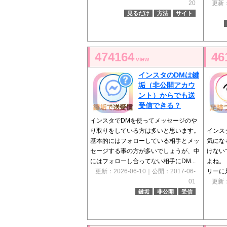
20
更新：
見るだけ
方法
サイト
474164
46
view
インスタのDMは鍵
垢（非公開アカウ
ント）からでも送
受信できる？
インスタでDMを使ってメッセージのや
り取りをしている方は多いと思います。
インス
基本的にはフォローしている相手とメッ
気にな
セージする事の方が多いでしょうが、中
けない
にはフォローし合ってない相手にDM...
よね。
更新：2026-06-10｜公開：2017-06-
リーに
01
更新：
鍵垢
非公開
受信