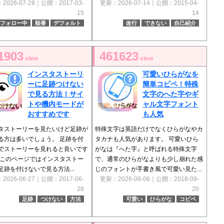
2026-07-28｜公開：2017-03-
更新：2026-07-14｜公開：2015-04-
15
14
フォロー中
順番
デフォルト
改行
できない
自己紹介
1903
461623
view
view
インスタストーリ
可愛いひらがなを
ーに足跡つけない
簡単コピペ！特殊
で見る方法！サイ
文字のへた字やギ
トや機内モードが
ャル文字フォント
おすすめです
も人気
タストーリーを見たいけど足跡が
特殊文字は英語だけでなくひらがなやカ
る方は多いでしょう。 足跡を付
タカナも人気があります。 可愛いひら
でストーリーを見れると良いです
がなは『へた字』と呼ばれる特殊文字
 このページではインスタストー
で、通常のひらがなよりも少し崩れた感
足跡を付けないで見る方法...
じのフォントが手書き風で可愛い見た...
2026-06-27｜公開：2017-06-
更新：2026-08-06｜公開：2018-09-
28
20
足跡
つけない
方法
可愛い
ひらがな
コピペ