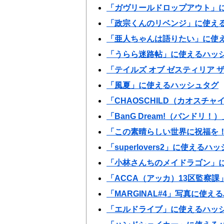
「ガヴリールドロップアウト」
「政宗くんのリベンジ」に使え
「亜人ちゃんは語りたい」に使
「うらら迷路帖」に使えるハッ
「テイルズ オブ ゼスティリア 
「風夏」に使えるハッシュタグ
「CHAOSCHILD（カオスチ
「BanG Dream!（バンドリ
「この素晴らしい世界に祝福を！
「superlovers2」に使えるハ
「小林さんちのメイドラゴン」
「ACCA（アッカ）13区監察
「MARGINAL#4」写真に使え
「エルドライブ」に使えるハッ