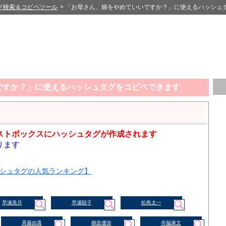
グ検索＆コピペツール
> 「お母さん、娘をやめていいですか？」に使えるハッシュ
ですか？」に使えるハッシュタグをコピペできます
ストボックスにハッシュタグが作成されます
ります
シュタグの人気ランキング】
早瀬美月
早瀬顕子
松島太一
斉藤由貴
柳楽優弥
寺脇康文