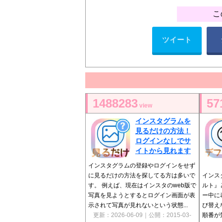
こ
ツイート
1488283
57
view
インスタグラムを
見るだけの方法！
ログインなしでサ
イトから見れます
インスタグラムの登録やログインをせず
に見るだけの方法を探してる方は多いで
インス
す。 例えば、現在はインスタのweb版で
ルト』
写真を見ようとするとログイン画面が表
ー中に
示されて写真が見れないという状態...
び替え
更新：2026-06-09｜公開：2015-03-
順番が