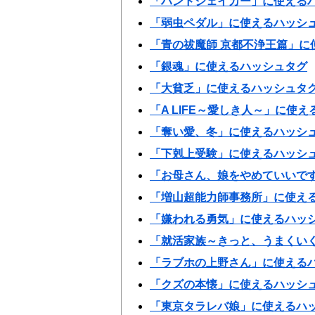
「ハンドシェイカー」に使える
「弱虫ペダル」に使えるハッシ
「青の祓魔師 京都不浄王篇」に
「銀魂」に使えるハッシュタグ
「大貧乏」に使えるハッシュタ
「A LIFE～愛しき人～」に使
「奪い愛、冬」に使えるハッシ
「下剋上受験」に使えるハッシ
「お母さん、娘をやめていいで
「増山超能力師事務所」に使え
「嫌われる勇気」に使えるハッ
「就活家族～きっと、うまくい
「ラブホの上野さん」に使える
「クズの本懐」に使えるハッシ
「東京タラレバ娘」に使えるハ