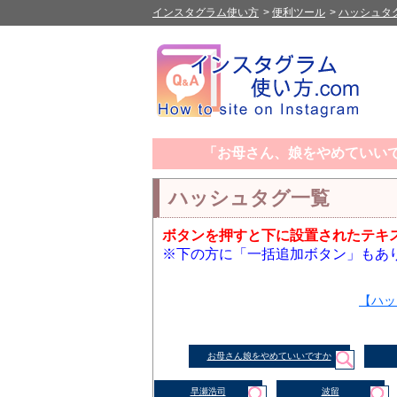
インスタグラム使い方
>
便利ツール
>
ハッシュタ
「お母さん、娘をやめていい
ハッシュタグ一覧
ボタンを押すと下に設置されたテキ
※下の方に「一括追加ボタン」もあ
【ハッ
お母さん娘をやめていいですか
早瀬浩司
波留