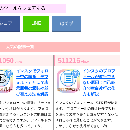
のツールをシェアする
シェア
LINE
はてブ
人気の記事一覧
1050
511216
view
view
インスタでフォロ
インスタのプロフ
ー中の順番『デフ
ィールが改行でき
ォルト』とは？表
ない原因！自己紹
示順番の意味や並
介で空白改行の仕
び替え方法も解説
方も解説
タでフォロー中の順番に『デフォ
インスタのプロフィールでは改行が使え
という項目があります。 フォロ
ます。 プロフィールの自己紹介で改行
表示されるアカウントの順番は並
を使って文章を書くと読みやすくなった
などもできますが、デフォルトの
りおしゃれに見せることができます。
気になる方も多いでしょう。 ...
しかし、なぜか改行ができない時...