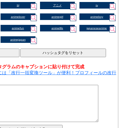
bl
アニメ
tv
animelover
animegirl
animeboy
animefun
animelife
japaneseanime
animejapan
タグラムのキャプションに貼り付けて完成
には「改行一括変換ツール」が便利！プロフィールの改行