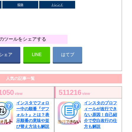
植物
トレンド
のツールをシェアする
シェア
LINE
はてブ
人気の記事一覧
1050
511216
view
view
インスタでフォロ
インスタのプロフ
ー中の順番『デフ
ィールが改行でき
ォルト』とは？表
ない原因！自己紹
示順番の意味や並
介で空白改行の仕
び替え方法も解説
方も解説