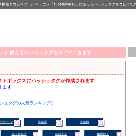
グ検索＆コピペツール
> アニメ「superlovers2」に使えるハッシュタグをコピペで
ers2」に使えるハッシュタグをコピペできます
ストボックスにハッシュタグが作成されます
ります
シュタグの人気ランキング】
ヴァーズ2
海棠零
海棠晴
佐々木郁芳
黒崎十全
柏木幹子