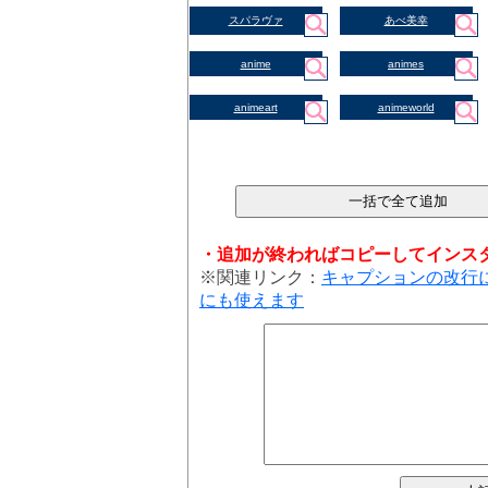
スパラヴァ
あべ美幸
anime
animes
animeart
animeworld
・追加が終わればコピーしてインス
※関連リンク：
キャプションの改行
にも使えます