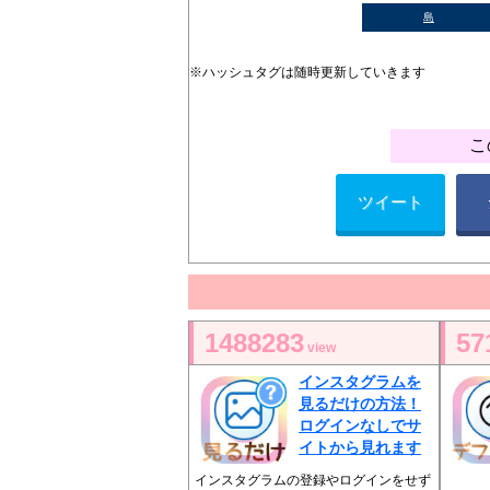
島
※ハッシュタグは随時更新していきます
こ
ツイート
1488283
57
view
インスタグラムを
見るだけの方法！
ログインなしでサ
イトから見れます
インスタグラムの登録やログインをせず