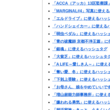
「ACCA（アッカ）13区監察
「MARGINAL#4」写真に使え
「エルドライブ」に使えるハッ
「ハンドシェイカー」に使える
「弱虫ペダル」に使えるハッシ
「青の祓魔師 京都不浄王篇」に
「銀魂」に使えるハッシュタグ
「大貧乏」に使えるハッシュタ
「A LIFE～愛しき人～」に使
「奪い愛、冬」に使えるハッシ
「下剋上受験」に使えるハッシ
「お母さん、娘をやめていいで
「増山超能力師事務所」に使え
「嫌われる勇気」に使えるハッ
「就活家族～きっと、うまくい