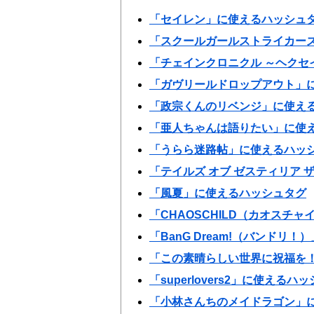
「セイレン」に使えるハッシュ
「スクールガールストライカーズ An
「チェインクロニクル ～ヘクセ
「ガヴリールドロップアウト」
「政宗くんのリベンジ」に使え
「亜人ちゃんは語りたい」に使
「うらら迷路帖」に使えるハッ
「テイルズ オブ ゼスティリア 
「風夏」に使えるハッシュタグ
「CHAOSCHILD（カオスチ
「BanG Dream!（バンドリ
「この素晴らしい世界に祝福を！
「superlovers2」に使えるハ
「小林さんちのメイドラゴン」