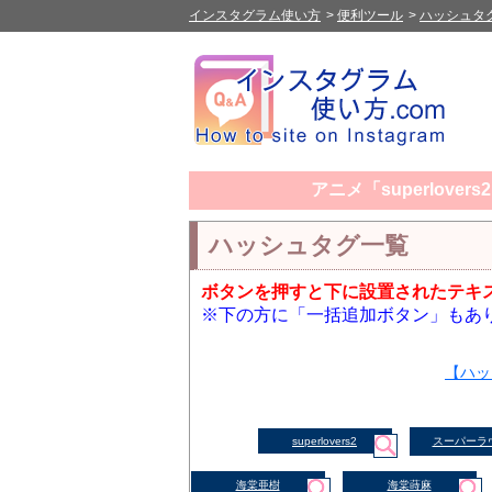
インスタグラム使い方
>
便利ツール
>
ハッシュタ
アニメ「superlov
ハッシュタグ一覧
ボタンを押すと下に設置されたテキ
※下の方に「一括追加ボタン」もあ
【ハッ
superlovers2
スーパーラ
海棠亜樹
海棠蒔麻