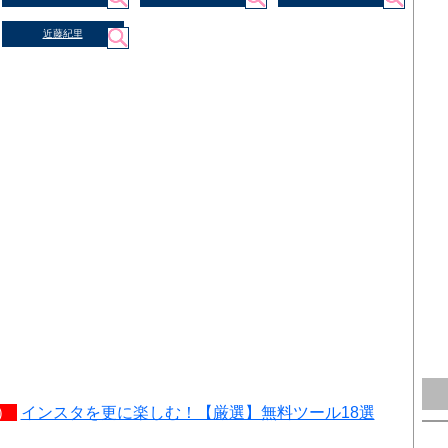
近藤紀里
）
インスタを更に楽しむ！【厳選】無料ツール18選