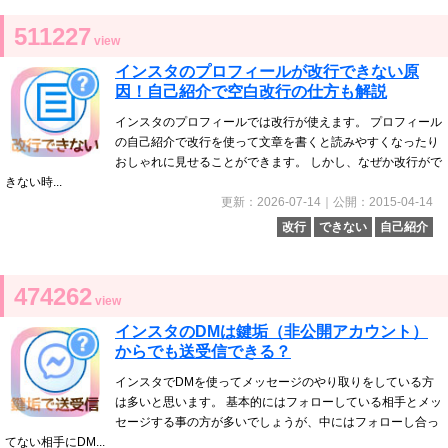
511227
view
インスタのプロフィールが改行できない原
因！自己紹介で空白改行の仕方も解説
インスタのプロフィールでは改行が使えます。 プロフィール
の自己紹介で改行を使って文章を書くと読みやすくなったり
おしゃれに見せることができます。 しかし、なぜか改行がで
きない時...
更新：2026-07-14｜公開：2015-04-14
改行
できない
自己紹介
474262
view
インスタのDMは鍵垢（非公開アカウント）
からでも送受信できる？
インスタでDMを使ってメッセージのやり取りをしている方
は多いと思います。 基本的にはフォローしている相手とメッ
セージする事の方が多いでしょうが、中にはフォローし合っ
てない相手にDM...