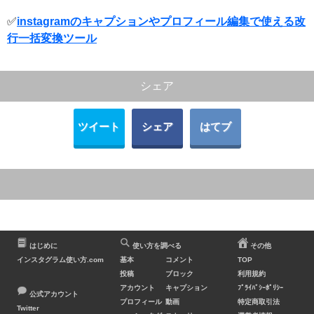
✅
instagramのキャプションやプロフィール編集で使える改
行一括変換ツール
シェア
ツイート
シェア
はてブ
はじめに
使い方を調べる
その他
インスタグラム使い方.com
基本
コメント
TOP
投稿
ブロック
利用規約
アカウント
キャプション
ﾌﾟﾗｲﾊﾞｼｰﾎﾟﾘｼｰ
公式アカウント
プロフィール
動画
特定商取引法
Twitter