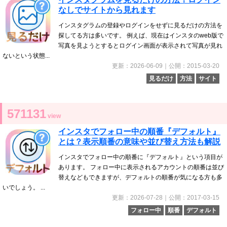
なしでサイトから見れます
インスタグラムの登録やログインをせずに見るだけの方法を
探してる方は多いです。 例えば、現在はインスタのweb版で
写真を見ようとするとログイン画面が表示されて写真が見れ
ないという状態...
更新：2026-06-09｜公開：2015-03-20
見るだけ
方法
サイト
571131
view
インスタでフォロー中の順番『デフォルト』
とは？表示順番の意味や並び替え方法も解説
インスタでフォロー中の順番に『デフォルト』という項目が
あります。 フォロー中に表示されるアカウントの順番は並び
替えなどもできますが、デフォルトの順番が気になる方も多
いでしょう。 ...
更新：2026-07-28｜公開：2017-03-15
フォロー中
順番
デフォルト