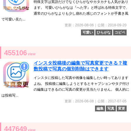
特殊文字は英語だけでなくひらがなやカタカナも人気があり
ます。 可愛いひらがなは『へた字』と呼ばれる特殊文字で、
通常のひらがなよりも少し崩れた感じのフォントが手書き風
で可愛い見た...
更新：2026-08-06｜公開：2018-09-20
可愛い
ひらがな
コピペ
455106
view
インスタ投稿後の編集で写真変更できる？複
数投稿で写真の個別削除はできます
インスタに投稿した写真や画像を編集したい時ってあります
よね。 投稿後に編集しようとするとキャプションやタグ付け
の編集はできるのに写真の変更が見当たりません。 個人的に
は投稿写...
更新：2026-06-08｜公開：2017-07-05
編集
写真
変更
447649
view