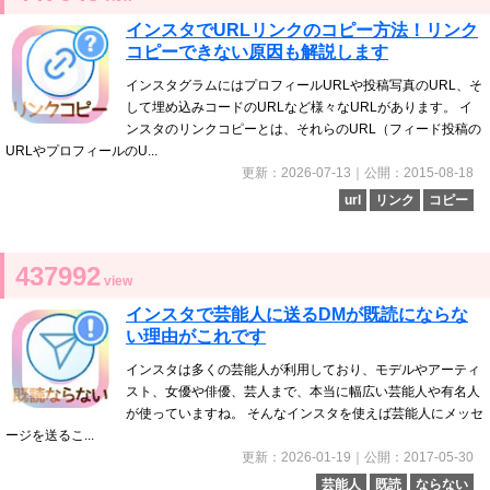
インスタでURLリンクのコピー方法！リンク
コピーできない原因も解説します
インスタグラムにはプロフィールURLや投稿写真のURL、そ
して埋め込みコードのURLなど様々なURLがあります。 イ
ンスタのリンクコピーとは、それらのURL（フィード投稿の
URLやプロフィールのU...
更新：2026-07-13｜公開：2015-08-18
url
リンク
コピー
437992
view
インスタで芸能人に送るDMが既読にならな
い理由がこれです
インスタは多くの芸能人が利用しており、モデルやアーティ
スト、女優や俳優、芸人まで、本当に幅広い芸能人や有名人
が使っていますね。 そんなインスタを使えば芸能人にメッセ
ージを送るこ...
更新：2026-01-19｜公開：2017-05-30
芸能人
既読
ならない