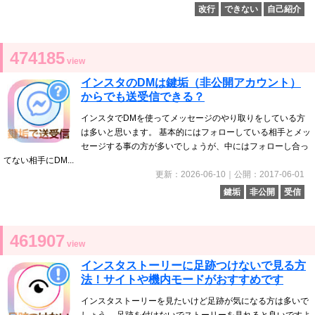
改行
できない
自己紹介
474185
view
インスタのDMは鍵垢（非公開アカウント）
からでも送受信できる？
インスタでDMを使ってメッセージのやり取りをしている方
は多いと思います。 基本的にはフォローしている相手とメッ
セージする事の方が多いでしょうが、中にはフォローし合っ
てない相手にDM...
更新：2026-06-10｜公開：2017-06-01
鍵垢
非公開
受信
461907
view
インスタストーリーに足跡つけないで見る方
法！サイトや機内モードがおすすめです
インスタストーリーを見たいけど足跡が気になる方は多いで