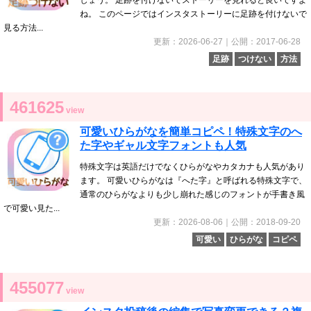
しょう。 足跡を付けないでストーリーを見れると良いですよ
ね。 このページではインスタストーリーに足跡を付けないで
見る方法...
更新：2026-06-27｜公開：2017-06-28
足跡
つけない
方法
461625
view
可愛いひらがなを簡単コピペ！特殊文字のへ
た字やギャル文字フォントも人気
特殊文字は英語だけでなくひらがなやカタカナも人気があり
ます。 可愛いひらがなは『へた字』と呼ばれる特殊文字で、
通常のひらがなよりも少し崩れた感じのフォントが手書き風
で可愛い見た...
更新：2026-08-06｜公開：2018-09-20
可愛い
ひらがな
コピペ
455077
view