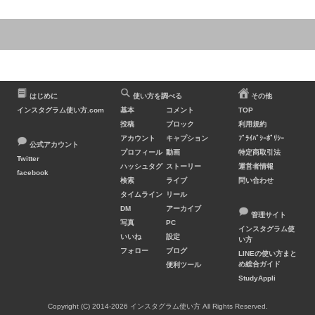
はじめに
使い方を調べる
その他
インスタグラム使い方.com
基本
コメント
TOP
投稿
ブロック
利用規約
アカウント
キャプション
ﾌﾟﾗｲﾊﾞｼｰﾎﾟﾘｼｰ
公式アカウント
プロフィール
動画
特定商取引法
Twitter
ハッシュタグ
ストーリー
運営者情報
facebook
検索
ライブ
問い合わせ
タイムライン
リール
DM
アーカイブ
管理サイト
写真
PC
インスタグラム使
いいね
設定
い方
フォロー
ブログ
LINEの使い方まと
め総合ガイド
便利ツール
StudyAppli
Copyright (C) 2014-2026 インスタグラム使い方 All Rights Reserved.