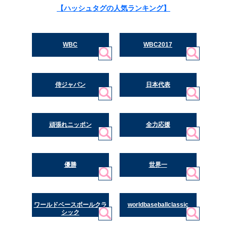
【ハッシュタグの人気ランキング】
WBC
WBC2017
侍ジャパン
日本代表
頑張れニッポン
全力応援
優勝
世界一
ワールドベースボールクラ
worldbaseballclassic
シック