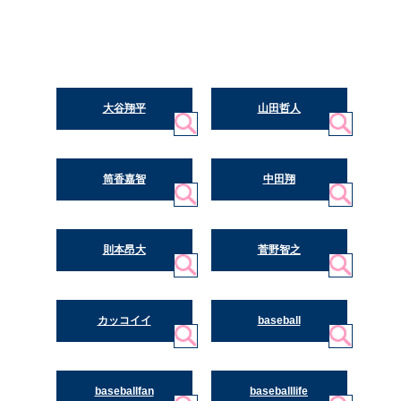
大谷翔平
山田哲人
筒香嘉智
中田翔
則本昂大
菅野智之
カッコイイ
baseball
baseballfan
baseballlife