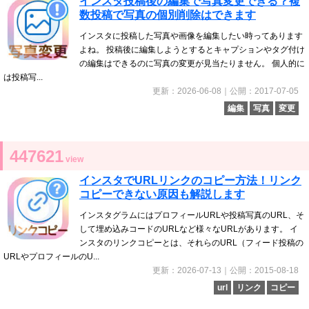
インスタ投稿後の編集で写真変更できる？複
数投稿で写真の個別削除はできます
インスタに投稿した写真や画像を編集したい時ってあります
よね。 投稿後に編集しようとするとキャプションやタグ付け
の編集はできるのに写真の変更が見当たりません。 個人的に
は投稿写...
更新：2026-06-08｜公開：2017-07-05
編集
写真
変更
447621
view
インスタでURLリンクのコピー方法！リンク
コピーできない原因も解説します
インスタグラムにはプロフィールURLや投稿写真のURL、そ
して埋め込みコードのURLなど様々なURLがあります。 イ
ンスタのリンクコピーとは、それらのURL（フィード投稿の
URLやプロフィールのU...
更新：2026-07-13｜公開：2015-08-18
url
リンク
コピー