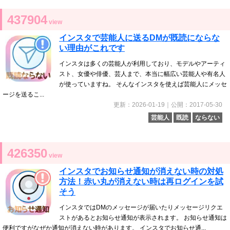
437904
view
インスタで芸能人に送るDMが既読にならな
い理由がこれです
インスタは多くの芸能人が利用しており、モデルやアーティ
スト、女優や俳優、芸人まで、本当に幅広い芸能人や有名人
が使っていますね。 そんなインスタを使えば芸能人にメッセ
ージを送るこ...
更新：2026-01-19｜公開：2017-05-30
芸能人
既読
ならない
426350
view
インスタでお知らせ通知が消えない時の対処
方法！赤い丸が消えない時は再ログインを試
そう
インスタではDMのメッセージが届いたりメッセージリクエ
ストがあるとお知らせ通知が表示されます。 お知らせ通知は
便利ですがなぜか通知が消えない時があります。 インスタでお知らせ通...