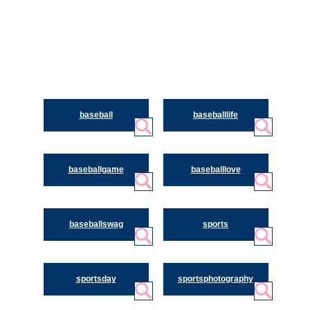
baseball
baseballlife
baseballgame
baseballlove
baseballswag
sports
sportsday
sportsphotography