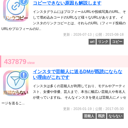
コピーできない原因も解説します
インスタグラムにはプロフィールURLや投稿写真のURL、そ
して埋め込みコードのURLなど様々なURLがあります。 イ
ンスタのリンクコピーとは、それらのURL（フィード投稿の
URLやプロフィールのU...
更新：2026-07-13｜公開：2015-08-18
url
リンク
コピー
437879
view
インスタで芸能人に送るDMが既読にならな
い理由がこれです
インスタは多くの芸能人が利用しており、モデルやアーティ
スト、女優や俳優、芸人まで、本当に幅広い芸能人や有名人
が使っていますね。 そんなインスタを使えば芸能人にメッセ
ージを送るこ...
更新：2026-01-19｜公開：2017-05-30
芸能人
既読
ならない