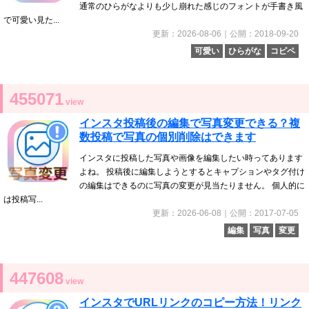
通常のひらがなよりも少し崩れた感じのフォントが手書き風
で可愛い見た...
更新：2026-08-06｜公開：2018-09-20
可愛い
ひらがな
コピペ
455071
view
インスタ投稿後の編集で写真変更できる？複
数投稿で写真の個別削除はできます
インスタに投稿した写真や画像を編集したい時ってあります
よね。 投稿後に編集しようとするとキャプションやタグ付け
の編集はできるのに写真の変更が見当たりません。 個人的に
は投稿写...
更新：2026-06-08｜公開：2017-07-05
編集
写真
変更
447608
view
インスタでURLリンクのコピー方法！リンク