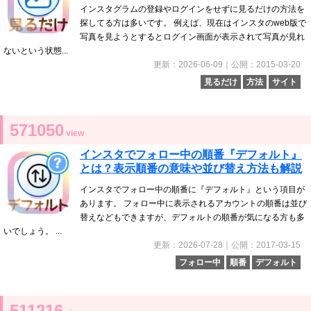
インスタグラムの登録やログインをせずに見るだけの方法を
探してる方は多いです。 例えば、現在はインスタのweb版で
写真を見ようとするとログイン画面が表示されて写真が見れ
ないという状態...
更新：2026-06-09｜公開：2015-03-20
見るだけ
方法
サイト
571050
view
インスタでフォロー中の順番『デフォルト』
とは？表示順番の意味や並び替え方法も解説
インスタでフォロー中の順番に『デフォルト』という項目が
あります。 フォロー中に表示されるアカウントの順番は並び
替えなどもできますが、デフォルトの順番が気になる方も多
いでしょう。 ...
更新：2026-07-28｜公開：2017-03-15
フォロー中
順番
デフォルト
511216