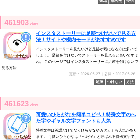
鍵垢
非公開
受信
461903
view
インスタストーリーに足跡つけないで見る方
法！サイトや機内モードがおすすめです
インスタストーリーを見たいけど足跡が気になる方は多いで
しょう。 足跡を付けないでストーリーを見れると良いですよ
ね。 このページではインスタストーリーに足跡を付けないで
見る方法...
更新：2026-06-27｜公開：2017-06-28
足跡
つけない
方法
461623
view
可愛いひらがなを簡単コピペ！特殊文字のへ
た字やギャル文字フォントも人気
特殊文字は英語だけでなくひらがなやカタカナも人気があり
ます。 可愛いひらがなは『へた字』と呼ばれる特殊文字で、