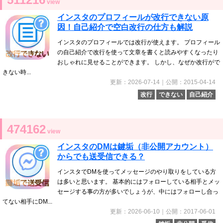
view
インスタのプロフィールが改行できない原
因！自己紹介で空白改行の仕方も解説
インスタのプロフィールでは改行が使えます。 プロフィール
の自己紹介で改行を使って文章を書くと読みやすくなったり
おしゃれに見せることができます。 しかし、なぜか改行がで
きない時...
更新：2026-07-14｜公開：2015-04-14
改行
できない
自己紹介
474162
view
インスタのDMは鍵垢（非公開アカウント）
からでも送受信できる？
インスタでDMを使ってメッセージのやり取りをしている方
は多いと思います。 基本的にはフォローしている相手とメッ
セージする事の方が多いでしょうが、中にはフォローし合っ
てない相手にDM...
更新：2026-06-10｜公開：2017-06-01