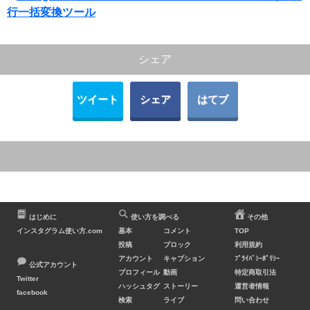
行一括変換ツール
シェア
ツイート
シェア
はてブ
はじめに
使い方を調べる
その他
インスタグラム使い方.com
基本
コメント
TOP
投稿
ブロック
利用規約
アカウント
キャプション
ﾌﾟﾗｲﾊﾞｼｰﾎﾟﾘｼｰ
公式アカウント
プロフィール
動画
特定商取引法
Twitter
ハッシュタグ
ストーリー
運営者情報
facebook
検索
ライブ
問い合わせ