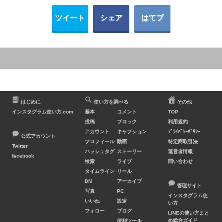
ツイート
シェア
はてブ
はじめに
使い方を調べる
その他
インスタグラム使い方.com
基本
コメント
TOP
投稿
ブロック
利用規約
アカウント
キャプション
ﾌﾟﾗｲﾊﾞｼｰﾎﾟﾘｼｰ
公式アカウント
プロフィール
動画
特定商取引法
Twitter
ハッシュタグ
ストーリー
運営者情報
facebook
検索
ライブ
問い合わせ
タイムライン
リール
DM
アーカイブ
管理サイト
写真
PC
インスタグラム使
いいね
設定
い方
フォロー
ブログ
LINEの使い方まと
め総合ガイド
便利ツール