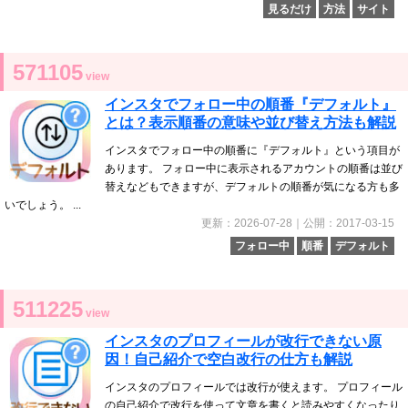
見るだけ
方法
サイト
571105
view
インスタでフォロー中の順番『デフォルト』
とは？表示順番の意味や並び替え方法も解説
インスタでフォロー中の順番に『デフォルト』という項目が
あります。 フォロー中に表示されるアカウントの順番は並び
替えなどもできますが、デフォルトの順番が気になる方も多
いでしょう。 ...
更新：2026-07-28｜公開：2017-03-15
フォロー中
順番
デフォルト
511225
view
インスタのプロフィールが改行できない原
因！自己紹介で空白改行の仕方も解説
インスタのプロフィールでは改行が使えます。 プロフィール
の自己紹介で改行を使って文章を書くと読みやすくなったり