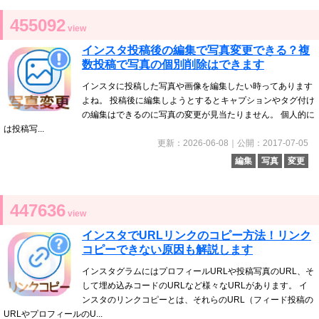
455092
view
インスタ投稿後の編集で写真変更できる？複
数投稿で写真の個別削除はできます
インスタに投稿した写真や画像を編集したい時ってあります
よね。 投稿後に編集しようとするとキャプションやタグ付け
の編集はできるのに写真の変更が見当たりません。 個人的に
は投稿写...
更新：2026-06-08｜公開：2017-07-05
編集
写真
変更
447636
view
インスタでURLリンクのコピー方法！リンク
コピーできない原因も解説します
インスタグラムにはプロフィールURLや投稿写真のURL、そ
して埋め込みコードのURLなど様々なURLがあります。 イ
ンスタのリンクコピーとは、それらのURL（フィード投稿の
URLやプロフィールのU...