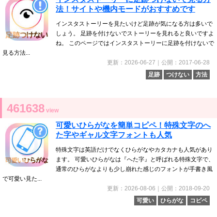
法！サイトや機内モードがおすすめです
インスタストーリーを見たいけど足跡が気になる方は多いで
しょう。 足跡を付けないでストーリーを見れると良いですよ
ね。 このページではインスタストーリーに足跡を付けないで
見る方法...
更新：2026-06-27｜公開：2017-06-28
足跡
つけない
方法
461638
view
可愛いひらがなを簡単コピペ！特殊文字のへ
た字やギャル文字フォントも人気
特殊文字は英語だけでなくひらがなやカタカナも人気があり
ます。 可愛いひらがなは『へた字』と呼ばれる特殊文字で、
通常のひらがなよりも少し崩れた感じのフォントが手書き風
で可愛い見た...
更新：2026-08-06｜公開：2018-09-20
可愛い
ひらがな
コピペ