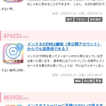
おしゃれに見せることができます。 しかし、なぜか改行がで
きない時...
更新：2026-07-14｜公開：2015-04-14
改行
できない
自己紹介
474231
view
インスタのDMは鍵垢（非公開アカウント）
からでも送受信できる？
インスタでDMを使ってメッセージのやり取りをしている方
は多いと思います。 基本的にはフォローしている相手とメッ
セージする事の方が多いでしょうが、中にはフォローし合っ
てない相手にDM...
更新：2026-06-10｜公開：2017-06-01
鍵垢
非公開
受信
461918
view
インスタストーリーに足跡つけないで見る方