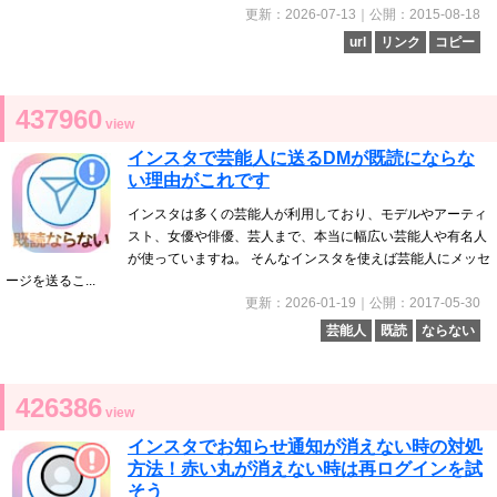
更新：2026-07-13｜公開：2015-08-18
url
リンク
コピー
437960
view
インスタで芸能人に送るDMが既読にならな
い理由がこれです
インスタは多くの芸能人が利用しており、モデルやアーティ
スト、女優や俳優、芸人まで、本当に幅広い芸能人や有名人
が使っていますね。 そんなインスタを使えば芸能人にメッセ
ージを送るこ...
更新：2026-01-19｜公開：2017-05-30
芸能人
既読
ならない
426386
view
インスタでお知らせ通知が消えない時の対処
方法！赤い丸が消えない時は再ログインを試
そう