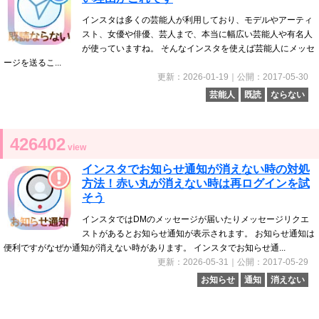
インスタは多くの芸能人が利用しており、モデルやアーティ
スト、女優や俳優、芸人まで、本当に幅広い芸能人や有名人
が使っていますね。 そんなインスタを使えば芸能人にメッセ
ージを送るこ...
更新：2026-01-19｜公開：2017-05-30
芸能人
既読
ならない
426402
view
インスタでお知らせ通知が消えない時の対処
方法！赤い丸が消えない時は再ログインを試
そう
インスタではDMのメッセージが届いたりメッセージリクエ
ストがあるとお知らせ通知が表示されます。 お知らせ通知は
便利ですがなぜか通知が消えない時があります。 インスタでお知らせ通...
更新：2026-05-31｜公開：2017-05-29
お知らせ
通知
消えない