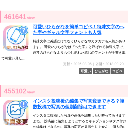
461641
view
可愛いひらがなを簡単コピペ！特殊文字のへ
た字やギャル文字フォントも人気
特殊文字は英語だけでなくひらがなやカタカナも人気があり
ます。 可愛いひらがなは『へた字』と呼ばれる特殊文字で、
通常のひらがなよりも少し崩れた感じのフォントが手書き風
で可愛い見た...
更新：2026-08-06｜公開：2018-09-20
可愛い
ひらがな
コピペ
455102
view
インスタ投稿後の編集で写真変更できる？複
数投稿で写真の個別削除はできます
インスタに投稿した写真や画像を編集したい時ってあります
よね。 投稿後に編集しようとするとキャプションやタグ付け
の編集はできるのに写真の変更が見当たりません。 個人的に