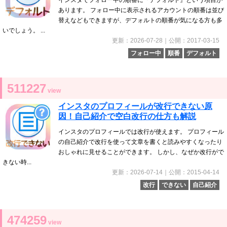
インスタでフォロー中の順番に『デフォルト』という項目が
あります。 フォロー中に表示されるアカウントの順番は並び
替えなどもできますが、デフォルトの順番が気になる方も多
いでしょう。 ...
更新：2026-07-28｜公開：2017-03-15
フォロー中
順番
デフォルト
511227
view
インスタのプロフィールが改行できない原
因！自己紹介で空白改行の仕方も解説
インスタのプロフィールでは改行が使えます。 プロフィール
の自己紹介で改行を使って文章を書くと読みやすくなったり
おしゃれに見せることができます。 しかし、なぜか改行がで
きない時...
更新：2026-07-14｜公開：2015-04-14
改行
できない
自己紹介
474259
view