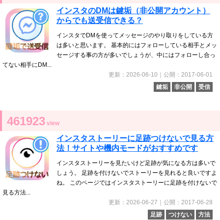
インスタのDMは鍵垢（非公開アカウント）
からでも送受信できる？
インスタでDMを使ってメッセージのやり取りをしている方
は多いと思います。 基本的にはフォローしている相手とメッ
セージする事の方が多いでしょうが、中にはフォローし合っ
てない相手にDM...
更新：2026-06-10｜公開：2017-06-01
鍵垢
非公開
受信
461923
view
インスタストーリーに足跡つけないで見る方
法！サイトや機内モードがおすすめです
インスタストーリーを見たいけど足跡が気になる方は多いで
しょう。 足跡を付けないでストーリーを見れると良いですよ
ね。 このページではインスタストーリーに足跡を付けないで
見る方法...
更新：2026-06-27｜公開：2017-06-28
足跡
つけない
方法