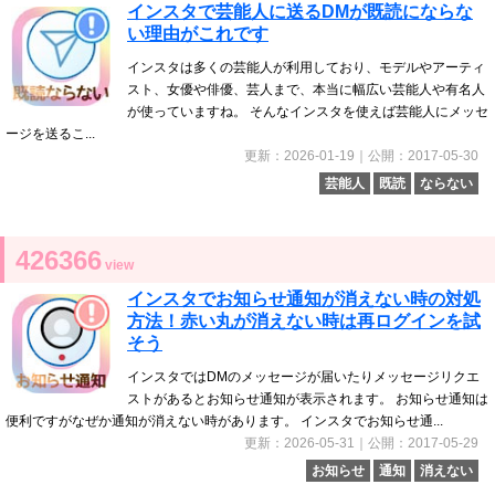
インスタで芸能人に送るDMが既読にならな
い理由がこれです
インスタは多くの芸能人が利用しており、モデルやアーティ
スト、女優や俳優、芸人まで、本当に幅広い芸能人や有名人
が使っていますね。 そんなインスタを使えば芸能人にメッセ
ージを送るこ...
更新：2026-01-19｜公開：2017-05-30
芸能人
既読
ならない
426366
view
インスタでお知らせ通知が消えない時の対処
方法！赤い丸が消えない時は再ログインを試
そう
インスタではDMのメッセージが届いたりメッセージリクエ
ストがあるとお知らせ通知が表示されます。 お知らせ通知は
便利ですがなぜか通知が消えない時があります。 インスタでお知らせ通...
更新：2026-05-31｜公開：2017-05-29
お知らせ
通知
消えない