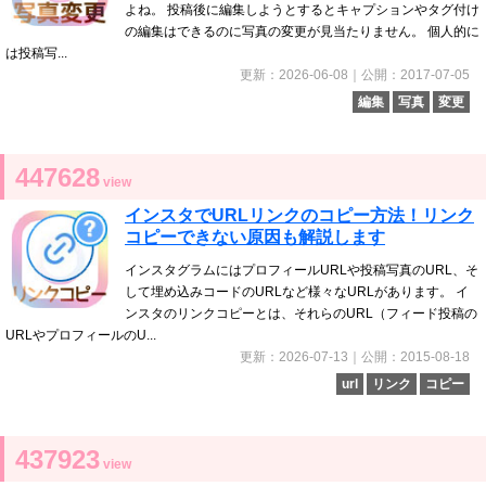
よね。 投稿後に編集しようとするとキャプションやタグ付け
の編集はできるのに写真の変更が見当たりません。 個人的に
は投稿写...
更新：2026-06-08｜公開：2017-07-05
編集
写真
変更
447628
view
インスタでURLリンクのコピー方法！リンク
コピーできない原因も解説します
インスタグラムにはプロフィールURLや投稿写真のURL、そ
して埋め込みコードのURLなど様々なURLがあります。 イ
ンスタのリンクコピーとは、それらのURL（フィード投稿の
URLやプロフィールのU...
更新：2026-07-13｜公開：2015-08-18
url
リンク
コピー
437923
view