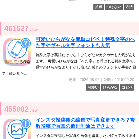
足跡
つけない
方法
461627
view
可愛いひらがなを簡単コピペ！特殊文字のへ
た字やギャル文字フォントも人気
特殊文字は英語だけでなくひらがなやカタカナも人気があり
ます。 可愛いひらがなは『へた字』と呼ばれる特殊文字で、
通常のひらがなよりも少し崩れた感じのフォントが手書き風
で可愛い見た...
更新：2026-08-06｜公開：2018-09-20
可愛い
ひらがな
コピペ
455082
view
インスタ投稿後の編集で写真変更できる？複
数投稿で写真の個別削除はできます
インスタに投稿した写真や画像を編集したい時ってあります