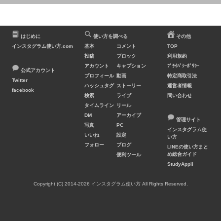
はじめに
使い方を調べる
その他
インスタグラム使い方.com
基本
コメント
TOP
投稿
ブロック
利用規約
アカウント
キャプション
ﾌﾟﾗｲﾊﾞｼｰﾎﾟﾘｼｰ
公式アカウント
プロフィール
動画
特定商取引法
Twitter
ハッシュタグ
ストーリー
運営者情報
facebook
検索
ライブ
問い合わせ
タイムライン
リール
DM
アーカイブ
管理サイト
写真
PC
インスタグラム使
いいね
設定
い方
フォロー
ブログ
LINEの使い方まと
め総合ガイド
便利ツール
StudyAppli
Copyright (C) 2014-2026 インスタグラム使い方 All Rights Reserved.