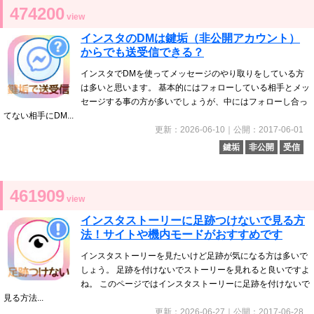
474200
view
インスタのDMは鍵垢（非公開アカウント）
からでも送受信できる？
インスタでDMを使ってメッセージのやり取りをしている方
は多いと思います。 基本的にはフォローしている相手とメッ
セージする事の方が多いでしょうが、中にはフォローし合っ
てない相手にDM...
更新：2026-06-10｜公開：2017-06-01
鍵垢
非公開
受信
461909
view
インスタストーリーに足跡つけないで見る方
法！サイトや機内モードがおすすめです
インスタストーリーを見たいけど足跡が気になる方は多いで
しょう。 足跡を付けないでストーリーを見れると良いですよ
ね。 このページではインスタストーリーに足跡を付けないで
見る方法...
更新：2026-06-27｜公開：2017-06-28