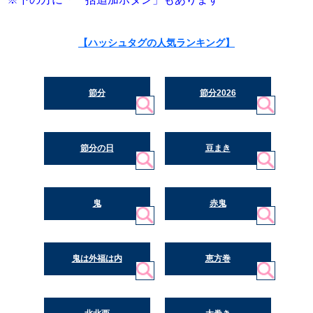
【ハッシュタグの人気ランキング】
節分
節分2026
節分の日
豆まき
鬼
赤鬼
鬼は外福は内
恵方巻