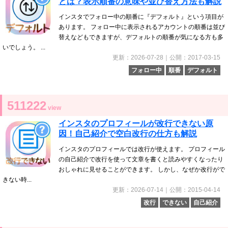
とは？表示順番の意味や並び替え方法も解説
インスタでフォロー中の順番に『デフォルト』という項目が
あります。 フォロー中に表示されるアカウントの順番は並び
替えなどもできますが、デフォルトの順番が気になる方も多
いでしょう。 ...
更新：2026-07-28｜公開：2017-03-15
フォロー中
順番
デフォルト
511222
view
インスタのプロフィールが改行できない原
因！自己紹介で空白改行の仕方も解説
インスタのプロフィールでは改行が使えます。 プロフィール
の自己紹介で改行を使って文章を書くと読みやすくなったり
おしゃれに見せることができます。 しかし、なぜか改行がで
きない時...
更新：2026-07-14｜公開：2015-04-14
改行
できない
自己紹介