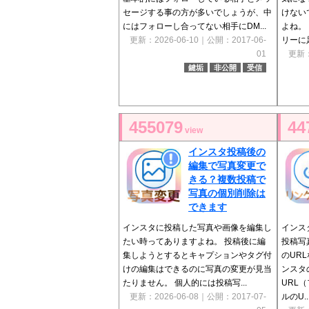
セージする事の方が多いでしょうが、中
けない
にはフォローし合ってない相手にDM...
よね。
更新：2026-06-10｜公開：2017-06-
リーに
01
更新：
鍵垢
非公開
受信
455079
44
view
インスタ投稿後の
編集で写真変更で
きる？複数投稿で
写真の個別削除は
できます
インスタに投稿した写真や画像を編集し
インス
たい時ってありますよね。 投稿後に編
投稿写
集しようとするとキャプションやタグ付
のUR
けの編集はできるのに写真の変更が見当
ンスタ
たりません。 個人的には投稿写...
URL
更新：2026-06-08｜公開：2017-07-
ルのU..