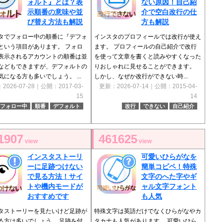
ォルト』とは？表
ない原因！自己紹
示順番の意味や並
介で空白改行の仕
び替え方法も解説
方も解説
タでフォロー中の順番に『デフォ
インスタのプロフィールでは改行が使え
という項目があります。 フォロ
ます。 プロフィールの自己紹介で改行
表示されるアカウントの順番は並
を使って文章を書くと読みやすくなった
などもできますが、デフォルトの
りおしゃれに見せることができます。
気になる方も多いでしょう。 ...
しかし、なぜか改行ができない時...
2026-07-28｜公開：2017-03-
更新：2026-07-14｜公開：2015-04-
15
14
フォロー中
順番
デフォルト
改行
できない
自己紹介
1907
461625
view
view
インスタストーリ
可愛いひらがなを
ーに足跡つけない
簡単コピペ！特殊
で見る方法！サイ
文字のへた字やギ
トや機内モードが
ャル文字フォント
おすすめです
も人気
タストーリーを見たいけど足跡が
特殊文字は英語だけでなくひらがなやカ
る方は多いでしょう。 足跡を付
タカナも人気があります。 可愛いひら