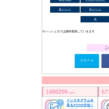
夏イベント
秋イベント
島
※ハッシュタグは随時更新していきます
こ
ツイート
1488296
57
view
インスタグラムを
見るだけの方法！