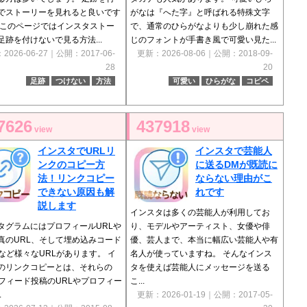
でストーリーを見れると良いです
がなは『へた字』と呼ばれる特殊文字
 このページではインスタストー
で、通常のひらがなよりも少し崩れた感
足跡を付けないで見る方法...
じのフォントが手書き風で可愛い見た...
2026-06-27｜公開：2017-06-
更新：2026-08-06｜公開：2018-09-
28
20
足跡
つけない
方法
可愛い
ひらがな
コピペ
7626
437918
view
view
インスタでURLリ
インスタで芸能人
ンクのコピー方
に送るDMが既読に
法！リンクコピー
ならない理由がこ
できない原因も解
れです
説します
インスタは多くの芸能人が利用してお
タグラムにはプロフィールURLや
り、モデルやアーティスト、女優や俳
真のURL、そして埋め込みコード
優、芸人まで、本当に幅広い芸能人や有
Lなど様々なURLがあります。 イ
名人が使っていますね。 そんなインス
のリンクコピーとは、それらの
タを使えば芸能人にメッセージを送る
（フィード投稿のURLやプロフィー
こ...
.
更新：2026-01-19｜公開：2017-05-