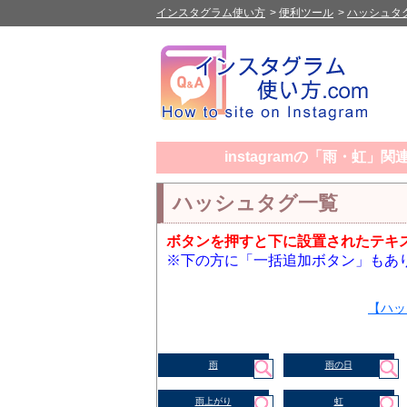
インスタグラム使い方
>
便利ツール
>
ハッシュタ
instagramの「雨・虹
ハッシュタグ一覧
ボタンを押すと下に設置されたテキ
※下の方に「一括追加ボタン」もあ
【ハッ
雨
雨の日
雨上がり
虹