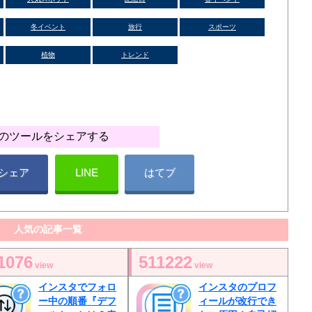
冬イベント
旅行
スポーツ
植物
トレンド
のツールをシェアする
シェア
LINE
はてブ
人気の記事一覧
1076
511222
view
view
インスタでフォロ
インスタのプロフ
ー中の順番『デフ
ィールが改行でき