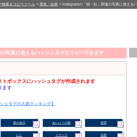
グ検索＆コピペツール
>
景色・自然
> instagramの「雨・虹」関連の写真に使
」関連の写真に使えるハッシュタグをコピペできます
ストボックスにハッシュタグが作成されます
ります
シュタグの人気ランキング】
雨の休日
あいにくの雨
雨雲
にじ
イマソラ
自然