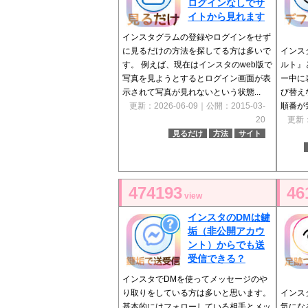
ログインなしでサ
イトから見れます
インスタグラムの登録やログインをせず
に見るだけの方法を探してる方は多いで
インス
す。 例えば、現在はインスタのweb版で
ルト』
写真を見ようとするとログイン画面が表
ー中に
示されて写真が見れないという状態...
び替え
更新：2026-06-09｜公開：2015-03-
順番が
20
更新：
見るだけ
方法
サイト
474193
46
view
インスタのDMは鍵
垢（非公開アカウ
ント）からでも送
受信できる？
インスタでDMを使ってメッセージのや
り取りをしている方は多いと思います。
インス
基本的にはフォローしている相手とメッ
気にな