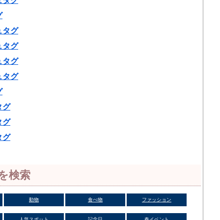
ュタグ
グ
ュタグ
ュタグ
ュタグ
ュタグ
グ
タグ
タグ
タグ
を検索
動物
食べ物
ファッション
人気スポット
記念日
春イベント