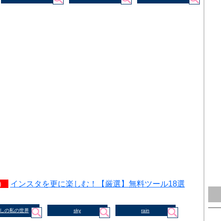
）
インスタを更に楽しむ！【厳選】無料ツール18選
しの私の世界
sky
rain