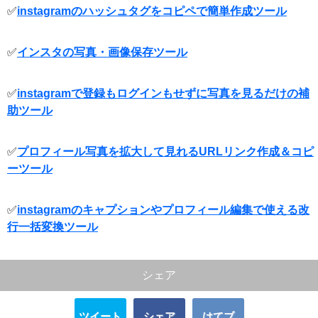
✅
instagramのハッシュタグをコピペで簡単作成ツール
✅
インスタの写真・画像保存ツール
✅
instagramで登録もログインもせずに写真を見るだけの補
助ツール
✅
プロフィール写真を拡大して見れるURLリンク作成＆コピ
ーツール
✅
instagramのキャプションやプロフィール編集で使える改
行一括変換ツール
シェア
ツイート
シェア
はてブ