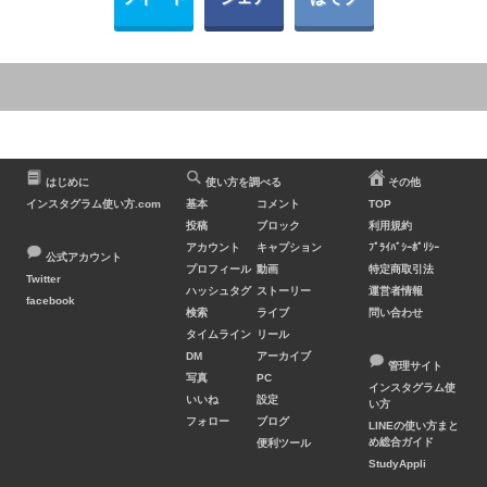
はじめに
使い方を調べる
その他
インスタグラム使い方.com
基本
コメント
TOP
投稿
ブロック
利用規約
アカウント
キャプション
ﾌﾟﾗｲﾊﾞｼｰﾎﾟﾘｼｰ
公式アカウント
プロフィール
動画
特定商取引法
Twitter
ハッシュタグ
ストーリー
運営者情報
facebook
検索
ライブ
問い合わせ
タイムライン
リール
DM
アーカイブ
管理サイト
写真
PC
インスタグラム使
いいね
設定
い方
フォロー
ブログ
LINEの使い方まと
め総合ガイド
便利ツール
StudyAppli