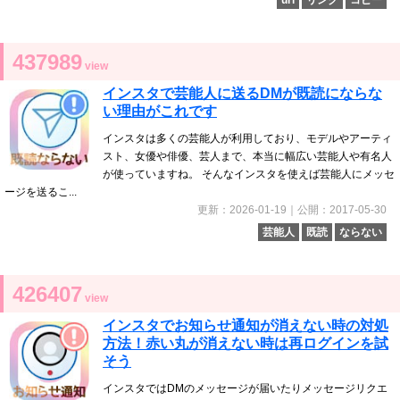
url
リンク
コピー
437989
view
インスタで芸能人に送るDMが既読にならな
い理由がこれです
インスタは多くの芸能人が利用しており、モデルやアーティ
スト、女優や俳優、芸人まで、本当に幅広い芸能人や有名人
が使っていますね。 そんなインスタを使えば芸能人にメッセ
ージを送るこ...
更新：2026-01-19｜公開：2017-05-30
芸能人
既読
ならない
426407
view
インスタでお知らせ通知が消えない時の対処
方法！赤い丸が消えない時は再ログインを試
そう
インスタではDMのメッセージが届いたりメッセージリクエ