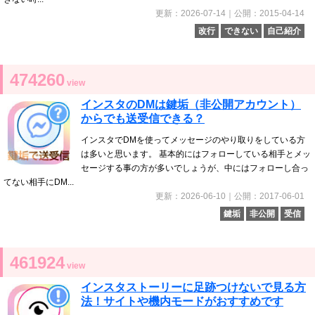
更新：2026-07-14｜公開：2015-04-14
改行
できない
自己紹介
474260
view
インスタのDMは鍵垢（非公開アカウント）
からでも送受信できる？
インスタでDMを使ってメッセージのやり取りをしている方
は多いと思います。 基本的にはフォローしている相手とメッ
セージする事の方が多いでしょうが、中にはフォローし合っ
てない相手にDM...
更新：2026-06-10｜公開：2017-06-01
鍵垢
非公開
受信
461924
view
インスタストーリーに足跡つけないで見る方
法！サイトや機内モードがおすすめです