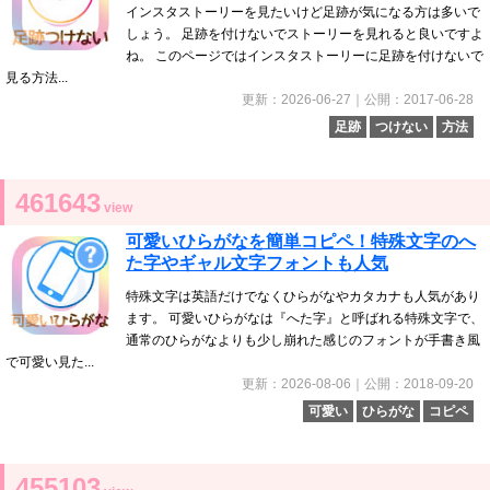
インスタストーリーを見たいけど足跡が気になる方は多いで
しょう。 足跡を付けないでストーリーを見れると良いですよ
ね。 このページではインスタストーリーに足跡を付けないで
見る方法...
更新：2026-06-27｜公開：2017-06-28
足跡
つけない
方法
461643
view
可愛いひらがなを簡単コピペ！特殊文字のへ
た字やギャル文字フォントも人気
特殊文字は英語だけでなくひらがなやカタカナも人気があり
ます。 可愛いひらがなは『へた字』と呼ばれる特殊文字で、
通常のひらがなよりも少し崩れた感じのフォントが手書き風
で可愛い見た...
更新：2026-08-06｜公開：2018-09-20
可愛い
ひらがな
コピペ
455103