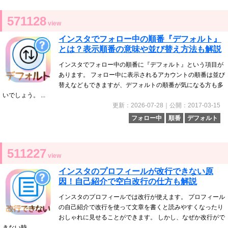
571128
view
インスタでフォロー中の順番『デフォルト』
とは？表示順番の意味や並び替え方法も解説
インスタでフォロー中の順番に『デフォルト』という項目が
あります。 フォロー中に表示されるアカウントの順番は並び
替えなどもできますが、デフォルトの順番が気になる方も多
いでしょう。 ...
更新：2026-07-28｜公開：2017-03-15
フォロー中
順番
デフォルト
511227
view
インスタのプロフィールが改行できない原
因！自己紹介で空白改行の仕方も解説
インスタのプロフィールでは改行が使えます。 プロフィール
の自己紹介で改行を使って文章を書くと読みやすくなったり
おしゃれに見せることができます。 しかし、なぜか改行がで
きない時...