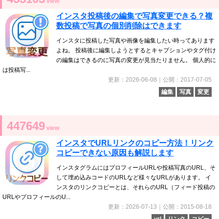
view
インスタ投稿後の編集で写真変更できる？複
数投稿で写真の個別削除はできます
インスタに投稿した写真や画像を編集したい時ってあります
よね。 投稿後に編集しようとするとキャプションやタグ付け
の編集はできるのに写真の変更が見当たりません。 個人的に
は投稿写...
更新：2026-06-08｜公開：2017-07-05
編集
写真
変更
447649
view
インスタでURLリンクのコピー方法！リンク
コピーできない原因も解説します
インスタグラムにはプロフィールURLや投稿写真のURL、そ
して埋め込みコードのURLなど様々なURLがあります。 イ
ンスタのリンクコピーとは、それらのURL（フィード投稿の
URLやプロフィールのU...
更新：2026-07-13｜公開：2015-08-18