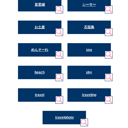
首里城
シーサー
お土産
石垣島
めんそーれ
sea
beach
sky
travel
traveling
travelphoto