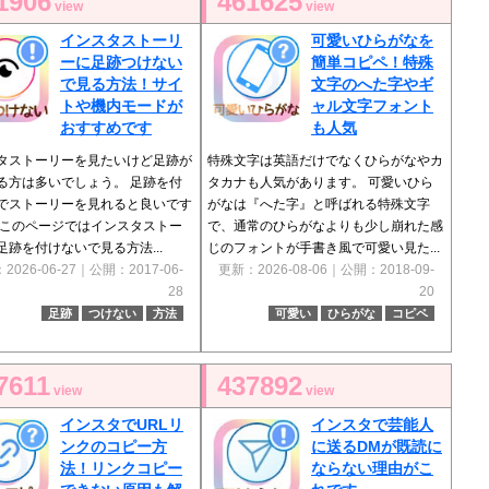
1906
461625
view
view
インスタストーリ
可愛いひらがなを
ーに足跡つけない
簡単コピペ！特殊
で見る方法！サイ
文字のへた字やギ
トや機内モードが
ャル文字フォント
おすすめです
も人気
タストーリーを見たいけど足跡が
特殊文字は英語だけでなくひらがなやカ
る方は多いでしょう。 足跡を付
タカナも人気があります。 可愛いひら
でストーリーを見れると良いです
がなは『へた字』と呼ばれる特殊文字
 このページではインスタストー
で、通常のひらがなよりも少し崩れた感
足跡を付けないで見る方法...
じのフォントが手書き風で可愛い見た...
2026-06-27｜公開：2017-06-
更新：2026-08-06｜公開：2018-09-
28
20
足跡
つけない
方法
可愛い
ひらがな
コピペ
7611
437892
view
view
インスタでURLリ
インスタで芸能人
ンクのコピー方
に送るDMが既読に
法！リンクコピー
ならない理由がこ