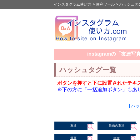
インスタグラム使い方
>
便利ツール
>
ハッシュタ
instagramの「友
ハッシュタグ一覧
ボタンを押すと下に設置されたテキ
※下の方に「一括追加ボタン」もあ
【ハッ
友達
最高の友達
最高
幸せ