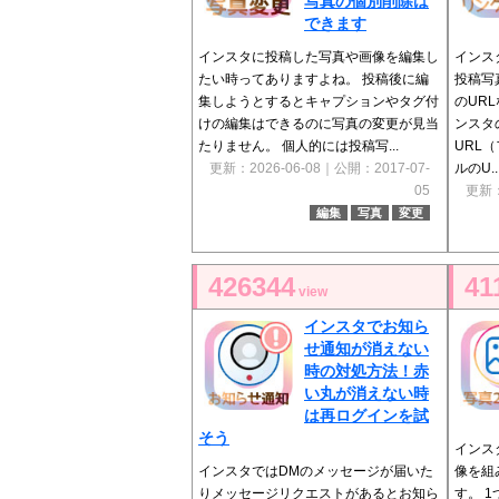
写真の個別削除は
できます
インスタに投稿した写真や画像を編集し
インス
たい時ってありますよね。 投稿後に編
投稿写
集しようとするとキャプションやタグ付
のUR
けの編集はできるのに写真の変更が見当
ンスタ
たりません。 個人的には投稿写...
URL
更新：2026-06-08｜公開：2017-07-
ルのU..
05
更新：
編集
写真
変更
426344
41
view
インスタでお知ら
せ通知が消えない
時の対処方法！赤
い丸が消えない時
は再ログインを試
そう
インス
インスタではDMのメッセージが届いた
像を組
りメッセージリクエストがあるとお知ら
す。 