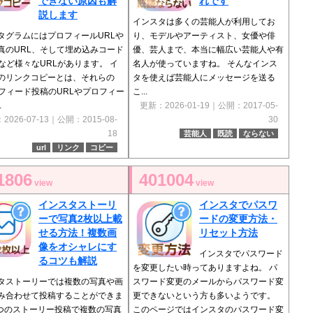
できない原因も解
れです
説します
インスタは多くの芸能人が利用してお
タグラムにはプロフィールURLや
り、モデルやアーティスト、女優や俳
真のURL、そして埋め込みコード
優、芸人まで、本当に幅広い芸能人や有
Lなど様々なURLがあります。 イ
名人が使っていますね。 そんなインス
のリンクコピーとは、それらの
タを使えば芸能人にメッセージを送る
（フィード投稿のURLやプロフィー
こ...
.
更新：2026-01-19｜公開：2017-05-
2026-07-13｜公開：2015-08-
30
18
芸能人
既読
ならない
url
リンク
コピー
1806
401004
view
view
インスタストーリ
インスタでパスワ
ーで写真2枚以上載
ードの変更方法・
せる方法！複数画
リセット方法
像をオシャレにす
インスタでパスワード
るコツも解説
を変更したい時ってありますよね。 パ
タストーリーでは複数の写真や画
スワード変更のメールからパスワード変
み合わせて投稿することができま
更できないという方も多いようです。
1つのストーリー投稿で複数の写真
このページではインスタのパスワード変