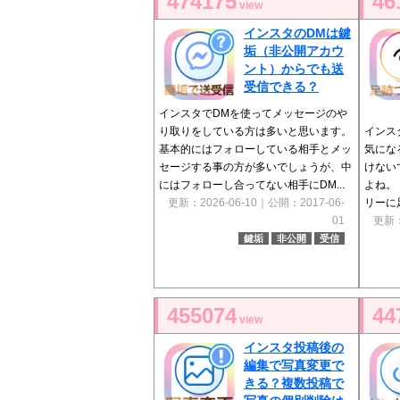
474175
46
view
インスタのDMは鍵
垢（非公開アカウ
ント）からでも送
受信できる？
インスタでDMを使ってメッセージのや
り取りをしている方は多いと思います。
インス
基本的にはフォローしている相手とメッ
気にな
セージする事の方が多いでしょうが、中
けない
にはフォローし合ってない相手にDM...
よね。
更新：2026-06-10｜公開：2017-06-
リーに
01
更新：
鍵垢
非公開
受信
455074
44
view
インスタ投稿後の
編集で写真変更で
きる？複数投稿で