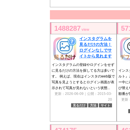
1488287
57
view
インスタグラムを
見るだけの方法！
ログインなしでサ
イトから見れます
インスタグラムの登録やログインをせず
に見るだけの方法を探してる方は多いで
インス
す。 例えば、現在はインスタのweb版で
ルト』
写真を見ようとするとログイン画面が表
ー中に
示されて写真が見れないという状態...
び替え
更新：2026-06-09｜公開：2015-03-
順番が
20
更新：
見るだけ
方法
サイト