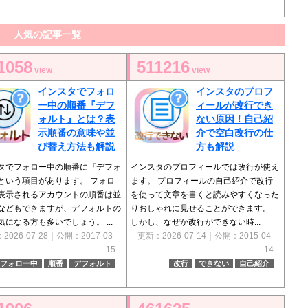
人気の記事一覧
1058
511216
view
view
インスタでフォロ
インスタのプロフ
ー中の順番『デフ
ィールが改行でき
ォルト』とは？表
ない原因！自己紹
示順番の意味や並
介で空白改行の仕
び替え方法も解説
方も解説
タでフォロー中の順番に『デフォ
インスタのプロフィールでは改行が使え
という項目があります。 フォロ
ます。 プロフィールの自己紹介で改行
表示されるアカウントの順番は並
を使って文章を書くと読みやすくなった
などもできますが、デフォルトの
りおしゃれに見せることができます。
気になる方も多いでしょう。 ...
しかし、なぜか改行ができない時...
2026-07-28｜公開：2017-03-
更新：2026-07-14｜公開：2015-04-
15
14
フォロー中
順番
デフォルト
改行
できない
自己紹介