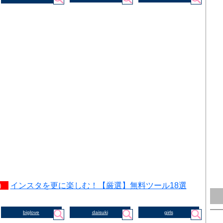
）
インスタを更に楽しむ！【厳選】無料ツール18選
biglove
daisuki
girls