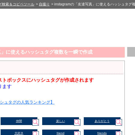
グ検索＆コピペツール
>
自撮り
> instagramの「友達写真」に使えるハッシュタ
達写真」に使えるハッシュタグ複数を一瞬で作成
ストボックスにハッシュタグが作成されます
ります
シュタグの人気ランキング】
仲間
楽しい
ありがとう
大好き
friend
friends