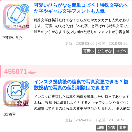
可愛いひらがなを簡単コピペ！特殊文字のへ
た字やギャル文字フォントも人気
特殊文字は英語だけでなくひらがなやカタカナも人気があり
ます。 可愛いひらがなは『へた字』と呼ばれる特殊文字で、
通常のひらがなよりも少し崩れた感じのフォントが手書き風
で可愛い見た...
更新：2026-08-06｜公開：2018-09-20
可愛い
ひらがな
コピペ
455071
view
インスタ投稿後の編集で写真変更できる？複
数投稿で写真の個別削除はできます
インスタに投稿した写真や画像を編集したい時ってあります
よね。 投稿後に編集しようとするとキャプションやタグ付け
の編集はできるのに写真の変更が見当たりません。 個人的に
は投稿写...
更新：2026-06-08｜公開：2017-07-05
編集
写真
変更