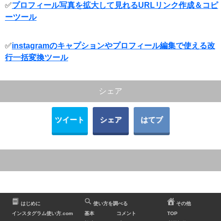
✅
プロフィール写真を拡大して見れるURLリンク作成＆コピ
ーツール
✅
instagramのキャプションやプロフィール編集で使える改
行一括変換ツール
シェア
ツイート
シェア
はてブ
はじめに
使い方を調べる
その他
インスタグラム使い方.com
基本
コメント
TOP