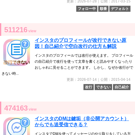
更新：2026-07-28｜公開：2017-03-15
フォロー中
順番
デフォルト
511216
view
インスタのプロフィールが改行できない原
因！自己紹介で空白改行の仕方も解説
インスタのプロフィールでは改行が使えます。 プロフィール
の自己紹介で改行を使って文章を書くと読みやすくなったり
おしゃれに見せることができます。 しかし、なぜか改行がで
きない時...
更新：2026-07-14｜公開：2015-04-14
改行
できない
自己紹介
474163
view
インスタのDMは鍵垢（非公開アカウント）
からでも送受信できる？
インスタでDMを使ってメッセージのやり取りをしている方