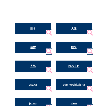
日本
大阪
住吉
観光
人気
おみくじ
osaka
sumiyoshitaisha
japan
view