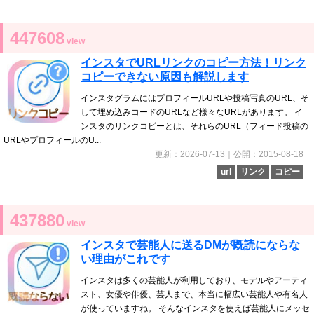
447608
view
インスタでURLリンクのコピー方法！リンク
コピーできない原因も解説します
インスタグラムにはプロフィールURLや投稿写真のURL、そ
して埋め込みコードのURLなど様々なURLがあります。 イ
ンスタのリンクコピーとは、それらのURL（フィード投稿の
URLやプロフィールのU...
更新：2026-07-13｜公開：2015-08-18
url
リンク
コピー
437880
view
インスタで芸能人に送るDMが既読にならな
い理由がこれです
インスタは多くの芸能人が利用しており、モデルやアーティ
スト、女優や俳優、芸人まで、本当に幅広い芸能人や有名人
が使っていますね。 そんなインスタを使えば芸能人にメッセ