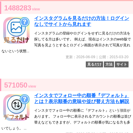
1488283
view
インスタグラムを見るだけの方法！ログイン
なしでサイトから見れます
インスタグラムの登録やログインをせずに見るだけの方法を
探してる方は多いです。 例えば、現在はインスタのweb版で
写真を見ようとするとログイン画面が表示されて写真が見れ
ないという状態...
更新：2026-06-09｜公開：2015-03-20
見るだけ
方法
サイト
571050
view
インスタでフォロー中の順番『デフォルト』
とは？表示順番の意味や並び替え方法も解説
インスタでフォロー中の順番に『デフォルト』という項目が
あります。 フォロー中に表示されるアカウントの順番は並び
替えなどもできますが、デフォルトの順番が気になる方も多
いでしょう。 ...