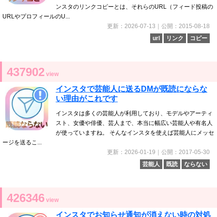
ンスタのリンクコピーとは、それらのURL（フィード投稿の
URLやプロフィールのU...
更新：2026-07-13｜公開：2015-08-18
url
リンク
コピー
437902
view
インスタで芸能人に送るDMが既読にならな
い理由がこれです
インスタは多くの芸能人が利用しており、モデルやアーティ
スト、女優や俳優、芸人まで、本当に幅広い芸能人や有名人
が使っていますね。 そんなインスタを使えば芸能人にメッセ
ージを送るこ...
更新：2026-01-19｜公開：2017-05-30
芸能人
既読
ならない
426346
view
インスタでお知らせ通知が消えない時の対処