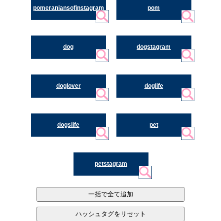
pomeraniansofinstagram
pom
dog
dogstagram
doglover
doglife
dogslife
pet
petstagram