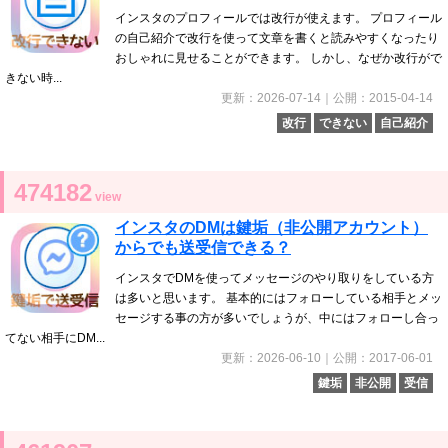
インスタのプロフィールでは改行が使えます。 プロフィール
の自己紹介で改行を使って文章を書くと読みやすくなったり
おしゃれに見せることができます。 しかし、なぜか改行がで
きない時...
更新：2026-07-14｜公開：2015-04-14
改行
できない
自己紹介
474182
view
インスタのDMは鍵垢（非公開アカウント）
からでも送受信できる？
インスタでDMを使ってメッセージのやり取りをしている方
は多いと思います。 基本的にはフォローしている相手とメッ
セージする事の方が多いでしょうが、中にはフォローし合っ
てない相手にDM...
更新：2026-06-10｜公開：2017-06-01
鍵垢
非公開
受信