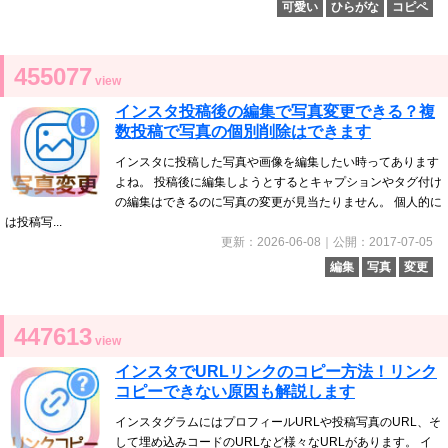
可愛い
ひらがな
コピペ
455077
view
インスタ投稿後の編集で写真変更できる？複
数投稿で写真の個別削除はできます
インスタに投稿した写真や画像を編集したい時ってあります
よね。 投稿後に編集しようとするとキャプションやタグ付け
の編集はできるのに写真の変更が見当たりません。 個人的に
は投稿写...
更新：2026-06-08｜公開：2017-07-05
編集
写真
変更
447613
view
インスタでURLリンクのコピー方法！リンク
コピーできない原因も解説します
インスタグラムにはプロフィールURLや投稿写真のURL、そ
して埋め込みコードのURLなど様々なURLがあります。 イ