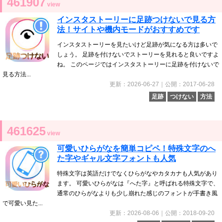
461907
view
インスタストーリーに足跡つけないで見る方
法！サイトや機内モードがおすすめです
インスタストーリーを見たいけど足跡が気になる方は多いで
しょう。 足跡を付けないでストーリーを見れると良いですよ
ね。 このページではインスタストーリーに足跡を付けないで
見る方法...
更新：2026-06-27｜公開：2017-06-28
足跡
つけない
方法
461625
view
可愛いひらがなを簡単コピペ！特殊文字のへ
た字やギャル文字フォントも人気
特殊文字は英語だけでなくひらがなやカタカナも人気があり
ます。 可愛いひらがなは『へた字』と呼ばれる特殊文字で、
通常のひらがなよりも少し崩れた感じのフォントが手書き風
で可愛い見た...
更新：2026-08-06｜公開：2018-09-20