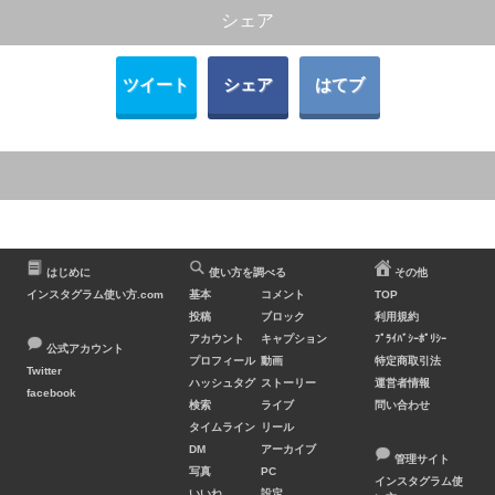
シェア
ツイート
シェア
はてブ
はじめに
使い方を調べる
その他
インスタグラム使い方.com
基本
コメント
TOP
投稿
ブロック
利用規約
アカウント
キャプション
ﾌﾟﾗｲﾊﾞｼｰﾎﾟﾘｼｰ
公式アカウント
プロフィール
動画
特定商取引法
Twitter
ハッシュタグ
ストーリー
運営者情報
facebook
検索
ライブ
問い合わせ
タイムライン
リール
DM
アーカイブ
管理サイト
写真
PC
インスタグラム使
いいね
設定