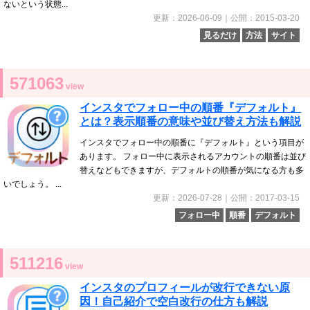
ないという状態...
更新：2026-06-09｜公開：2015-03-20
見るだけ
方法
サイト
571063
view
インスタでフォロー中の順番『デフォルト』
とは？表示順番の意味や並び替え方法も解説
インスタでフォロー中の順番に『デフォルト』という項目が
あります。 フォロー中に表示されるアカウントの順番は並び
替えなどもできますが、デフォルトの順番が気になる方も多
いでしょう。 ...
更新：2026-07-28｜公開：2017-03-15
フォロー中
順番
デフォルト
511216
view
インスタのプロフィールが改行できない原
因！自己紹介で空白改行の仕方も解説