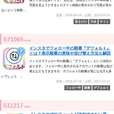
探してる方は多いです。 例えば、現在はインスタのweb版で
写真を見ようとするとログイン画面が表示されて写真が見れ
ないという状態...
更新：2026-06-09｜公開：2015-03-20
見るだけ
方法
サイト
571065
view
インスタでフォロー中の順番『デフォルト』
とは？表示順番の意味や並び替え方法も解説
インスタでフォロー中の順番に『デフォルト』という項目が
あります。 フォロー中に表示されるアカウントの順番は並び
替えなどもできますが、デフォルトの順番が気になる方も多
いでしょう。 ...
更新：2026-07-28｜公開：2017-03-15
フォロー中
順番
デフォルト
511217
view