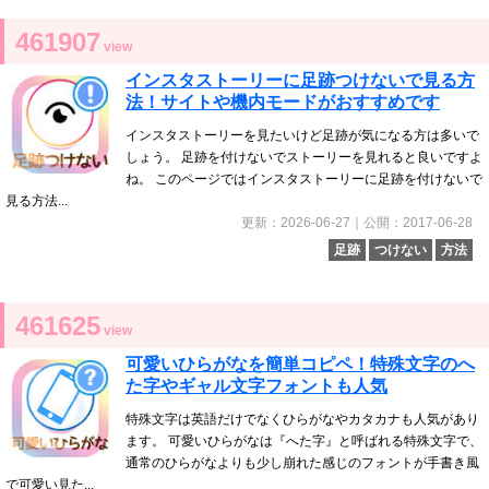
461907
view
インスタストーリーに足跡つけないで見る方
法！サイトや機内モードがおすすめです
インスタストーリーを見たいけど足跡が気になる方は多いで
しょう。 足跡を付けないでストーリーを見れると良いですよ
ね。 このページではインスタストーリーに足跡を付けないで
見る方法...
更新：2026-06-27｜公開：2017-06-28
足跡
つけない
方法
461625
view
可愛いひらがなを簡単コピペ！特殊文字のへ
た字やギャル文字フォントも人気
特殊文字は英語だけでなくひらがなやカタカナも人気があり
ます。 可愛いひらがなは『へた字』と呼ばれる特殊文字で、
通常のひらがなよりも少し崩れた感じのフォントが手書き風
で可愛い見た...