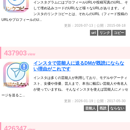
インスタグラムにはプロフィールURLや投稿写真のURL、そ
して埋め込みコードのURLなど様々なURLがあります。 イ
ンスタのリンクコピーとは、それらのURL（フィード投稿の
URLやプロフィールのU...
更新：2026-07-13｜公開：2015-08-18
url
リンク
コピー
437903
view
インスタで芸能人に送るDMが既読にならな
い理由がこれです
インスタは多くの芸能人が利用しており、モデルやアーティ
スト、女優や俳優、芸人まで、本当に幅広い芸能人や有名人
が使っていますね。 そんなインスタを使えば芸能人にメッセ
ージを送るこ...
更新：2026-01-19｜公開：2017-05-30
芸能人
既読
ならない
426347
view