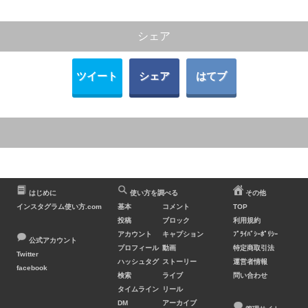
シェア
ツイート
シェア
はてブ
はじめに
使い方を調べる
その他
インスタグラム使い方.com
基本
コメント
TOP
投稿
ブロック
利用規約
アカウント
キャプション
ﾌﾟﾗｲﾊﾞｼｰﾎﾟﾘｼｰ
公式アカウント
プロフィール
動画
特定商取引法
Twitter
ハッシュタグ
ストーリー
運営者情報
facebook
検索
ライブ
問い合わせ
タイムライン
リール
DM
アーカイブ