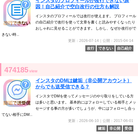
インスタのプロフィールが改行できない原
因！自己紹介で空白改行の仕方も解説
インスタのプロフィールでは改行が使えます。 プロフィール
の自己紹介で改行を使って文章を書くと読みやすくなったり
おしゃれに見せることができます。 しかし、なぜか改行がで
きない時...
更新：2026-07-14｜公開：2015-04-14
改行
できない
自己紹介
474185
view
インスタのDMは鍵垢（非公開アカウント）
からでも送受信できる？
インスタでDMを使ってメッセージのやり取りをしている方
は多いと思います。 基本的にはフォローしている相手とメッ
セージする事の方が多いでしょうが、中にはフォローし合っ
てない相手にDM...
更新：2026-06-10｜公開：2017-06-01
鍵垢
非公開
受信