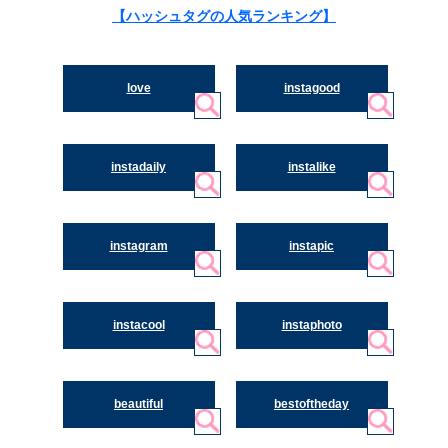
【ハッシュタグの人気ランキング】
love
instagood
instadaily
instalike
instagram
instapic
instacool
instaphoto
beautiful
bestoftheday