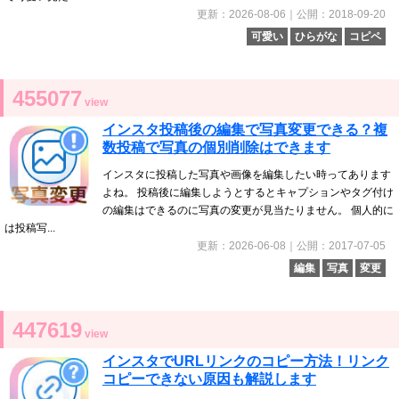
更新：2026-08-06｜公開：2018-09-20
可愛い
ひらがな
コピペ
455077
view
インスタ投稿後の編集で写真変更できる？複
数投稿で写真の個別削除はできます
インスタに投稿した写真や画像を編集したい時ってあります
よね。 投稿後に編集しようとするとキャプションやタグ付け
の編集はできるのに写真の変更が見当たりません。 個人的に
は投稿写...
更新：2026-06-08｜公開：2017-07-05
編集
写真
変更
447619
view
インスタでURLリンクのコピー方法！リンク
コピーできない原因も解説します