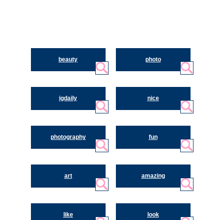
beauty
photo
igdaily
nice
photography
fun
art
amazing
like
look