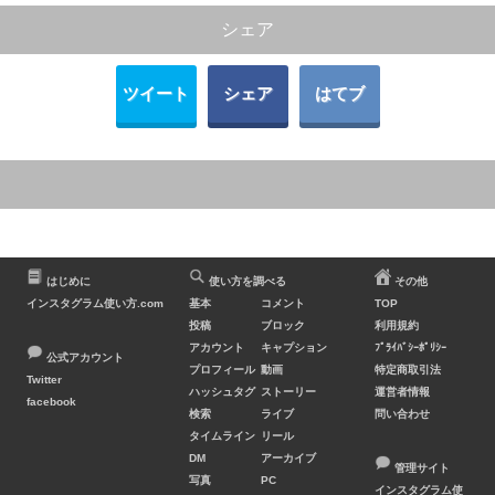
シェア
ツイート
シェア
はてブ
はじめに
使い方を調べる
その他
インスタグラム使い方.com
基本
コメント
TOP
投稿
ブロック
利用規約
アカウント
キャプション
ﾌﾟﾗｲﾊﾞｼｰﾎﾟﾘｼｰ
公式アカウント
プロフィール
動画
特定商取引法
Twitter
ハッシュタグ
ストーリー
運営者情報
facebook
検索
ライブ
問い合わせ
タイムライン
リール
DM
アーカイブ
管理サイト
写真
PC
インスタグラム使