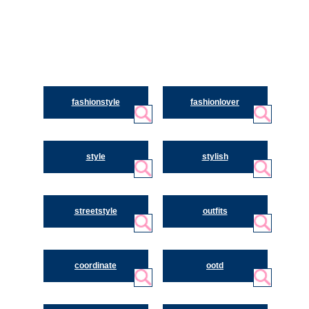
fashionstyle
fashionlover
style
stylish
streetstyle
outfits
coordinate
ootd