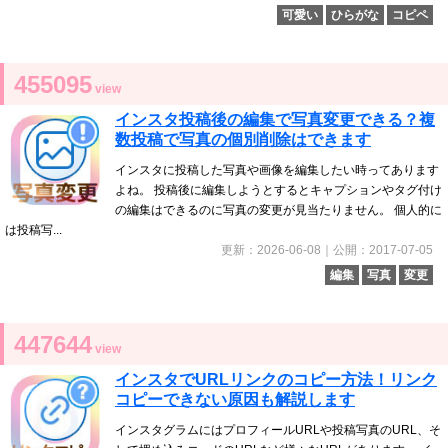
可愛い
ひらがな
コピペ
455095
view
インスタ投稿後の編集で写真変更できる？複
数投稿で写真の個別削除はできます
インスタに投稿した写真や画像を編集したい時ってあります
よね。 投稿後に編集しようとするとキャプションやタグ付け
の編集はできるのに写真の変更が見当たりません。 個人的に
は投稿写...
更新：2026-06-08｜公開：2017-07-05
編集
写真
変更
447644
view
インスタでURLリンクのコピー方法！リンク
コピーできない原因も解説します
インスタグラムにはプロフィールURLや投稿写真のURL、そ