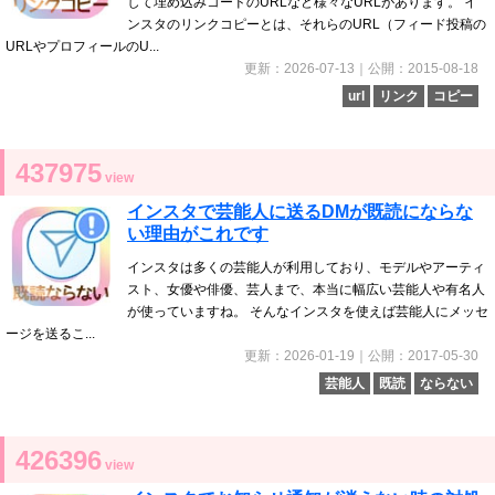
して埋め込みコードのURLなど様々なURLがあります。 イ
ンスタのリンクコピーとは、それらのURL（フィード投稿の
URLやプロフィールのU...
更新：2026-07-13｜公開：2015-08-18
url
リンク
コピー
437975
view
インスタで芸能人に送るDMが既読にならな
い理由がこれです
インスタは多くの芸能人が利用しており、モデルやアーティ
スト、女優や俳優、芸人まで、本当に幅広い芸能人や有名人
が使っていますね。 そんなインスタを使えば芸能人にメッセ
ージを送るこ...
更新：2026-01-19｜公開：2017-05-30
芸能人
既読
ならない
426396
view