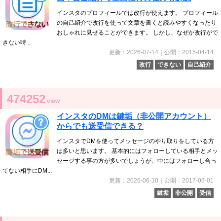
インスタのプロフィールでは改行が使えます。 プロフィール
の自己紹介で改行を使って文章を書くと読みやすくなったり
おしゃれに見せることができます。 しかし、なぜか改行がで
きない時...
更新：2026-07-14｜公開：2015-04-14
改行
できない
自己紹介
474252
view
インスタのDMは鍵垢（非公開アカウント）
からでも送受信できる？
インスタでDMを使ってメッセージのやり取りをしている方
は多いと思います。 基本的にはフォローしている相手とメッ
セージする事の方が多いでしょうが、中にはフォローし合っ
てない相手にDM...
更新：2026-06-10｜公開：2017-06-01
鍵垢
非公開
受信