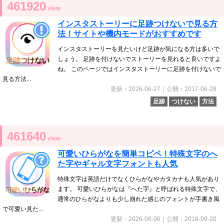
461920
view
インスタストーリーに足跡つけないで見る方
法！サイトや機内モードがおすすめです
インスタストーリーを見たいけど足跡が気になる方は多いで
しょう。 足跡を付けないでストーリーを見れると良いですよ
ね。 このページではインスタストーリーに足跡を付けないで
見る方法...
更新：2026-06-27｜公開：2017-06-28
足跡
つけない
方法
461640
view
可愛いひらがなを簡単コピペ！特殊文字のへ
た字やギャル文字フォントも人気
特殊文字は英語だけでなくひらがなやカタカナも人気があり
ます。 可愛いひらがなは『へた字』と呼ばれる特殊文字で、
通常のひらがなよりも少し崩れた感じのフォントが手書き風
で可愛い見た...
更新：2026-08-06｜公開：2018-09-20