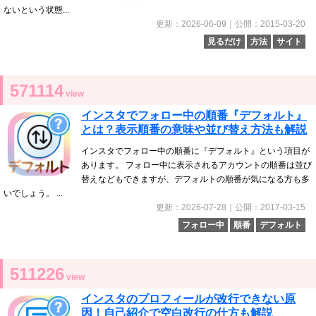
ないという状態...
更新：2026-06-09｜公開：2015-03-20
見るだけ
方法
サイト
571114
view
インスタでフォロー中の順番『デフォルト』
とは？表示順番の意味や並び替え方法も解説
インスタでフォロー中の順番に『デフォルト』という項目が
あります。 フォロー中に表示されるアカウントの順番は並び
替えなどもできますが、デフォルトの順番が気になる方も多
いでしょう。 ...
更新：2026-07-28｜公開：2017-03-15
フォロー中
順番
デフォルト
511226
view
インスタのプロフィールが改行できない原
因！自己紹介で空白改行の仕方も解説