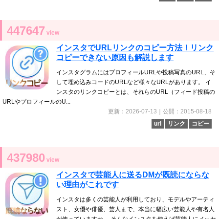
447647
view
インスタでURLリンクのコピー方法！リンク
コピーできない原因も解説します
インスタグラムにはプロフィールURLや投稿写真のURL、そ
して埋め込みコードのURLなど様々なURLがあります。 イ
ンスタのリンクコピーとは、それらのURL（フィード投稿の
URLやプロフィールのU...
更新：2026-07-13｜公開：2015-08-18
url
リンク
コピー
437980
view
インスタで芸能人に送るDMが既読にならな
い理由がこれです
インスタは多くの芸能人が利用しており、モデルやアーティ
スト、女優や俳優、芸人まで、本当に幅広い芸能人や有名人