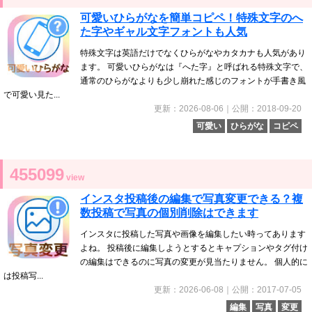
可愛いひらがなを簡単コピペ！特殊文字のへ
た字やギャル文字フォントも人気
特殊文字は英語だけでなくひらがなやカタカナも人気があり
ます。 可愛いひらがなは『へた字』と呼ばれる特殊文字で、
通常のひらがなよりも少し崩れた感じのフォントが手書き風
で可愛い見た...
更新：2026-08-06｜公開：2018-09-20
可愛い
ひらがな
コピペ
455099
view
インスタ投稿後の編集で写真変更できる？複
数投稿で写真の個別削除はできます
インスタに投稿した写真や画像を編集したい時ってあります
よね。 投稿後に編集しようとするとキャプションやタグ付け
の編集はできるのに写真の変更が見当たりません。 個人的に
は投稿写...
更新：2026-06-08｜公開：2017-07-05
編集
写真
変更