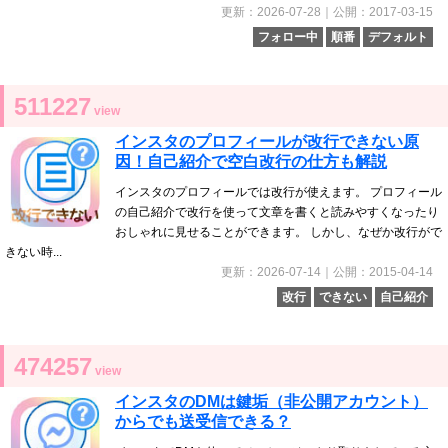
更新：2026-07-28｜公開：2017-03-15
フォロー中
順番
デフォルト
511227
view
インスタのプロフィールが改行できない原
因！自己紹介で空白改行の仕方も解説
インスタのプロフィールでは改行が使えます。 プロフィール
の自己紹介で改行を使って文章を書くと読みやすくなったり
おしゃれに見せることができます。 しかし、なぜか改行がで
きない時...
更新：2026-07-14｜公開：2015-04-14
改行
できない
自己紹介
474257
view
インスタのDMは鍵垢（非公開アカウント）
からでも送受信できる？