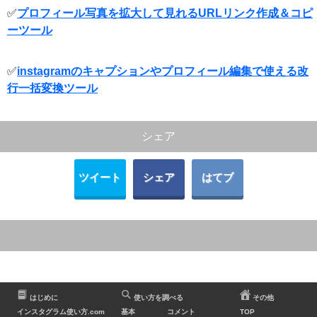
✅
プロフィール写真を拡大して見れるURLリンク作成＆コピ
ーツール
✅
instagramのキャプションやプロフィール編集で使える改
行一括変換ツール
シェア
ツイート
シェア
はてブ
はじめに
使い方を調べる
その他
インスタグラム使い方.com
基本
コメント
TOP