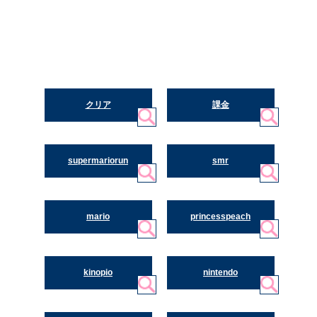
クリア
課金
supermariorun
smr
mario
princesspeach
kinopio
nintendo