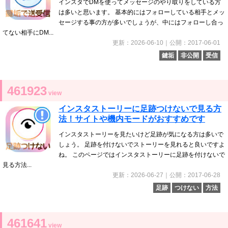
インスタでDMを使ってメッセージのやり取りをしている方
は多いと思います。 基本的にはフォローしている相手とメッ
セージする事の方が多いでしょうが、中にはフォローし合っ
てない相手にDM...
更新：2026-06-10｜公開：2017-06-01
鍵垢
非公開
受信
461923
view
インスタストーリーに足跡つけないで見る方
法！サイトや機内モードがおすすめです
インスタストーリーを見たいけど足跡が気になる方は多いで
しょう。 足跡を付けないでストーリーを見れると良いですよ
ね。 このページではインスタストーリーに足跡を付けないで
見る方法...
更新：2026-06-27｜公開：2017-06-28
足跡
つけない
方法
461641
view