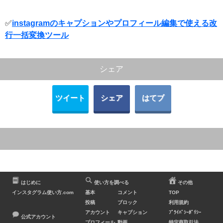
✅
instagramのキャプションやプロフィール編集で使える改
行一括変換ツール
シェア
ツイート
シェア
はてブ
はじめに
使い方を調べる
その他
インスタグラム使い方.com
基本
コメント
TOP
投稿
ブロック
利用規約
アカウント
キャプション
ﾌﾟﾗｲﾊﾞｼｰﾎﾟﾘｼｰ
公式アカウント
プロフィール
動画
特定商取引法