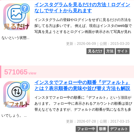
インスタグラムを見るだけの方法！ログイン
なしでサイトから見れます
インスタグラムの登録やログインをせずに見るだけの方法を
探してる方は多いです。 例えば、現在はインスタのweb版で
写真を見ようとするとログイン画面が表示されて写真が見れ
ないという状態...
更新：2026-06-09｜公開：2015-03-20
見るだけ
方法
サイト
571065
view
インスタでフォロー中の順番『デフォルト』
とは？表示順番の意味や並び替え方法も解説
インスタでフォロー中の順番に『デフォルト』という項目が
あります。 フォロー中に表示されるアカウントの順番は並び
替えなどもできますが、デフォルトの順番が気になる方も多
いでしょう。 ...
更新：2026-07-28｜公開：2017-03-15
フォロー中
順番
デフォルト