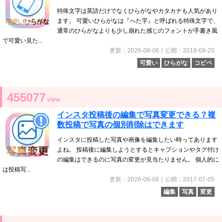
特殊文字は英語だけでなくひらがなやカタカナも人気があり
ます。 可愛いひらがなは『へた字』と呼ばれる特殊文字で、
通常のひらがなよりも少し崩れた感じのフォントが手書き風
で可愛い見た...
更新：2026-08-06｜公開：2018-09-20
可愛い
ひらがな
コピペ
455077
view
インスタ投稿後の編集で写真変更できる？複
数投稿で写真の個別削除はできます
インスタに投稿した写真や画像を編集したい時ってあります
よね。 投稿後に編集しようとするとキャプションやタグ付け
の編集はできるのに写真の変更が見当たりません。 個人的に
は投稿写...
更新：2026-06-08｜公開：2017-07-05
編集
写真
変更