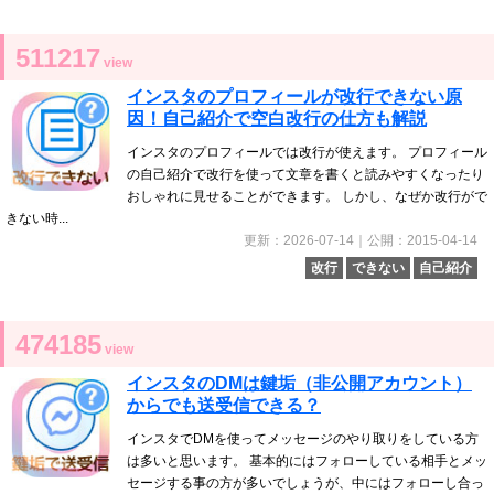
511217
view
インスタのプロフィールが改行できない原
因！自己紹介で空白改行の仕方も解説
インスタのプロフィールでは改行が使えます。 プロフィール
の自己紹介で改行を使って文章を書くと読みやすくなったり
おしゃれに見せることができます。 しかし、なぜか改行がで
きない時...
更新：2026-07-14｜公開：2015-04-14
改行
できない
自己紹介
474185
view
インスタのDMは鍵垢（非公開アカウント）
からでも送受信できる？
インスタでDMを使ってメッセージのやり取りをしている方
は多いと思います。 基本的にはフォローしている相手とメッ
セージする事の方が多いでしょうが、中にはフォローし合っ