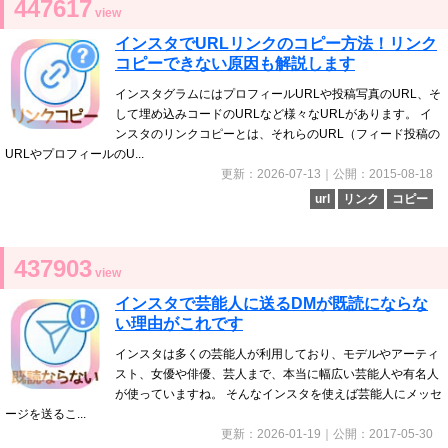
447617
view
インスタでURLリンクのコピー方法！リンク
コピーできない原因も解説します
インスタグラムにはプロフィールURLや投稿写真のURL、そ
して埋め込みコードのURLなど様々なURLがあります。 イ
ンスタのリンクコピーとは、それらのURL（フィード投稿の
URLやプロフィールのU...
更新：2026-07-13｜公開：2015-08-18
url
リンク
コピー
437903
view
インスタで芸能人に送るDMが既読にならな
い理由がこれです
インスタは多くの芸能人が利用しており、モデルやアーティ
スト、女優や俳優、芸人まで、本当に幅広い芸能人や有名人
が使っていますね。 そんなインスタを使えば芸能人にメッセ
ージを送るこ...
更新：2026-01-19｜公開：2017-05-30