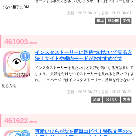
セージする事の方が多いでしょうが、中にはフォローし合っ
てない相手にDM...
更新：2026-06-10｜公開：2017-06-01
鍵垢
非公開
受信
461903
view
インスタストーリーに足跡つけないで見る方
法！サイトや機内モードがおすすめです
インスタストーリーを見たいけど足跡が気になる方は多いで
しょう。 足跡を付けないでストーリーを見れると良いですよ
ね。 このページではインスタストーリーに足跡を付けないで
見る方法...
更新：2026-06-27｜公開：2017-06-28
足跡
つけない
方法
461622
view
可愛いひらがなを簡単コピペ！特殊文字のへ