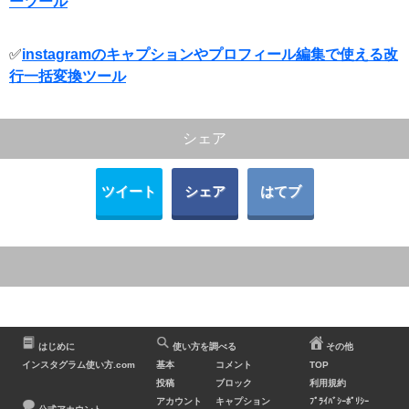
ーツール
✅
instagramのキャプションやプロフィール編集で使える改
行一括変換ツール
シェア
ツイート
シェア
はてブ
はじめに
使い方を調べる
その他
インスタグラム使い方.com
基本
コメント
TOP
投稿
ブロック
利用規約
アカウント
キャプション
ﾌﾟﾗｲﾊﾞｼｰﾎﾟﾘｼｰ