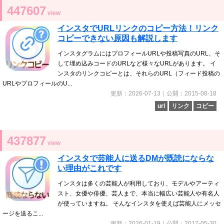
447607
view
インスタでURLリンクのコピー方法！リンク
コピーできない原因も解説します
インスタグラムにはプロフィールURLや投稿写真のURL、そ
して埋め込みコードのURLなど様々なURLがあります。 イ
ンスタのリンクコピーとは、それらのURL（フィード投稿の
URLやプロフィールのU...
更新：2026-07-13｜公開：2015-08-18
url
リンク
コピー
437877
view
インスタで芸能人に送るDMが既読にならな
い理由がこれです
インスタは多くの芸能人が利用しており、モデルやアーティ
スト、女優や俳優、芸人まで、本当に幅広い芸能人や有名人
が使っていますね。 そんなインスタを使えば芸能人にメッセ
ージを送るこ...
更新：2026-01-19｜公開：2017-05-30