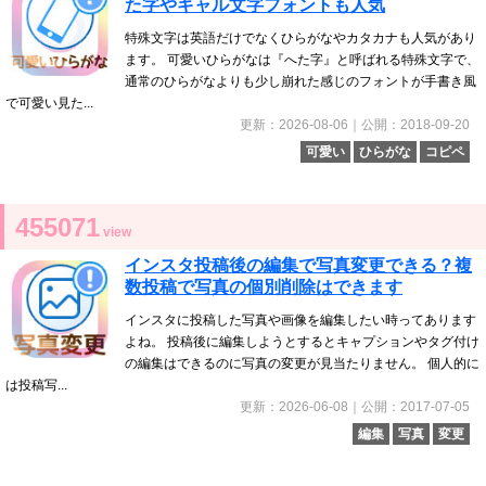
た字やギャル文字フォントも人気
特殊文字は英語だけでなくひらがなやカタカナも人気があり
ます。 可愛いひらがなは『へた字』と呼ばれる特殊文字で、
通常のひらがなよりも少し崩れた感じのフォントが手書き風
で可愛い見た...
更新：2026-08-06｜公開：2018-09-20
可愛い
ひらがな
コピペ
455071
view
インスタ投稿後の編集で写真変更できる？複
数投稿で写真の個別削除はできます
インスタに投稿した写真や画像を編集したい時ってあります
よね。 投稿後に編集しようとするとキャプションやタグ付け
の編集はできるのに写真の変更が見当たりません。 個人的に
は投稿写...
更新：2026-06-08｜公開：2017-07-05
編集
写真
変更