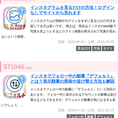
インスタグラムを見るだけの方法！ログイン
なしでサイトから見れます
インスタグラムの登録やログインをせずに見るだけの方法を
探してる方は多いです。 例えば、現在はインスタのweb版で
写真を見ようとするとログイン画面が表示されて写真が見れ
ないという状態...
更新：2026-06-09｜公開：2015-03-20
見るだけ
方法
サイト
571046
view
インスタでフォロー中の順番『デフォルト』
とは？表示順番の意味や並び替え方法も解説
インスタでフォロー中の順番に『デフォルト』という項目が
あります。 フォロー中に表示されるアカウントの順番は並び
替えなどもできますが、デフォルトの順番が気になる方も多
いでしょう。 ...
更新：2026-07-28｜公開：2017-03-15
フォロー中
順番
デフォルト