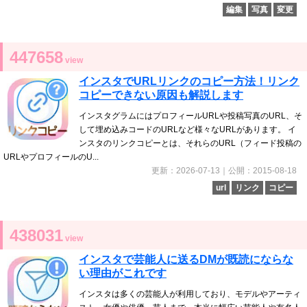
編集
写真
変更
447658
view
インスタでURLリンクのコピー方法！リンク
コピーできない原因も解説します
インスタグラムにはプロフィールURLや投稿写真のURL、そ
して埋め込みコードのURLなど様々なURLがあります。 イ
ンスタのリンクコピーとは、それらのURL（フィード投稿の
URLやプロフィールのU...
更新：2026-07-13｜公開：2015-08-18
url
リンク
コピー
438031
view
インスタで芸能人に送るDMが既読にならな
い理由がこれです
インスタは多くの芸能人が利用しており、モデルやアーティ