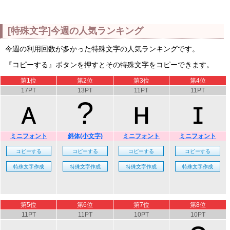
[特殊文字]今週の人気ランキング
今週の利用回数が多かった特殊文字の人気ランキングです。
『コピーする』ボタンを押すとその特殊文字をコピーできます。
第1位
第2位
第3位
第4位
17PT
13PT
11PT
11PT
ᴀ
?
ʜ
ɪ
ミニフォント
斜体(小文字)
ミニフォント
ミニフォント
第5位
第6位
第7位
第8位
11PT
11PT
10PT
10PT