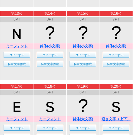
第13位
第14位
第15位
第16位
8PT
8PT
8PT
7PT
ɴ
?
?
?
ミニフォント
斜体(小文字)
斜体(小文字)
斜体(小文字)
第17位
第18位
第19位
第20位
6PT
6PT
6PT
6PT
ᴇ
s
?
s
ミニフォント
ミニフォント
斜体(大文字)
逆さ文字（上下）