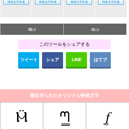
[前へ]
[次へ]
このツールをシェアする
ツイート
シェア
LINE
はてブ
最近作られたオリジナル特殊文字
Ⲙ̈
ᘉ̳
𝑓̥