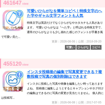
461647
view
可愛いひらがなを簡単コピペ！特殊文字のへ
た字やギャル文字フォントも人気
特殊文字は英語だけでなくひらがなやカタカナも人気があり
ます。 可愛いひらがなは『へた字』と呼ばれる特殊文字で、
通常のひらがなよりも少し崩れた感じのフォントが手書き風
で可愛い見た...
更新：2026-08-06｜公開：2018-09-20
可愛い
ひらがな
コピペ
455120
view
インスタ投稿後の編集で写真変更できる？複
数投稿で写真の個別削除はできます
インスタに投稿した写真や画像を編集したい時ってあります
よね。 投稿後に編集しようとするとキャプションやタグ付け
の編集はできるのに写真の変更が見当たりません。 個人的に
は投稿写...
更新：2026-06-08｜公開：2017-07-05