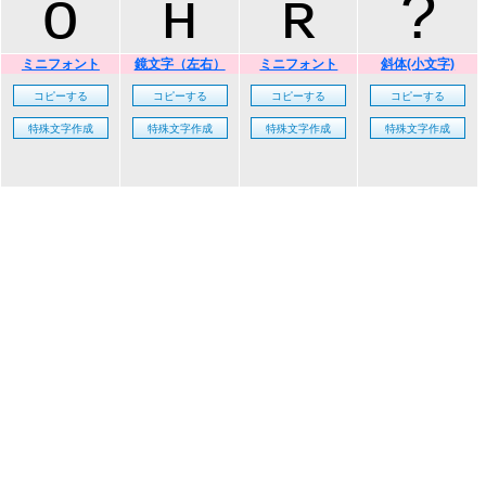
ᴏ
ʜ
ʀ
?
ミニフォント
鏡文字（左右）
ミニフォント
斜体(小文字)