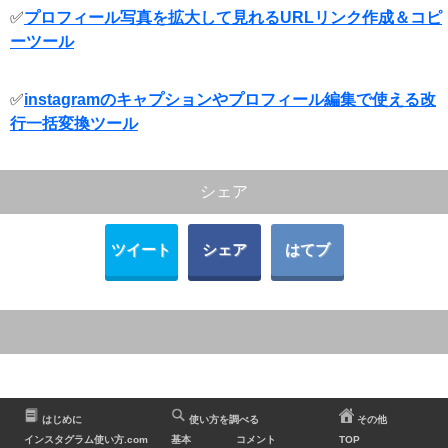
✅
プロフィール写真を拡大して見れるURLリンク作成＆コピ
ーツール
✅
instagramのキャプションやプロフィール編集で使える改
行一括変換ツール
シェア
ツイート
シェア
はてブ
はじめに
使い方を調べる
その他
インスタグラム使い方.com
基本
コメント
TOP