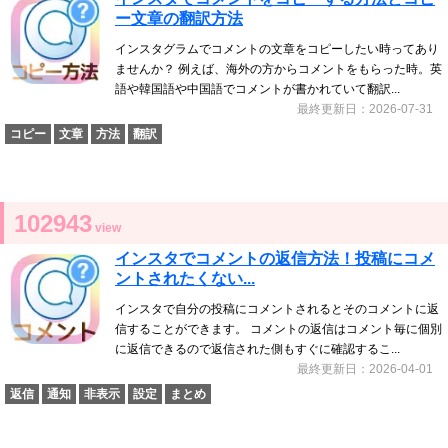
ー文章の翻訳方法
インスタグラムでコメントの文章をコピーしたい時ってあり
ませんか？ 例えば、海外の方からコメントをもらった時。英
語や韓国語や中国語でコメントが書かれていて翻訳...
最終更新日：2026-07-31
コピー
文章
方法
翻訳
102943
view
インスタでコメントの返信方法！投稿にコメ
ントされたくない...
インスタで自分の投稿にコメントされるとそのコメントに返
信することができます。 コメントの返信はコメント毎に個別
に返信できるので返信された側もすぐに確認するこ...
最終更新日：2026-04-01
返信
通知
非表示
設定
まとめ