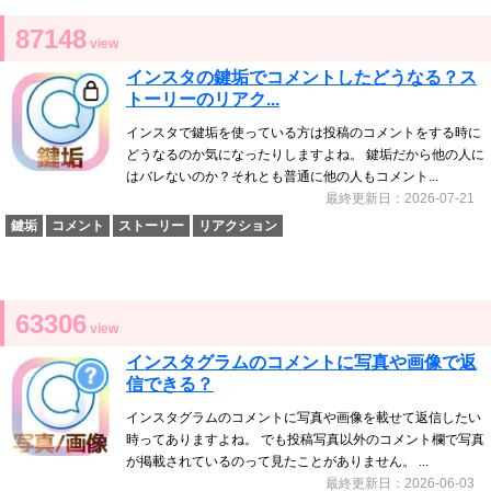
87148
view
インスタの鍵垢でコメントしたどうなる？ス
トーリーのリアク...
インスタで鍵垢を使っている方は投稿のコメントをする時に
どうなるのか気になったりしますよね。 鍵垢だから他の人に
はバレないのか？それとも普通に他の人もコメント...
最終更新日：2026-07-21
鍵垢
コメント
ストーリー
リアクション
63306
view
インスタグラムのコメントに写真や画像で返
信できる？
インスタグラムのコメントに写真や画像を載せて返信したい
時ってありますよね。 でも投稿写真以外のコメント欄で写真
が掲載されているのって見たことがありません。 ...
最終更新日：2026-06-03