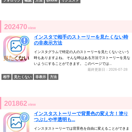
フォロリク
確認
方法
iphone
リクエスト
202470
view
インスタで相手のストーリーを見たくない時
の非表示方法
インスタグラムで特定の人のストーリーを見たくないという
時もありますよね。 そんな時はある方法でストーリーを見な
いようにすることができます。 このページでは...
最終更新日：2026-07-28
相手
見たくない
非表示
方法
201862
view
インスタストーリーで背景色の変え方！塗り
つぶしや半透明も...
インスタストーリーでは背景色を自由に変えることができま