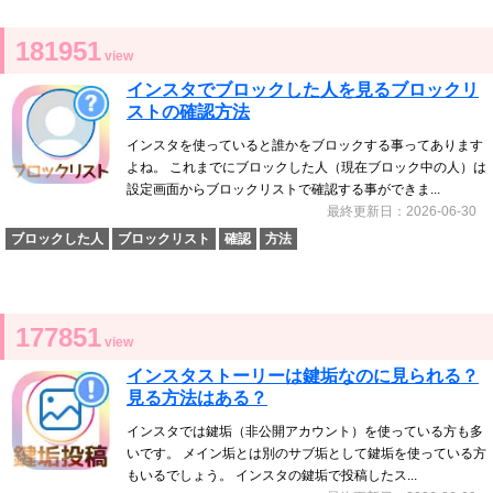
181951
view
インスタでブロックした人を見るブロックリ
ストの確認方法
インスタを使っていると誰かをブロックする事ってあります
よね。 これまでにブロックした人（現在ブロック中の人）は
設定画面からブロックリストで確認する事ができま...
最終更新日：2026-06-30
ブロックした人
ブロックリスト
確認
方法
177851
view
インスタストーリーは鍵垢なのに見られる？
見る方法はある？
インスタでは鍵垢（非公開アカウント）を使っている方も多
いです。 メイン垢とは別のサブ垢として鍵垢を使っている方
もいるでしょう。 インスタの鍵垢で投稿したス...