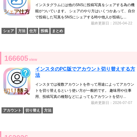
インスタグラムには他のSNSに投稿写真をシェアする為の機
能がついています。 シェアのやり方はいくつかあって、自分
で投稿した写真をSNSにシェアする時や他人が投稿し...
最終更新日：2026-04-22
シェア
方法
仕方
投稿
まとめ
166605
view
インスタのPC版でアカウント切り替えする方
法
インスタでは複数アカウントを作って用途によってアカウン
トを切り替えるという使い方が一般的です。 趣味用や仕事
用、投稿写真の種類などによってもアカウントを切り...
最終更新日：2026-07-07
アカウント
切り替え
方法