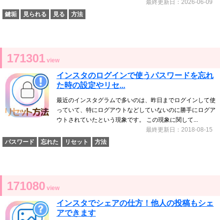
最終更新日：2026-06-09
鍵垢
見られる
見る
方法
171301
view
インスタのログインで使うパスワードを忘れ
た時の設定やリセ...
最近のインスタグラムで多いのは、昨日までログインして使
っていて、特にログアウトなどしていないのに勝手にログア
ウトされていたという現象です。 この現象に関して...
最終更新日：2018-08-15
パスワード
忘れた
リセット
方法
171080
view
インスタでシェアの仕方！他人の投稿もシェ
アできます