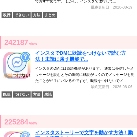
でおすすめです。 しかし、インスタで改行して...
最終更新日：2020-08-19
改行
できない
方法
まとめ
242187
view
インスタでDMに既読をつけないで読む方
法！未読に戻す機能で...
インスタのDMには既読機能があります。 通常は受信したメ
ッセージを読むとその瞬間に既読がつくのでメッセージを見
たことが相手にバレるのですが、既読をつけないでメ...
最終更新日：2026-08-06
既読
つけない
方法
未読
225284
view
インスタストーリーで文字を動かす方法！動