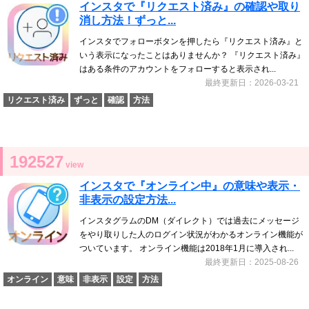
インスタで『リクエスト済み』の確認や取り
消し方法！ずっと...
インスタでフォローボタンを押したら『リクエスト済み』と
いう表示になったことはありませんか？ 『リクエスト済み』
はある条件のアカウントをフォローすると表示され...
最終更新日：2026-03-21
リクエスト済み
ずっと
確認
方法
192527
view
インスタで『オンライン中』の意味や表示・
非表示の設定方法...
インスタグラムのDM（ダイレクト）では過去にメッセージ
をやり取りした人のログイン状況がわかるオンライン機能が
ついています。 オンライン機能は2018年1月に導入され...
最終更新日：2025-08-26
オンライン
意味
非表示
設定
方法