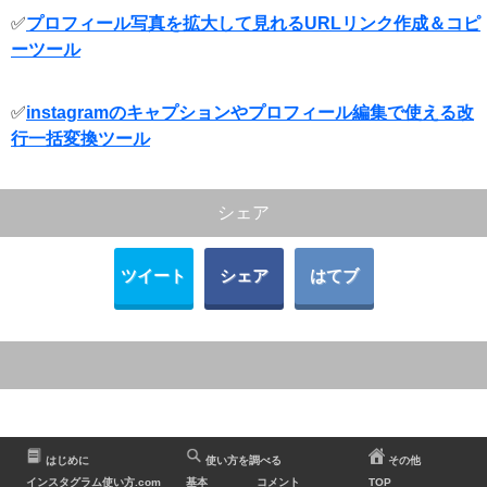
✅
プロフィール写真を拡大して見れるURLリンク作成＆コピ
ーツール
✅
instagramのキャプションやプロフィール編集で使える改
行一括変換ツール
シェア
ツイート
シェア
はてブ
はじめに
使い方を調べる
その他
インスタグラム使い方.com
基本
コメント
TOP