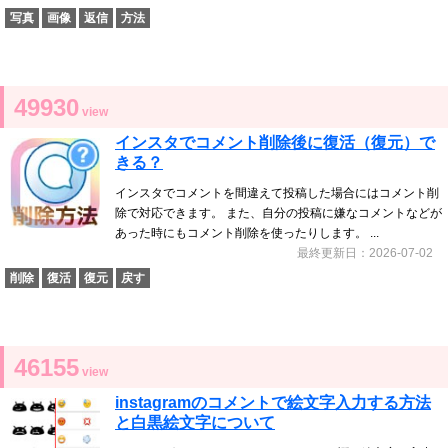
写真
画像
返信
方法
49930
view
インスタでコメント削除後に復活（復元）で
きる？
インスタでコメントを間違えて投稿した場合にはコメント削
除で対応できます。 また、自分の投稿に嫌なコメントなどが
あった時にもコメント削除を使ったりします。 ...
最終更新日：2026-07-02
削除
復活
復元
戻す
46155
view
instagramのコメントで絵文字入力する方法
と白黒絵文字について