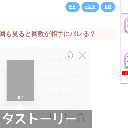
回数
バレる
足跡
回も見ると回数が相手にバレる？
フ