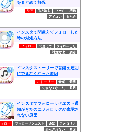
をまとめて解説
基本
吹き出し
マーク
意味
アイコン
まとめ
インスタで間違えてフォローした
時の対処方法
フォロー
間違えて
フォローした
対処方法
解除
インスタストーリーで音楽を透明
にできなくなった原因
ストーリー
音楽
透明
できなくなった
原因
インスタでフォローリクエスト通
知がきたのにフォロリクが表示さ
れない原因
フォロー
フォローリクエスト
通知
フォロリク
表示されない
原因