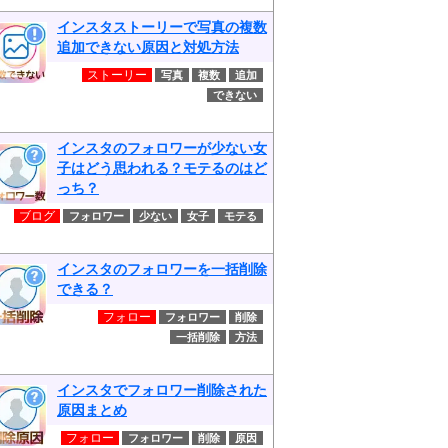
インスタストーリーで写真の複数
追加できない原因と対処方法
ストーリー
写真
複数
追加
できない
インスタのフォロワーが少ない女
子はどう思われる？モテるのはど
っち？
ブログ
フォロワー
少ない
女子
モテる
インスタのフォロワーを一括削除
できる？
フォロー
フォロワー
削除
一括削除
方法
インスタでフォロワー削除された
原因まとめ
フォロー
フォロワー
削除
原因