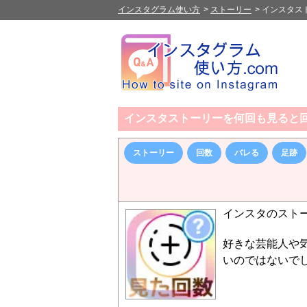
インスタグラム使い方
>
ストーリー
>
インスタス
インスタストーリーを何回も見ると
ストーリー
回数
バレる
足跡
インスタのスト
好きな芸能人や
いのではないで