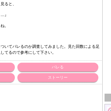
も見ると、
る…』
よね。
についてバレるのか調査してみました。見た回数による足
説してるので参考にして下さい。
バレる
ストーリー