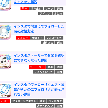
をまとめて解説
基本
吹き出し
マーク
意味
アイコン
まとめ
インスタで間違えてフォローした
時の対処方法
フォロー
間違えて
フォローした
対処方法
解除
インスタストーリーで音楽を透明
にできなくなった原因
ストーリー
音楽
透明
できなくなった
原因
インスタでフォローリクエスト通
知がきたのにフォロリクが表示さ
れない原因
フォロー
フォローリクエスト
通知
フォロリク
表示されない
原因