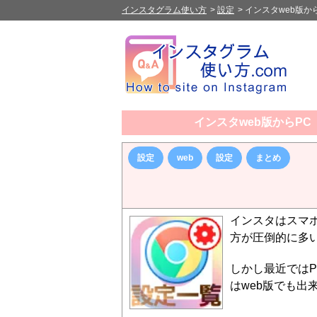
インスタグラム使い方
>
設定
>
インスタweb版
インスタweb版からP
設定
web
設定
まとめ
インスタはスマ
方が圧倒的に多
しかし最近ではP
はweb版でも出