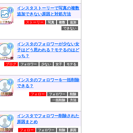
インスタストーリーで写真の複数
追加できない原因と対処方法
ストーリー
写真
複数
追加
できない
インスタのフォロワーが少ない女
子はどう思われる？モテるのはど
っち？
ブログ
フォロワー
少ない
女子
モテる
インスタのフォロワーを一括削除
できる？
フォロー
フォロワー
削除
一括削除
方法
インスタでフォロワー削除された
原因まとめ
フォロー
フォロワー
削除
原因