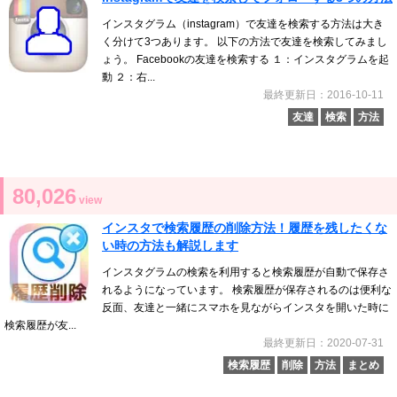
インスタグラム（instagram）で友達を検索する方法は大き
く分けて3つあります。 以下の方法で友達を検索してみまし
ょう。 Facebookの友達を検索する １：インスタグラムを起
動 ２：右...
最終更新日：2016-10-11
友達
検索
方法
80,026
view
インスタで検索履歴の削除方法！履歴を残したくな
い時の方法も解説します
インスタグラムの検索を利用すると検索履歴が自動で保存さ
れるようになっています。 検索履歴が保存されるのは便利な
反面、友達と一緒にスマホを見ながらインスタを開いた時に
検索履歴が友...
最終更新日：2020-07-31
検索履歴
削除
方法
まとめ