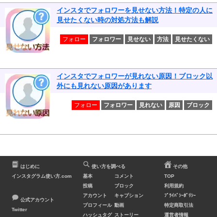
インスタでフォロワーを見せない方法！特定の人に
見せたくない時の対処方法も解説
フォロー
フォロワー
見せない
方法
見せたくない
インスタでフォロワーが見れない原因！ブロック以
外にも見れない原因があります
フォロー
フォロワー
見れない
原因
ブロック
はじめに
使い方を調べる
その他
インスタグラム使い方.com
基本
コメント
TOP
投稿
ブロック
利用規約
アカウント
キャプション
ﾌﾟﾗｲﾊﾞｼｰﾎﾟﾘｼｰ
公式アカウント
プロフィール
動画
特定商取引法
Twitter
ハッシュタグ
ストーリー
運営者情報