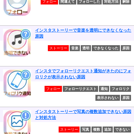
フォロー
間違えて
フォローした
対処方法
解除
インスタストーリーで音楽を透明にできなくなった
原因
ストーリー
音楽
透明
できなくなった
原因
インスタでフォローリクエスト通知がきたのにフォ
ロリクが表示されない原因
フォロー
フォローリクエスト
通知
フォロリク
表示されない
原因
インスタストーリーで写真の複数追加できない原因
と対処方法
ストーリー
写真
複数
追加
できない