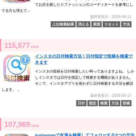
てお店を探したりファッションのコーディネートを参考にし
てる方も増えて...
最終更新日：2026-06-11
上位検索結果
消える
原因
リセット
方法
115,577
view
インスタの日付検索方法！日付指定で投稿を検索で
きます
インスタの投稿を日付検索したい時ってありますよね。 しか
しインスタでは日付を指定して検索する機能がありません。
そこで、インスタアプリを使わずに日付検索する方法を解説
します。 ...
最終更新日：2026-05-17
日付
指定
検索
方法
投稿
107,969
view
instagramで友達を検索してフォローする3つの方法