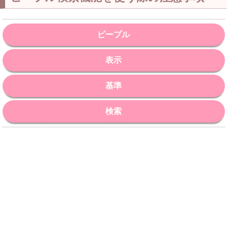
ピープル
表示
基準
検索