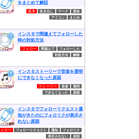
をまとめて解説
基本
吹き出し
マーク
意味
アイコン
まとめ
インスタで間違えてフォローした
時の対処方法
フォロー
間違えて
フォローした
対処方法
解除
インスタストーリーで音楽を透明
にできなくなった原因
ストーリー
音楽
透明
できなくなった
原因
インスタでフォローリクエスト通
知がきたのにフォロリクが表示さ
れない原因
フォロー
フォローリクエスト
通知
フォロリク
表示されない
原因