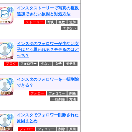
インスタストーリーで写真の複数
追加できない原因と対処方法
ストーリー
写真
複数
追加
できない
インスタのフォロワーが少ない女
子はどう思われる？モテるのはど
っち？
ブログ
フォロワー
少ない
女子
モテる
インスタのフォロワーを一括削除
できる？
フォロー
フォロワー
削除
一括削除
方法
インスタでフォロワー削除された
原因まとめ
フォロー
フォロワー
削除
原因