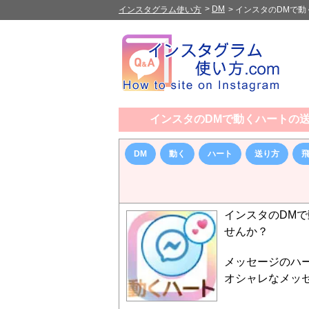
>
DM
インスタグラム使い方
>
インスタのDMで動
インスタのDMで動くハートの
DM
動く
ハート
送り方
インスタのDM
せんか？
メッセージのハ
オシャレなメッ