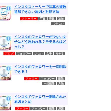
インスタストーリーで写真の複数
追加できない原因と対処方法
ストーリー
写真
複数
追加
できない
インスタのフォロワーが少ない女
子はどう思われる？モテるのはど
っち？
ブログ
フォロワー
少ない
女子
モテる
インスタのフォロワーを一括削除
できる？
フォロー
フォロワー
削除
一括削除
方法
インスタでフォロワー削除された
原因まとめ
フォロー
フォロワー
削除
原因