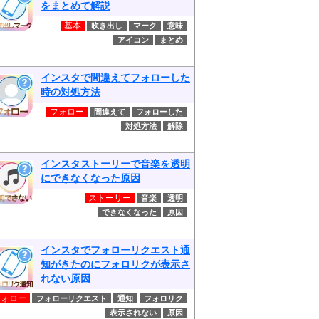
をまとめて解説
基本
吹き出し
マーク
意味
アイコン
まとめ
インスタで間違えてフォローした
時の対処方法
フォロー
間違えて
フォローした
対処方法
解除
インスタストーリーで音楽を透明
にできなくなった原因
ストーリー
音楽
透明
できなくなった
原因
インスタでフォローリクエスト通
知がきたのにフォロリクが表示さ
れない原因
フォロー
フォローリクエスト
通知
フォロリク
表示されない
原因