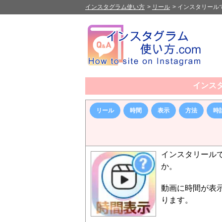
インスタグラム使い方
>
リール
>
インスタリール
インス
リール
時間
表示
方法
時
インスタリール
か。
動画に時間が表
ります。