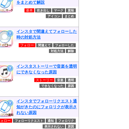
をまとめて解説
基本
吹き出し
マーク
意味
アイコン
まとめ
インスタで間違えてフォローした
時の対処方法
フォロー
間違えて
フォローした
対処方法
解除
インスタストーリーで音楽を透明
にできなくなった原因
ストーリー
音楽
透明
できなくなった
原因
インスタでフォローリクエスト通
知がきたのにフォロリクが表示さ
れない原因
フォロー
フォローリクエスト
通知
フォロリク
表示されない
原因