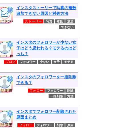
インスタストーリーで写真の複数
追加できない原因と対処方法
ストーリー
写真
複数
追加
できない
インスタのフォロワーが少ない女
子はどう思われる？モテるのはど
っち？
ブログ
フォロワー
少ない
女子
モテる
インスタのフォロワーを一括削除
できる？
フォロー
フォロワー
削除
一括削除
方法
インスタでフォロワー削除された
原因まとめ
フォロー
フォロワー
削除
原因