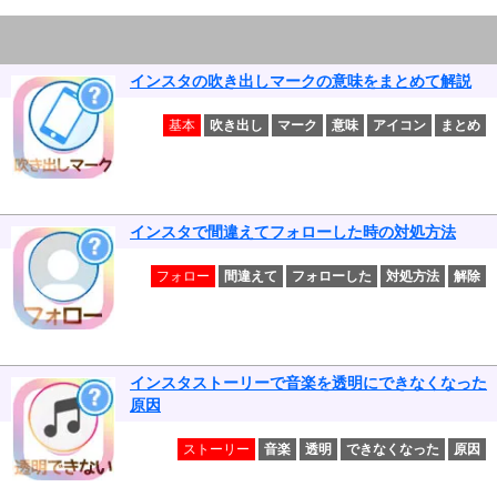
インスタの吹き出しマークの意味をまとめて解説
基本
吹き出し
マーク
意味
アイコン
まとめ
インスタで間違えてフォローした時の対処方法
フォロー
間違えて
フォローした
対処方法
解除
インスタストーリーで音楽を透明にできなくなった
原因
ストーリー
音楽
透明
できなくなった
原因