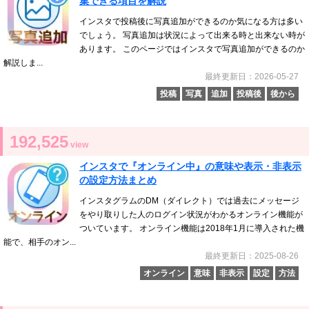
集できる項目を解説
インスタで投稿後に写真追加ができるのか気になる方は多い
でしょう。 写真追加は状況によって出来る時と出来ない時が
あります。 このページではインスタで写真追加ができるのか
解説しま...
最終更新日：2026-05-27
投稿
写真
追加
投稿後
後から
192,525
view
インスタで『オンライン中』の意味や表示・非表示
の設定方法まとめ
インスタグラムのDM（ダイレクト）では過去にメッセージ
をやり取りした人のログイン状況がわかるオンライン機能が
ついています。 オンライン機能は2018年1月に導入された機
能で、相手のオン...
最終更新日：2025-08-26
オンライン
意味
非表示
設定
方法