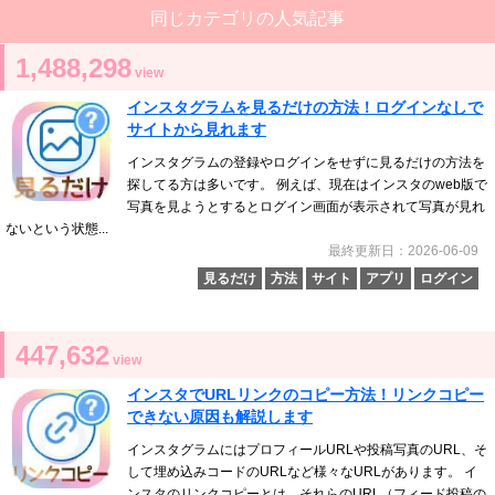
同じカテゴリの人気記事
1,488,298
view
インスタグラムを見るだけの方法！ログインなしで
サイトから見れます
インスタグラムの登録やログインをせずに見るだけの方法を
探してる方は多いです。 例えば、現在はインスタのweb版で
写真を見ようとするとログイン画面が表示されて写真が見れ
ないという状態...
最終更新日：2026-06-09
見るだけ
方法
サイト
アプリ
ログイン
447,632
view
インスタでURLリンクのコピー方法！リンクコピー
できない原因も解説します
インスタグラムにはプロフィールURLや投稿写真のURL、そ
して埋め込みコードのURLなど様々なURLがあります。 イ
ンスタのリンクコピーとは、それらのURL（フィード投稿の