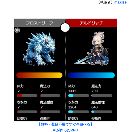
【執筆者】
makise
【無料・登録不要ですぐ今遊べる】
AIが作ったRPG