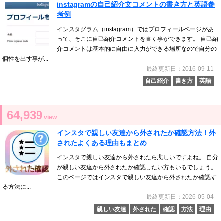
instagramの自己紹介文コメントの書き方と英語参
考例
インスタグラム（instagram）ではプロフィールページがあ
って、そこに自己紹介コメントを書く事ができます。 自己紹
介コメントは基本的に自由に入力ができる場所なので自分の
個性を出す事が...
最終更新日：2016-09-11
自己紹介
書き方
英語
64,939
view
インスタで親しい友達から外されたか確認方法！外
されたよくある理由もまとめ
インスタで親しい友達から外されたら悲しいですよね。 自分
が親しい友達から外されたか確認したい方もいるでしょう。
このページではインスタで親しい友達から外されたか確認す
る方法に...
最終更新日：2026-05-04
親しい友達
外された
確認
方法
理由