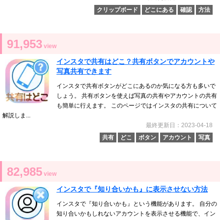
クリップボード
どこにある
確認
方法
91,953
view
インスタで共有はどこ？共有ボタンでアカウントや
写真共有できます
インスタで共有ボタンがどこにあるのか気になる方も多いで
しょう。 共有ボタンを使えば写真の共有やアカウントの共有
も簡単に行えます。 このページではインスタの共有について
解説しま...
最終更新日：2023-04-18
共有
どこ
ボタン
アカウント
写真
82,985
view
インスタで『知り合いかも』に表示させない方法
インスタで『知り合いかも』という機能があります。 自分の
知り合いかもしれないアカウントを表示させる機能で、イン