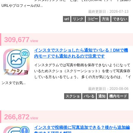
URLやプロフィールのU...
最終更新日：2026-07-13
url
リンク
コピー
方法
できない
309,677
view
インスタでスクショしたら通知でバレる！DMで機
内モードでも通知されるので注意です
インスタグラムでは写真や動画を保存できないようになって
いるためスクショ（スクリーンショット）を使って写真保存
している方もいるでしょう。 多くの方が気になるのは、『イ
ンスタでお気...
最終更新日：2020-08-06
スクショ
バレる
通知
機内モード
266,872
view
インスタで投稿後に写真追加できる？後から追加編