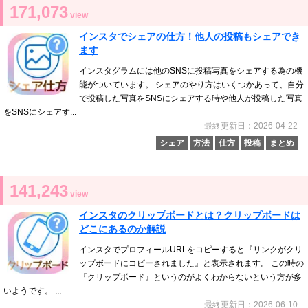
171,073
view
インスタでシェアの仕方！他人の投稿もシェアでき
ます
インスタグラムには他のSNSに投稿写真をシェアする為の機
能がついています。 シェアのやり方はいくつかあって、自分
で投稿した写真をSNSにシェアする時や他人が投稿した写真
をSNSにシェアす...
最終更新日：2026-04-22
シェア
方法
仕方
投稿
まとめ
141,243
view
インスタのクリップボードとは？クリップボードは
どこにあるのか解説
インスタでプロフィールURLをコピーすると『リンクがクリ
ップボードにコピーされました』と表示されます。 この時の
『クリップボード』というのがよくわからないという方が多
いようです。 ...
最終更新日：2026-06-10