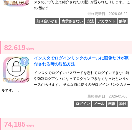
スタのアプリ上で紹介されたり通知が送られたりします。 こ
の機能で...
最終更新日：2026-06-22
知り合いかも
表示させない
方法
アカウント
解除
82,619
view
インスタでログインリンクのメールに画像だけが添
付される時の対処方法
インスタでログインパスワードを忘れてログインできない時
や強制ログアウトになってログインできなくなったというケ
ースがあります。 そんな時に使うのがログインリンクのメー
ルです。 ...
最終更新日：2026-05-08
ログイン
メール
画像
添付
74,185
view