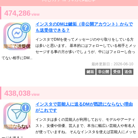
474,286
view
インスタのDMは鍵垢（非公開アカウント）からで
も送受信できる？
インスタでDMを使ってメッセージのやり取りをしている方
は多いと思います。 基本的にはフォローしている相手とメッ
セージする事の方が多いでしょうが、中にはフォローし合っ
てない相手にDM...
最終更新日：2026-06-10
鍵垢
非公開
受信
送信
438,038
view
インスタで芸能人に送るDMが既読にならない理由
がこれです
インスタは多くの芸能人が利用しており、モデルやアーティ
スト、女優や俳優、芸人まで、本当に幅広い芸能人や有名人
が使っていますね。 そんなインスタを使えば芸能人にメッセ
ージを送るこ...