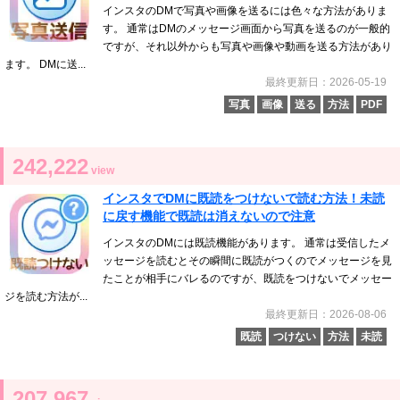
インスタのDMで写真や画像を送るには色々な方法がありま
す。 通常はDMのメッセージ画面から写真を送るのが一般的
ですが、それ以外からも写真や画像や動画を送る方法があり
ます。 DMに送...
最終更新日：2026-05-19
写真
画像
送る
方法
PDF
242,222
view
インスタでDMに既読をつけないで読む方法！未読
に戻す機能で既読は消えないので注意
インスタのDMには既読機能があります。 通常は受信したメ
ッセージを読むとその瞬間に既読がつくのでメッセージを見
たことが相手にバレるのですが、既読をつけないでメッセー
ジを読む方法が...
最終更新日：2026-08-06
既読
つけない
方法
未読
207,967