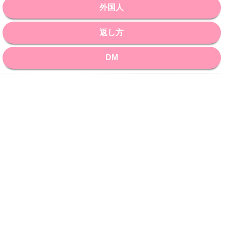
外国人
返し方
DM