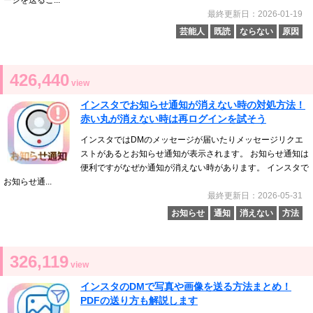
最終更新日：2026-01-19
芸能人
既読
ならない
原因
426,440
view
インスタでお知らせ通知が消えない時の対処方法！
赤い丸が消えない時は再ログインを試そう
インスタではDMのメッセージが届いたりメッセージリクエ
ストがあるとお知らせ通知が表示されます。 お知らせ通知は
便利ですがなぜか通知が消えない時があります。 インスタで
お知らせ通...
最終更新日：2026-05-31
お知らせ
通知
消えない
方法
326,119
view
インスタのDMで写真や画像を送る方法まとめ！
PDFの送り方も解説します