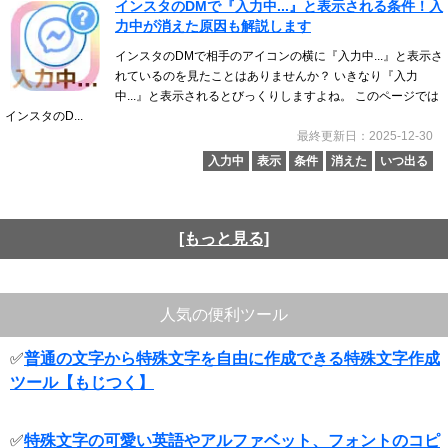
インスタのDMで『入力中...』と表示される条件！入
力中が消えた原因も解説します
インスタのDMで相手のアイコンの横に『入力中...』と表示さ
れているのを見たことはありませんか？ いきなり『入力
中...』と表示されるとびっくりしますよね。 このページでは
インスタのD...
最終更新日：2025-12-30
入力中
表示
条件
消えた
いつ出る
[もっと見る]
人気の便利ツール
✅
普通の文字から特殊文字を自由に作成できる特殊文字作成
ツール【もじつく】
✅
特殊文字の可愛い英語やアルファベット、フォントのコピ