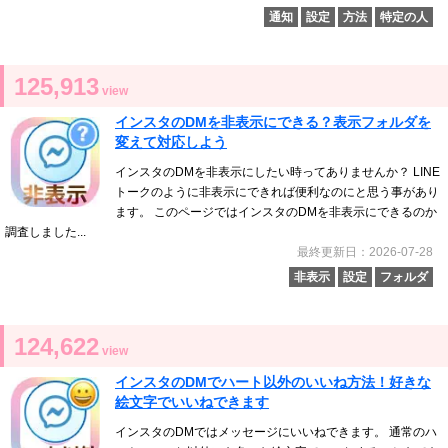
通知
設定
方法
特定の人
125,913
view
インスタのDMを非表示にできる？表示フォルダを
変えて対応しよう
インスタのDMを非表示にしたい時ってありませんか？ LINE
トークのように非表示にできれば便利なのにと思う事があり
ます。 このページではインスタのDMを非表示にできるのか
調査しました...
最終更新日：2026-07-28
非表示
設定
フォルダ
124,622
view
インスタのDMでハート以外のいいね方法！好きな
絵文字でいいねできます
インスタのDMではメッセージにいいねできます。 通常のハ