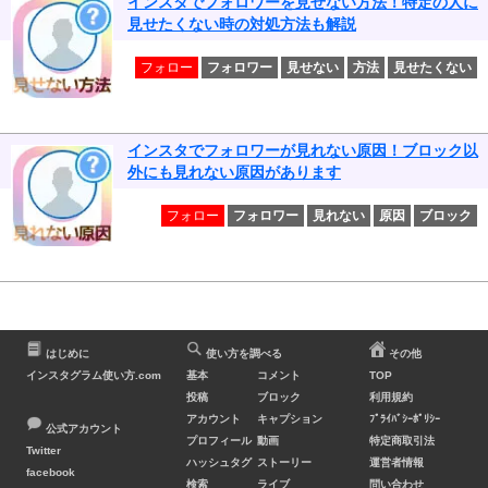
インスタでフォロワーを見せない方法！特定の人に
見せたくない時の対処方法も解説
フォロー
フォロワー
見せない
方法
見せたくない
インスタでフォロワーが見れない原因！ブロック以
外にも見れない原因があります
フォロー
フォロワー
見れない
原因
ブロック
はじめに
使い方を調べる
その他
インスタグラム使い方.com
基本
コメント
TOP
投稿
ブロック
利用規約
アカウント
キャプション
ﾌﾟﾗｲﾊﾞｼｰﾎﾟﾘｼｰ
公式アカウント
プロフィール
動画
特定商取引法
Twitter
ハッシュタグ
ストーリー
運営者情報
facebook
検索
ライブ
問い合わせ