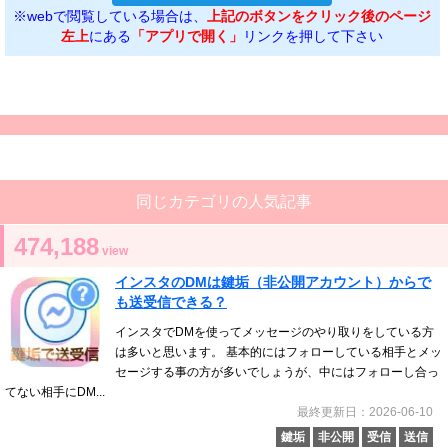
※webで閲覧している場合は、
上記のボタンをクリック後のページ
左上
にある
「アプリで開く」
リンクを押して下さい
同じカテゴリの人気記事
474,188
view
インスタのDMは鍵垢（非公開アカウント）からで
も送受信できる？
インスタでDMを使ってメッセージのやり取りをしている方
は多いと思います。 基本的にはフォローしている相手とメッ
セージする事の方が多いでしょうが、中にはフォローし合っ
てない相手にDM...
最終更新日：2026-06-10
鍵垢
非公開
受信
送信