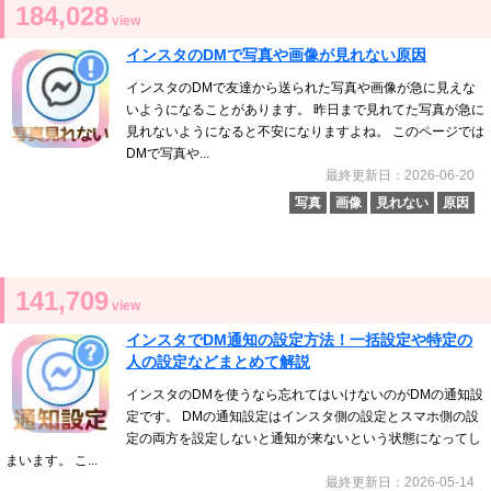
184,028
view
インスタのDMで写真や画像が見れない原因
インスタのDMで友達から送られた写真や画像が急に見えな
いようになることがあります。 昨日まで見れてた写真が急に
見れないようになると不安になりますよね。 このページでは
DMで写真や...
最終更新日：2026-06-20
写真
画像
見れない
原因
141,709
view
インスタでDM通知の設定方法！一括設定や特定の
人の設定などまとめて解説
インスタのDMを使うなら忘れてはいけないのがDMの通知設
定です。 DMの通知設定はインスタ側の設定とスマホ側の設
定の両方を設定しないと通知が来ないという状態になってし
まいます。 こ...
最終更新日：2026-05-14