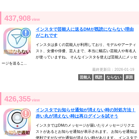
437,908
view
インスタで芸能人に送るDMが既読にならない理由
がこれです
インスタは多くの芸能人が利用しており、モデルやアーティ
スト、女優や俳優、芸人まで、本当に幅広い芸能人や有名人
が使っていますね。 そんなインスタを使えば芸能人にメッセ
ージを送るこ...
最終更新日：2026-01-19
芸能人
既読
ならない
原因
426,355
view
インスタでお知らせ通知が消えない時の対処方法！
赤い丸が消えない時は再ログインを試そう
インスタではDMのメッセージが届いたりメッセージリクエ
ストがあるとお知らせ通知が表示されます。 お知らせ通知は
便利ですがなぜか通知が消えない時があります。 インスタで