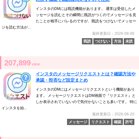
インスタのDMには既読機能があります。 通常は受信したメ
ッセージを読むとその瞬間に既読がつくのでメッセージを見
たことが相手にバレるのですが、既読をつけないでメッセー
ジを読む方法が...
最終更新日：2026-08-06
既読
つけない
方法
未読
207,899
view
インスタのメッセージリクエストとは？確認方法や
承認・拒否など設定まとめ
インスタのDMにはメッセージリクエストという機能があり
ます。 メッセージリクエストはDM画面で『リクエスト』と
しか表示されていないので気付かないことも多いです。 特に
インスタを始...
最終更新日：2026-06-20
メッセージ
リクエスト
確認
許可