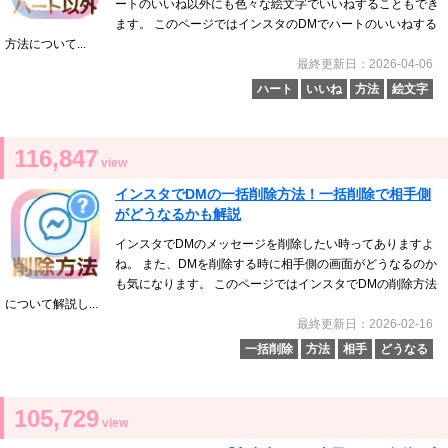
ートのいいね以外にも色々な絵文字でいいねすることもでき
ます。 このページではインスタのDMでハートのいいねする
方法について...
最終更新日：2026-04-06
ハート
いいね
方法
絵文字
116,847
view
インスタでDMの一括削除方法！一括削除で相手側
がどうなるかも解説
インスタでDMのメッセージを削除したい時ってありますよ
ね。 また、DMを削除する時に相手側の画面がどうなるのか
も気になります。 このページではインスタでDMの削除方法
について解説し...
最終更新日：2026-02-16
一括削除
方法
相手
どうなる
105,729
view