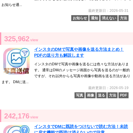
お知らせ通...
最終更新日：2026-05-31
お知らせ
通知
消えない
方法
325,962
view
インスタのDMで写真や画像を送る方法まとめ！
PDFの送り方も解説します
インスタのDMで写真や画像を送るには色々な方法がありま
す。 通常はDMのメッセージ画面から写真を送るのが一般的
ですが、それ以外からも写真や画像や動画を送る方法があり
ます。 DMに送...
最終更新日：2026-05-19
写真
画像
送る
方法
PDF
242,176
view
インスタでDMに既読をつけないで読む方法！未読
に戻す機能で既読は消えないので注意