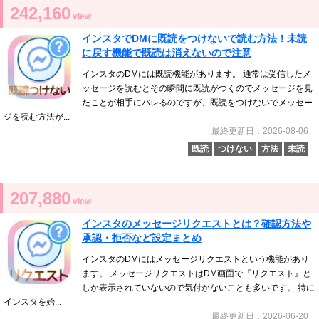
242,160
view
インスタでDMに既読をつけないで読む方法！未読
に戻す機能で既読は消えないので注意
インスタのDMには既読機能があります。 通常は受信したメ
ッセージを読むとその瞬間に既読がつくのでメッセージを見
たことが相手にバレるのですが、既読をつけないでメッセー
ジを読む方法が...
最終更新日：2026-08-06
既読
つけない
方法
未読
207,880
view
インスタのメッセージリクエストとは？確認方法や
承認・拒否など設定まとめ
インスタのDMにはメッセージリクエストという機能があり
ます。 メッセージリクエストはDM画面で『リクエスト』と
しか表示されていないので気付かないことも多いです。 特に
インスタを始...
最終更新日：2026-06-20