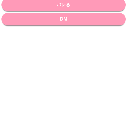
バレる
DM