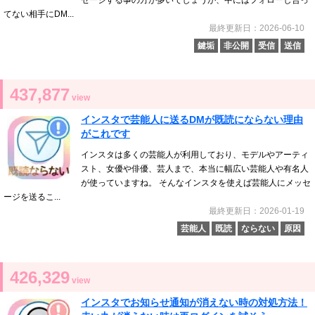
てない相手にDM...
最終更新日：2026-06-10
鍵垢
非公開
受信
送信
437,877
view
インスタで芸能人に送るDMが既読にならない理由
がこれです
インスタは多くの芸能人が利用しており、モデルやアーティ
スト、女優や俳優、芸人まで、本当に幅広い芸能人や有名人
が使っていますね。 そんなインスタを使えば芸能人にメッセ
ージを送るこ...
最終更新日：2026-01-19
芸能人
既読
ならない
原因
426,329
view
インスタでお知らせ通知が消えない時の対処方法！