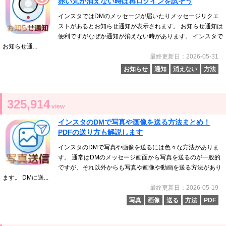
赤い丸が消えない時は再ログインを試そう
インスタではDMのメッセージが届いたりメッセージリクエ
ストがあるとお知らせ通知が表示されます。 お知らせ通知は
便利ですがなぜか通知が消えない時があります。 インスタで
お知らせ通...
最終更新日：2026-05-31
お知らせ
通知
消えない
方法
325,914
view
インスタのDMで写真や画像を送る方法まとめ！
PDFの送り方も解説します
インスタのDMで写真や画像を送るには色々な方法がありま
す。 通常はDMのメッセージ画面から写真を送るのが一般的
ですが、それ以外からも写真や画像や動画を送る方法があり
ます。 DMに送...
最終更新日：2026-05-19
写真
画像
送る
方法
PDF