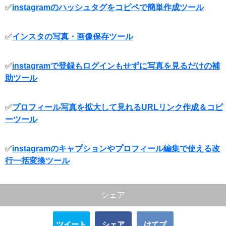
✅
instagramのハッシュタグをコピペで簡単作成ツール
✅
インスタの写真・画像保存ツール
✅
instagramで登録もログインもせずに写真を見るだけの補
助ツール
✅
プロフィール写真を拡大して見れるURLリンク作成＆コピ
ーツール
✅
instagramのキャプションやプロフィール編集で使える改
行一括変換ツール
シェア
ツイート
シェア
はてブ