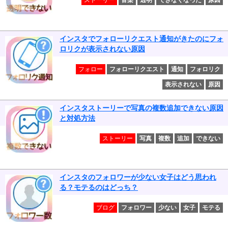
ストーリー
音楽
透明
できなくなった
原因
インスタでフォローリクエスト通知がきたのにフォ
ロリクが表示されない原因
フォロー
フォローリクエスト
通知
フォロリク
表示されない
原因
インスタストーリーで写真の複数追加できない原因
と対処方法
ストーリー
写真
複数
追加
できない
インスタのフォロワーが少ない女子はどう思われ
る？モテるのはどっち？
ブログ
フォロワー
少ない
女子
モテる