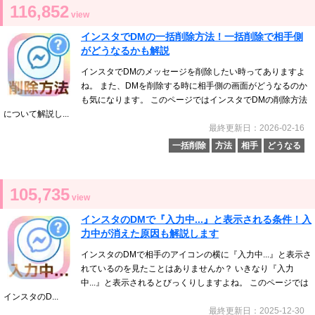
116,852
view
インスタでDMの一括削除方法！一括削除で相手側
がどうなるかも解説
インスタでDMのメッセージを削除したい時ってありますよ
ね。 また、DMを削除する時に相手側の画面がどうなるのか
も気になります。 このページではインスタでDMの削除方法
について解説し...
最終更新日：2026-02-16
一括削除
方法
相手
どうなる
105,735
view
インスタのDMで『入力中...』と表示される条件！入
力中が消えた原因も解説します
インスタのDMで相手のアイコンの横に『入力中...』と表示さ
れているのを見たことはありませんか？ いきなり『入力
中...』と表示されるとびっくりしますよね。 このページでは
インスタのD...
最終更新日：2025-12-30