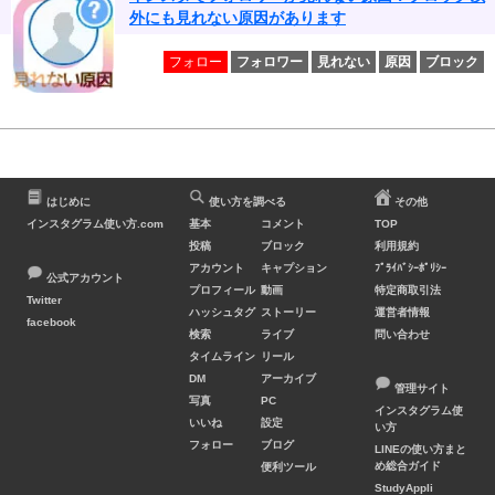
外にも見れない原因があります
フォロー
フォロワー
見れない
原因
ブロック
はじめに
使い方を調べる
その他
インスタグラム使い方.com
基本
コメント
TOP
投稿
ブロック
利用規約
アカウント
キャプション
ﾌﾟﾗｲﾊﾞｼｰﾎﾟﾘｼｰ
公式アカウント
プロフィール
動画
特定商取引法
Twitter
ハッシュタグ
ストーリー
運営者情報
facebook
検索
ライブ
問い合わせ
タイムライン
リール
DM
アーカイブ
管理サイト
写真
PC
インスタグラム使
いいね
設定
い方
フォロー
ブログ
LINEの使い方まと
め総合ガイド
便利ツール
StudyAppli