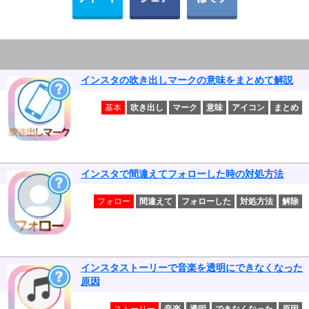
インスタの吹き出しマークの意味をまとめて解説
基本
吹き出し
マーク
意味
アイコン
まとめ
インスタで間違えてフォローした時の対処方法
フォロー
間違えて
フォローした
対処方法
解除
インスタストーリーで音楽を透明にできなくなった
原因