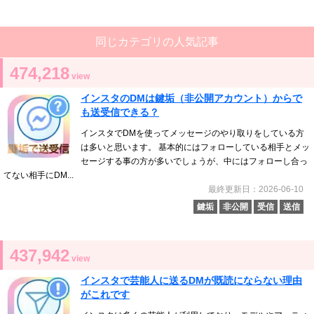
同じカテゴリの人気記事
474,218
view
インスタのDMは鍵垢（非公開アカウント）からで
も送受信できる？
インスタでDMを使ってメッセージのやり取りをしている方
は多いと思います。 基本的にはフォローしている相手とメッ
セージする事の方が多いでしょうが、中にはフォローし合っ
てない相手にDM...
最終更新日：2026-06-10
鍵垢
非公開
受信
送信
437,942
view
インスタで芸能人に送るDMが既読にならない理由
がこれです