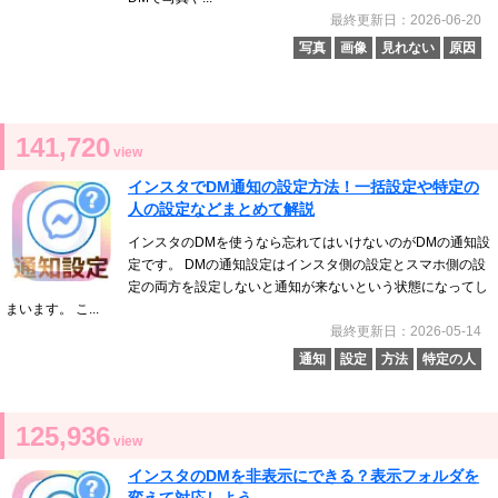
最終更新日：2026-06-20
写真
画像
見れない
原因
141,720
view
インスタでDM通知の設定方法！一括設定や特定の
人の設定などまとめて解説
インスタのDMを使うなら忘れてはいけないのがDMの通知設
定です。 DMの通知設定はインスタ側の設定とスマホ側の設
定の両方を設定しないと通知が来ないという状態になってし
まいます。 こ...
最終更新日：2026-05-14
通知
設定
方法
特定の人
125,936
view
インスタのDMを非表示にできる？表示フォルダを