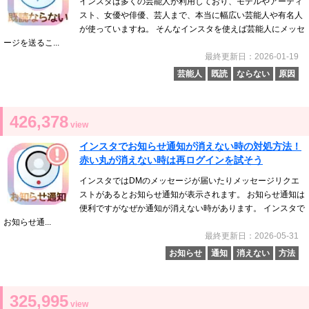
インスタは多くの芸能人が利用しており、モデルやアーティ
スト、女優や俳優、芸人まで、本当に幅広い芸能人や有名人
が使っていますね。 そんなインスタを使えば芸能人にメッセ
ージを送るこ...
最終更新日：2026-01-19
芸能人
既読
ならない
原因
426,378
view
インスタでお知らせ通知が消えない時の対処方法！
赤い丸が消えない時は再ログインを試そう
インスタではDMのメッセージが届いたりメッセージリクエ
ストがあるとお知らせ通知が表示されます。 お知らせ通知は
便利ですがなぜか通知が消えない時があります。 インスタで
お知らせ通...
最終更新日：2026-05-31
お知らせ
通知
消えない
方法
325,995
view