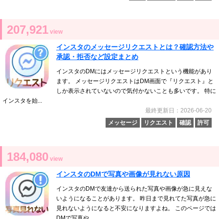
207,921
view
インスタのメッセージリクエストとは？確認方法や
承認・拒否など設定まとめ
インスタのDMにはメッセージリクエストという機能があり
ます。 メッセージリクエストはDM画面で『リクエスト』と
しか表示されていないので気付かないことも多いです。 特に
インスタを始...
最終更新日：2026-06-20
メッセージ
リクエスト
確認
許可
184,080
view
インスタのDMで写真や画像が見れない原因
インスタのDMで友達から送られた写真や画像が急に見えな
いようになることがあります。 昨日まで見れてた写真が急に
見れないようになると不安になりますよね。 このページでは
DMで写真や...