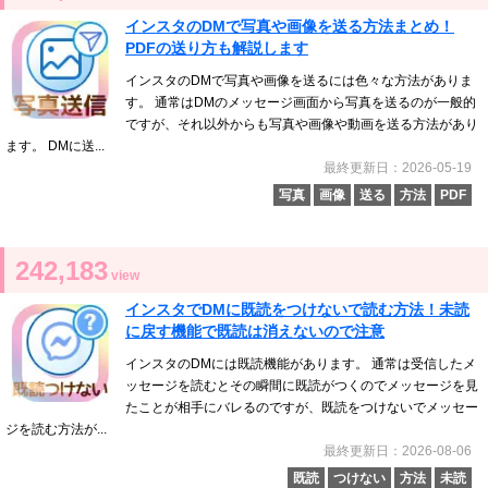
インスタのDMで写真や画像を送る方法まとめ！
PDFの送り方も解説します
インスタのDMで写真や画像を送るには色々な方法がありま
す。 通常はDMのメッセージ画面から写真を送るのが一般的
ですが、それ以外からも写真や画像や動画を送る方法があり
ます。 DMに送...
最終更新日：2026-05-19
写真
画像
送る
方法
PDF
242,183
view
インスタでDMに既読をつけないで読む方法！未読
に戻す機能で既読は消えないので注意
インスタのDMには既読機能があります。 通常は受信したメ
ッセージを読むとその瞬間に既読がつくのでメッセージを見
たことが相手にバレるのですが、既読をつけないでメッセー
ジを読む方法が...
最終更新日：2026-08-06
既読
つけない
方法
未読