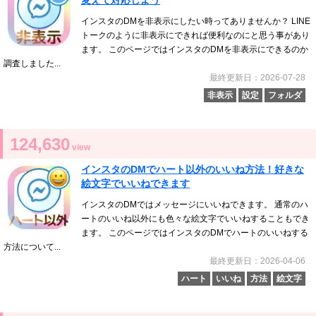
変えて対応しよう
インスタのDMを非表示にしたい時ってありませんか？ LINE
トークのように非表示にできれば便利なのにと思う事があり
ます。 このページではインスタのDMを非表示にできるのか
調査しました...
最終更新日：2026-07-28
非表示
設定
フォルダ
124,630
view
インスタのDMでハート以外のいいね方法！好きな
絵文字でいいねできます
インスタのDMではメッセージにいいねできます。 通常のハ
ートのいいね以外にも色々な絵文字でいいねすることもでき
ます。 このページではインスタのDMでハートのいいねする
方法について...
最終更新日：2026-04-06
ハート
いいね
方法
絵文字