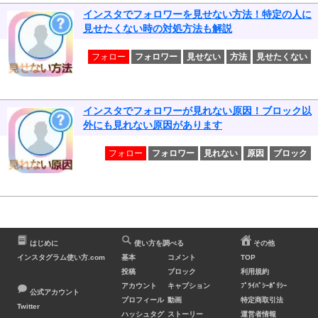
インスタでフォロワーを見せない方法！特定の人に
見せたくない時の対処方法も解説
フォロー
フォロワー
見せない
方法
見せたくない
インスタでフォロワーが見れない原因！ブロック以
外にも見れない原因があります
フォロー
フォロワー
見れない
原因
ブロック
はじめに
使い方を調べる
その他
インスタグラム使い方.com
基本
コメント
TOP
投稿
ブロック
利用規約
アカウント
キャプション
ﾌﾟﾗｲﾊﾞｼｰﾎﾟﾘｼｰ
公式アカウント
プロフィール
動画
特定商取引法
Twitter
ハッシュタグ
ストーリー
運営者情報