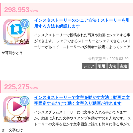
298,953
view
インスタストーリーのシェア方法！ストーリーを引
用する方法も解説します
インスタストーリーで投稿された写真や動画はシェアする事
ができます。 シェアできるストーリーとシェアできないスト
ーリーがあって、ストーリーの投稿者の設定によってシェア
が可能かどう...
最終更新日：2026-03-20
シェア
引用
方法
友達
225,275
view
インスタストーリーで文字を動かす方法！動画に文
字固定するだけで動く文字入り動画が作れます
インスタグラムストーリーには文字を入れる事ができます
が、動画に入れた文字やスタンプを動かすのも人気です。 ス
トーリーの文字を動かす文字固定は誰でも簡単に作る事がで
き、文字だけ...