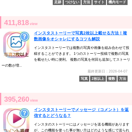
足跡
つけない
方法
サイト
機内モード
411,818
view
インスタストーリーで写真2枚以上載せる方法！複
数画像をオシャレにするコツも解説
インスタストーリーでは複数の写真や画像を組み合わせて投
稿することができます。 1つのストーリー投稿で複数の写真
を載せたい時に便利。 複数の写真を何回も追加してストーリ
ーの数が増...
最終更新日：2026-04-07
写真
2枚以上
複数
方法
395,260
view
インスタストーリーでメッセージ（コメント）を返
信するとどうなる？
インスタのストーリーにはメッセージを送る機能があります
が、この機能を使った事が無い方はどのような感じで送られ