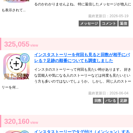
るのかわかりませんよね。 特に返信したメッセージが他人に
も表示されて...
最終更新日：2026-05-19
メッセージ
コメント
返信
325,055
view
インスタストーリーを何回も見ると回数が相手にバ
レる？足跡の順番についても調査しました
インスタのストーリーって何回も見たい時があります。 好き
な芸能人や気になる人のストーリーなどは何度も見たいとい
う方も多いのではないでしょうか。 しかし、同じ人のストー
リーを何...
最終更新日：2026-06-04
回数
バレる
足跡
320,160
view
インスタストーリーでタグ付け（メンション）する