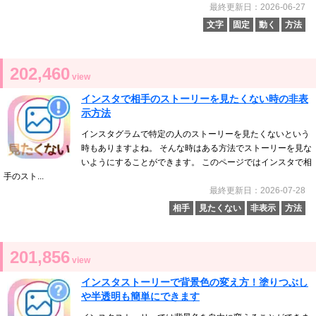
最終更新日：2026-06-27
文字
固定
動く
方法
202,460
view
インスタで相手のストーリーを見たくない時の非表
示方法
インスタグラムで特定の人のストーリーを見たくないという
時もありますよね。 そんな時はある方法でストーリーを見な
いようにすることができます。 このページではインスタで相
手のスト...
最終更新日：2026-07-28
相手
見たくない
非表示
方法
201,856
view
インスタストーリーで背景色の変え方！塗りつぶし
や半透明も簡単にできます