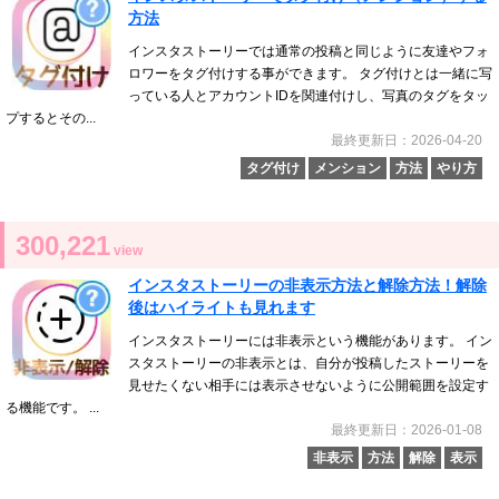
方法
インスタストーリーでは通常の投稿と同じように友達やフォ
ロワーをタグ付けする事ができます。 タグ付けとは一緒に写
っている人とアカウントIDを関連付けし、写真のタグをタッ
プするとその...
最終更新日：2026-04-20
タグ付け
メンション
方法
やり方
300,221
view
インスタストーリーの非表示方法と解除方法！解除
後はハイライトも見れます
インスタストーリーには非表示という機能があります。 イン
スタストーリーの非表示とは、自分が投稿したストーリーを
見せたくない相手には表示させないように公開範囲を設定す
る機能です。 ...
最終更新日：2026-01-08
非表示
方法
解除
表示