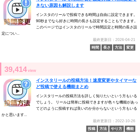
きない原因も解説します
インスタのリールで投稿できる時間は自由に設定できます。
90秒までなら好きに時間の長さも設定することもできます。
このページではインスタのリールで時間設定と時間の長さ設
定につい...
最終更新日：2026-04-21
時間
長さ
方法
変更
39,414
view
インスタリールの投稿方法！速度変更やタイマーな
ど投稿で使える機能まとめ
インスタリールの投稿方法を詳しく知りたいという方もいる
でしょう。 リールは簡単に投稿できますが色々な機能があっ
てどのように投稿すれば良いのか分からないという方もいる
かと思います...
最終更新日：2022-10-26
投稿
方法
やり方
機能