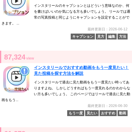
インスタリールのキャプションとはどういう意味なのか、何
を書けばいいのか気になる方も多いでしょう。 リールでは通
常の写真投稿と同じようにキャプションを設定することがで
きます。 ...
最終更新日：2026-06-12
キャプション
見方
編集
方法
87,324
view
インスタリールでおすすめ動画をもう一度見たい！
見た投稿を探す方法を解説
インスタリールで過去に見た動画をもう一度見たい時ってあ
りますよね。 しかしどうすればもう一度見れるのかわからな
い方も多いでしょう。 このページではリールで過去に見た動
画をもう...
最終更新日：2026-06-30
もう一度
見たい
おすすめ
動画