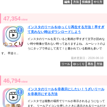
編集
方法
投稿後
やり方
47,354
view
インスタのリールをゆっくり再生する方法！早すぎ
て見れない時はダウンロードしよう
インスタのリールを見ていると動画が早すぎて文字が読めな
い時や映像が見れない時ってありますよね。 ルーレットのよ
うにタップで停止して見て！と書かれている動画も多いで
す。 早送り...
最終更新日：2026-06-10
リール
ゆっくり
再生
方法
46,794
view
インスタのリールを非表示にしたい！うざいリール
を非表示にする方法
インスタでは複数の場所でリールが表示されるようになって
ます。 リールアイコンを押したときに表示されるリールだけ