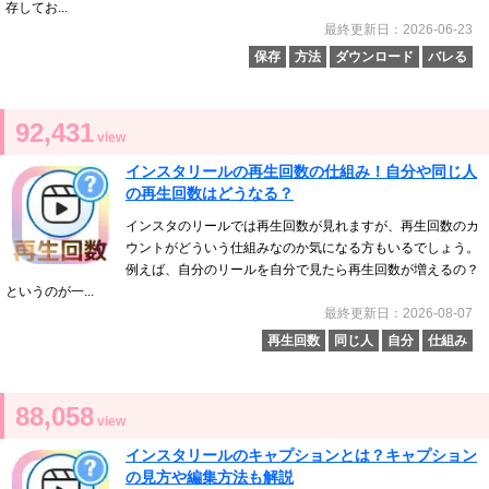
存してお...
最終更新日：2026-06-23
保存
方法
ダウンロード
バレる
92,431
view
インスタリールの再生回数の仕組み！自分や同じ人
の再生回数はどうなる？
インスタのリールでは再生回数が見れますが、再生回数のカ
ウントがどういう仕組みなのか気になる方もいるでしょう。
例えば、自分のリールを自分で見たら再生回数が増えるの？
というのが一...
最終更新日：2026-08-07
再生回数
同じ人
自分
仕組み
88,058
view
インスタリールのキャプションとは？キャプション
の見方や編集方法も解説