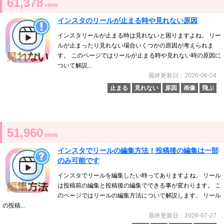
61,378
view
インスタのリールが止まる時や見れない原因
インスタリールが止まる時は見れないと困りますよね。 リー
ルが止まったり見れない場合いくつかの原因が考えられま
す。 このページではリールが止まる時や見れない時の原因に
ついて解説...
最終更新日：2026-06-04
止まる
見れない
原因
画像
飛ぶ
51,960
view
インスタでリールの編集方法！投稿後の編集は一部
のみ可能です
インスタでリールを編集したい時ってありますよね。 リール
は投稿前の編集と投稿後の編集でできる事が変わります。 こ
のページではリールの編集方法について解説します。 リール
の投稿...
最終更新日：2026-07-27