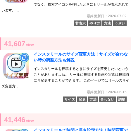
でなく、検索アイコンを押したときにもリールが表示されて
います。 ...
最終更新日：2026-07-02
非表示
やり方
方法
うざい
41,607
view
インスタリールのサイズ変更方法！サイズが合わな
い時の調整方法も解説
インスタリールを投稿するときにサイズを変更したいという
ことがありますよね。 リールに投稿する動画や写真は投稿時
に再変更することができます。 このページではリールのサイ
ズ変更方...
最終更新日：2026-06-15
サイズ
変更
方法
合わない
調整
41,446
view
インスタリールで時間と長さ設定方法！時間変更で