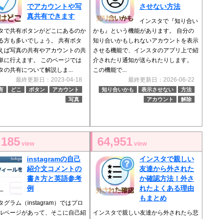
でアカウントや写
させない方法
真共有できます
インスタで『知り合い
タで共有ボタンがどこにあるのか
かも』という機能があります。 自分の
る方も多いでしょう。 共有ボタ
知り合いかもしれないアカウントを表示
えば写真の共有やアカウントの共
させる機能で、インスタのアプリ上で紹
単に行えます。 このページでは
介されたり通知が送られたりします。
タの共有について解説しま...
この機能で...
最終更新日：2023-04-18
最終更新日：2026-06-22
有
どこ
ボタン
アカウント
知り合いかも
表示させない
方法
写真
アカウント
解除
,185
64,951
view
view
instagramの自己
インスタで親しい
紹介文コメントの
友達から外された
書き方と英語参考
か確認方法！外さ
例
れたよくある理由
もまとめ
グラム（instagram）ではプロ
ルページがあって、そこに自己紹
インスタで親しい友達から外されたら悲