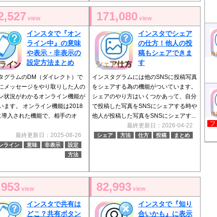
2,527
171,080
view
view
インスタで『オン
インスタでシェア
ライン中』の意味
の仕方！他人の投
や表示・非表示の
稿もシェアできま
設定方法まとめ
す
タグラムのDM（ダイレクト）で
インスタグラムには他のSNSに投稿写真
にメッセージをやり取りした人の
をシェアする為の機能がついています。
ン状況がわかるオンライン機能が
シェアのやり方はいくつかあって、自分
います。 オンライン機能は2018
で投稿した写真をSNSにシェアする時や
に導入された機能で、相手のオ
他人が投稿した写真をSNSにシェアす...
フ
最終更新日：2026-04-22
最終更新日：2025-08-26
シェア
方法
仕方
投稿
まとめ
ンライン
意味
非表示
設定
方法
,953
82,993
view
view
インスタで共有は
インスタで『知り
どこ？共有ボタン
合いかも』に表示