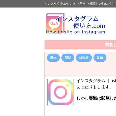
インスタグラム使い方
>
基本
>
閲覧した時に相手
閲覧
基本
閲覧
ばれる
足跡
インスタグラム（in
あったりもします。
しかし実際は閲覧し