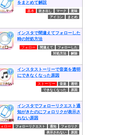
をまとめて解説
基本
吹き出し
マーク
意味
アイコン
まとめ
インスタで間違えてフォローした
時の対処方法
フォロー
間違えて
フォローした
対処方法
解除
インスタストーリーで音楽を透明
にできなくなった原因
ストーリー
音楽
透明
できなくなった
原因
インスタでフォローリクエスト通
知がきたのにフォロリクが表示さ
れない原因
フォロー
フォローリクエスト
通知
フォロリク
表示されない
原因