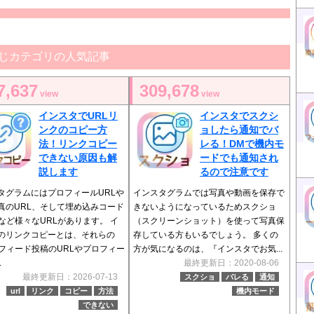
じカテゴリの人気記事
7,637
309,678
view
view
インスタでURLリ
インスタでスクシ
ンクのコピー方
ョしたら通知でバ
法！リンクコピー
レる！DMで機内モ
できない原因も解
ードでも通知され
説します
るので注意です
タグラムにはプロフィールURLや
インスタグラムでは写真や動画を保存で
真のURL、そして埋め込みコード
きないようになっているためスクショ
Lなど様々なURLがあります。 イ
（スクリーンショット）を使って写真保
のリンクコピーとは、それらの
存している方もいるでしょう。 多くの
（フィード投稿のURLやプロフィー
方が気になるのは、『インスタでお気...
.
最終更新日：2020-08-06
最終更新日：2026-07-13
スクショ
バレる
通知
url
リンク
コピー
方法
機内モード
できない