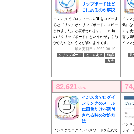
リップボードはど
こにあるのか解説
インスタでプロフィールURLをコピーす
インス
ると『リンクがクリップボードにコピー
気にな
されました』と表示されます。 この時
ンを使
の『クリップボード』というのがよくわ
有も簡
からないという方が多いようです。 ...
インス
最終更新日：2026-06-10
クリップボード
どこにある
確認
共
方法
82,621
74
view
インスタでログイ
ンリンクのメール
に画像だけが添付
される時の対処方
法
インスタ
インスタでログインパスワードを忘れて
フィー