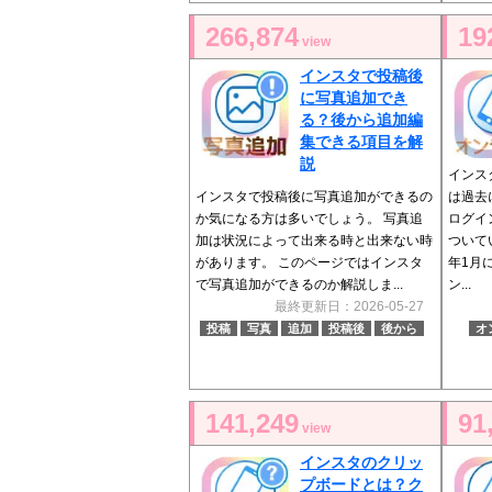
266,874
19
view
インスタで投稿後
に写真追加でき
る？後から追加編
集できる項目を解
説
インス
インスタで投稿後に写真追加ができるの
は過去
か気になる方は多いでしょう。 写真追
ログイ
加は状況によって出来る時と出来ない時
ついて
があります。 このページではインスタ
年1月
で写真追加ができるのか解説しま...
ン...
最終更新日：2026-05-27
投稿
写真
追加
投稿後
後から
オ
141,249
91
view
インスタのクリッ
プボードとは？ク