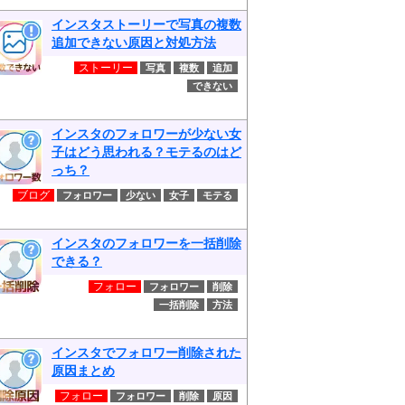
インスタストーリーで写真の複数
追加できない原因と対処方法
ストーリー
写真
複数
追加
できない
インスタのフォロワーが少ない女
子はどう思われる？モテるのはど
っち？
ブログ
フォロワー
少ない
女子
モテる
インスタのフォロワーを一括削除
できる？
フォロー
フォロワー
削除
一括削除
方法
インスタでフォロワー削除された
原因まとめ
フォロー
フォロワー
削除
原因