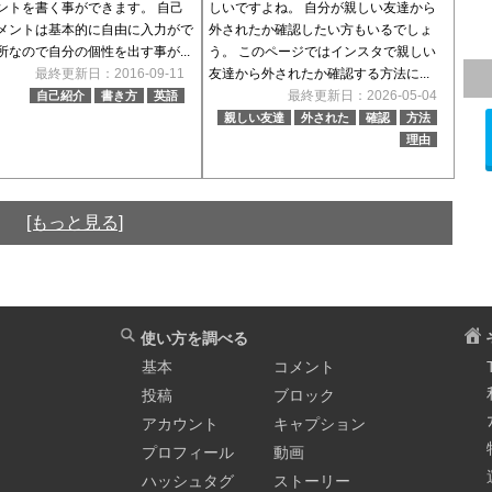
ントを書く事ができます。 自己
しいですよね。 自分が親しい友達から
メントは基本的に自由に入力がで
外されたか確認したい方もいるでしょ
所なので自分の個性を出す事が...
う。 このページではインスタで親しい
最終更新日：2016-09-11
友達から外されたか確認する方法に...
最終更新日：2026-05-04
自己紹介
書き方
英語
親しい友達
外された
確認
方法
理由
[もっと見る]
使い方を調べる
基本
コメント
投稿
ブロック
アカウント
キャプション
プロフィール
動画
ハッシュタグ
ストーリー