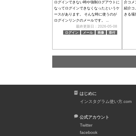
ログインできない時や強制ログアウトに
介コメ
なってログインできなくなったというケ
紹介コ
ースがあります。 そんな時に使うのが
きる場
ログインリンクのメールです。 ...
最終更新日：2026-05-08
ログイン
メール
画像
添付
はじめに
インスタグラム使い方.com
公式アカウント
Twitter
facebook