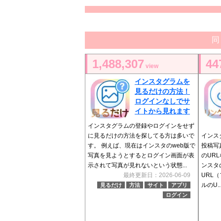
同
1,488,307
44
view
インスタグラムを
見るだけの方法！
ログインなしでサ
イトから見れます
インスタグラムの登録やログインをせず
に見るだけの方法を探してる方は多いで
インス
す。 例えば、現在はインスタのweb版で
投稿写
写真を見ようとするとログイン画面が表
のUR
示されて写真が見れないという状態...
ンスタ
最終更新日：2026-06-09
URL
ルのU..
見るだけ
方法
サイト
アプリ
ログイン