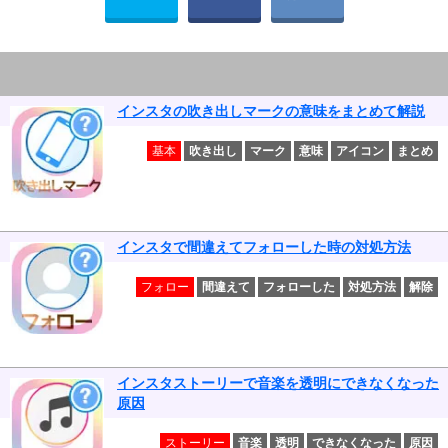
インスタの吹き出しマークの意味をまとめて解説
基本
吹き出し
マーク
意味
アイコン
まとめ
インスタで間違えてフォローした時の対処方法
フォロー
間違えて
フォローした
対処方法
解除
インスタストーリーで音楽を透明にできなくなった
原因
ストーリー
音楽
透明
できなくなった
原因