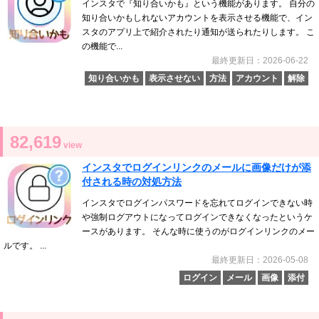
インスタで『知り合いかも』という機能があります。 自分の
知り合いかもしれないアカウントを表示させる機能で、イン
スタのアプリ上で紹介されたり通知が送られたりします。 こ
の機能で...
最終更新日：2026-06-22
知り合いかも
表示させない
方法
アカウント
解除
82,619
view
インスタでログインリンクのメールに画像だけが添
付される時の対処方法
インスタでログインパスワードを忘れてログインできない時
や強制ログアウトになってログインできなくなったというケ
ースがあります。 そんな時に使うのがログインリンクのメー
ルです。 ...
最終更新日：2026-05-08
ログイン
メール
画像
添付