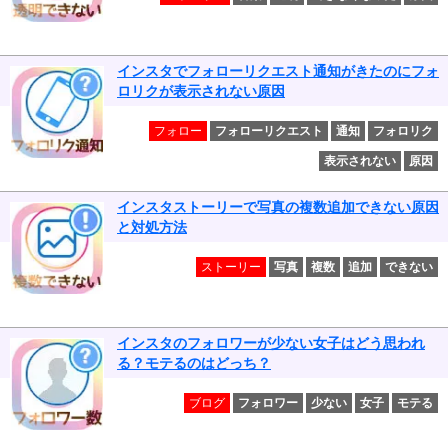
インスタでフォローリクエスト通知がきたのにフォ
ロリクが表示されない原因
フォロー
フォローリクエスト
通知
フォロリク
表示されない
原因
インスタストーリーで写真の複数追加できない原因
と対処方法
ストーリー
写真
複数
追加
できない
インスタのフォロワーが少ない女子はどう思われ
る？モテるのはどっち？
ブログ
フォロワー
少ない
女子
モテる