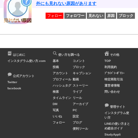
外にも見れない原因があります
フォロー
フォロワー
見れない
原因
ブロック
はじめに
使い方を調べる
その他
インスタグラム使い方.com
基本
コメント
TOP
投稿
ブロック
利用規約
アカウント
キャプション
ﾌﾟﾗｲﾊﾞｼｰﾎﾟﾘｼｰ
公式アカウント
プロフィール
動画
特定商取引法
Twitter
ハッシュタグ
ストーリー
運営者情報
facebook
検索
ライブ
問い合わせ
タイムライン
リール
DM
アーカイブ
管理サイト
写真
PC
インスタグラム使
いいね
設定
い方
フォロー
ブログ
LINEの使い方まと
め総合ガイド
便利ツール
StudyAppli