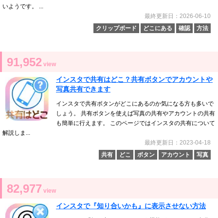
いようです。 ...
最終更新日：2026-06-10
クリップボード
どこにある
確認
方法
91,952
view
インスタで共有はどこ？共有ボタンでアカウントや
写真共有できます
インスタで共有ボタンがどこにあるのか気になる方も多いで
しょう。 共有ボタンを使えば写真の共有やアカウントの共有
も簡単に行えます。 このページではインスタの共有について
解説しま...
最終更新日：2023-04-18
共有
どこ
ボタン
アカウント
写真
82,977
view
インスタで『知り合いかも』に表示させない方法