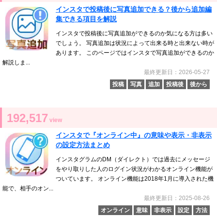
インスタで投稿後に写真追加できる？後から追加編
集できる項目を解説
インスタで投稿後に写真追加ができるのか気になる方は多い
でしょう。 写真追加は状況によって出来る時と出来ない時が
あります。 このページではインスタで写真追加ができるのか
解説しま...
最終更新日：2026-05-27
投稿
写真
追加
投稿後
後から
192,517
view
インスタで『オンライン中』の意味や表示・非表示
の設定方法まとめ
インスタグラムのDM（ダイレクト）では過去にメッセージ
をやり取りした人のログイン状況がわかるオンライン機能が
ついています。 オンライン機能は2018年1月に導入された機
能で、相手のオン...
最終更新日：2025-08-26
オンライン
意味
非表示
設定
方法