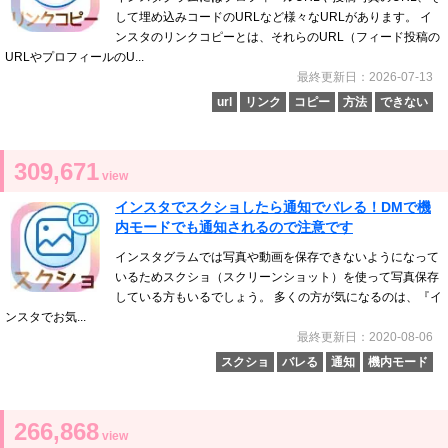
して埋め込みコードのURLなど様々なURLがあります。 イ
ンスタのリンクコピーとは、それらのURL（フィード投稿の
URLやプロフィールのU...
最終更新日：2026-07-13
url
リンク
コピー
方法
できない
309,671
view
インスタでスクショしたら通知でバレる！DMで機
内モードでも通知されるので注意です
インスタグラムでは写真や動画を保存できないようになって
いるためスクショ（スクリーンショット）を使って写真保存
している方もいるでしょう。 多くの方が気になるのは、『イ
ンスタでお気...
最終更新日：2020-08-06
スクショ
バレる
通知
機内モード
266,868
view