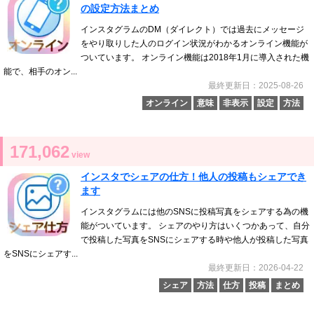
の設定方法まとめ
インスタグラムのDM（ダイレクト）では過去にメッセージ
をやり取りした人のログイン状況がわかるオンライン機能が
ついています。 オンライン機能は2018年1月に導入された機
能で、相手のオン...
最終更新日：2025-08-26
オンライン
意味
非表示
設定
方法
171,062
view
インスタでシェアの仕方！他人の投稿もシェアでき
ます
インスタグラムには他のSNSに投稿写真をシェアする為の機
能がついています。 シェアのやり方はいくつかあって、自分
で投稿した写真をSNSにシェアする時や他人が投稿した写真
をSNSにシェアす...
最終更新日：2026-04-22
シェア
方法
仕方
投稿
まとめ