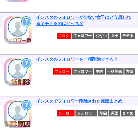
インスタのフォロワーが少ない女子はどう思われ
る？モテるのはどっち？
ブログ
フォロワー
少ない
女子
モテる
インスタのフォロワーを一括削除できる？
フォロー
フォロワー
削除
一括削除
方法
インスタでフォロワー削除された原因まとめ
フォロー
フォロワー
削除
原因
まとめ