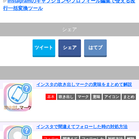
✅
instagramのキャプションやプロフィール編集で使える改
行一括変換ツール
シェア
ツイート
シェア
はてブ
インスタの吹き出しマークの意味をまとめて解説
基本
吹き出し
マーク
意味
アイコン
まとめ
インスタで間違えてフォローした時の対処方法
フォロー
間違えて
フォローした
対処方法
解除