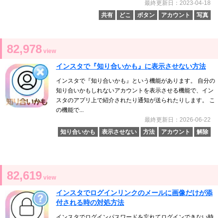
最終更新日：2023-04-18
共有
どこ
ボタン
アカウント
写真
82,978
view
インスタで『知り合いかも』に表示させない方法
インスタで『知り合いかも』という機能があります。 自分の
知り合いかもしれないアカウントを表示させる機能で、イン
スタのアプリ上で紹介されたり通知が送られたりします。 こ
の機能で...
最終更新日：2026-06-22
知り合いかも
表示させない
方法
アカウント
解除
82,619
view
インスタでログインリンクのメールに画像だけが添
付される時の対処方法
インスタでログインパスワードを忘れてログインできない時