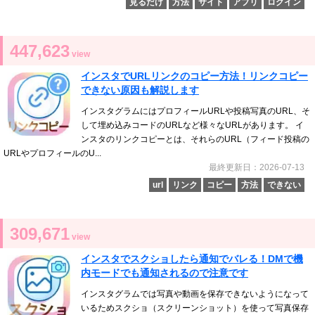
見るだけ
方法
サイト
アプリ
ログイン
447,623
view
インスタでURLリンクのコピー方法！リンクコピー
できない原因も解説します
インスタグラムにはプロフィールURLや投稿写真のURL、そ
して埋め込みコードのURLなど様々なURLがあります。 イ
ンスタのリンクコピーとは、それらのURL（フィード投稿の
URLやプロフィールのU...
最終更新日：2026-07-13
url
リンク
コピー
方法
できない
309,671
view
インスタでスクショしたら通知でバレる！DMで機
内モードでも通知されるので注意です
インスタグラムでは写真や動画を保存できないようになって
いるためスクショ（スクリーンショット）を使って写真保存