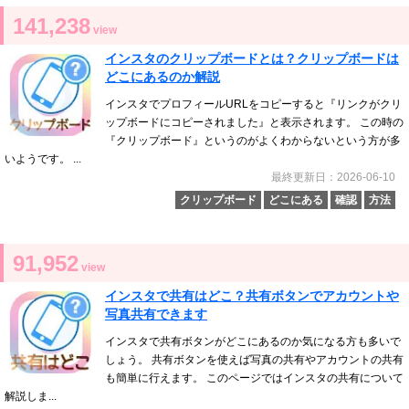
141,238
view
インスタのクリップボードとは？クリップボードは
どこにあるのか解説
インスタでプロフィールURLをコピーすると『リンクがクリ
ップボードにコピーされました』と表示されます。 この時の
『クリップボード』というのがよくわからないという方が多
いようです。 ...
最終更新日：2026-06-10
クリップボード
どこにある
確認
方法
91,952
view
インスタで共有はどこ？共有ボタンでアカウントや
写真共有できます
インスタで共有ボタンがどこにあるのか気になる方も多いで
しょう。 共有ボタンを使えば写真の共有やアカウントの共有
も簡単に行えます。 このページではインスタの共有について
解説しま...