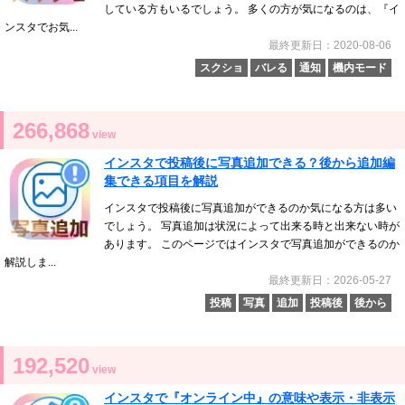
している方もいるでしょう。 多くの方が気になるのは、『イ
ンスタでお気...
最終更新日：2020-08-06
スクショ
バレる
通知
機内モード
266,868
view
インスタで投稿後に写真追加できる？後から追加編
集できる項目を解説
インスタで投稿後に写真追加ができるのか気になる方は多い
でしょう。 写真追加は状況によって出来る時と出来ない時が
あります。 このページではインスタで写真追加ができるのか
解説しま...
最終更新日：2026-05-27
投稿
写真
追加
投稿後
後から
192,520
view
インスタで『オンライン中』の意味や表示・非表示