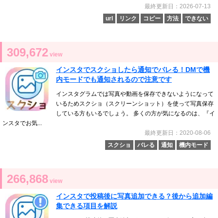
最終更新日：2026-07-13
url
リンク
コピー
方法
できない
309,672
view
インスタでスクショしたら通知でバレる！DMで機
内モードでも通知されるので注意です
インスタグラムでは写真や動画を保存できないようになって
いるためスクショ（スクリーンショット）を使って写真保存
している方もいるでしょう。 多くの方が気になるのは、『イ
ンスタでお気...
最終更新日：2020-08-06
スクショ
バレる
通知
機内モード
266,868
view
インスタで投稿後に写真追加できる？後から追加編
集できる項目を解説