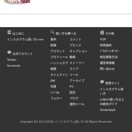
はじめに
使い方を調べる
その他
インスタグラム使い方.com
基本
コメント
TOP
投稿
ブロック
利用規約
アカウント
キャプション
ﾌﾟﾗｲﾊﾞｼｰﾎﾟﾘｼｰ
公式アカウント
プロフィール
動画
特定商取引法
Twitter
ハッシュタグ
ストーリー
運営者情報
facebook
検索
ライブ
問い合わせ
タイムライン
リール
DM
アーカイブ
管理サイト
写真
PC
インスタグラム使
いいね
設定
い方
フォロー
ブログ
LINEの使い方まと
め総合ガイド
便利ツール
StudyAppli
Copyright (C) 2014-2026 インスタグラム使い方 All Rights Reserved.