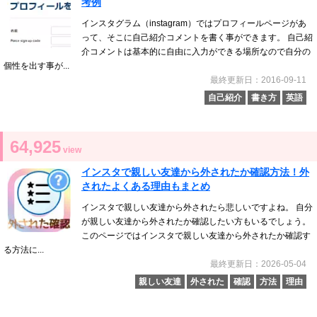
考例
インスタグラム（instagram）ではプロフィールページがあ
って、そこに自己紹介コメントを書く事ができます。 自己紹
介コメントは基本的に自由に入力ができる場所なので自分の
個性を出す事が...
最終更新日：2016-09-11
自己紹介
書き方
英語
64,925
view
インスタで親しい友達から外されたか確認方法！外
されたよくある理由もまとめ
インスタで親しい友達から外されたら悲しいですよね。 自分
が親しい友達から外されたか確認したい方もいるでしょう。
このページではインスタで親しい友達から外されたか確認す
る方法に...
最終更新日：2026-05-04
親しい友達
外された
確認
方法
理由