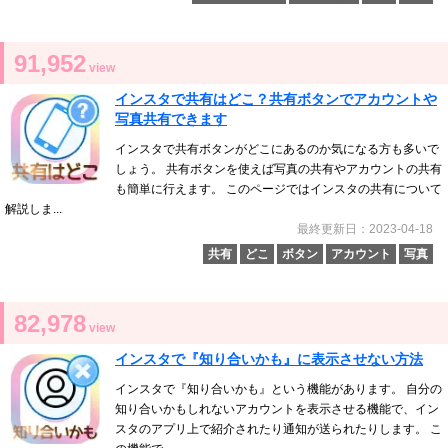
91,952
view
インスタで共有はどこ？共有ボタンでアカウントや
写真共有できます
インスタで共有ボタンがどこにあるのか気になる方も多いで
しょう。 共有ボタンを使えば写真の共有やアカウントの共有
も簡単に行えます。 このページではインスタの共有について
解説しま...
最終更新日：2023-04-18
共有
どこ
ボタン
アカウント
写真
82,978
view
インスタで『知り合いかも』に表示させない方法
インスタで『知り合いかも』という機能があります。 自分の
知り合いかもしれないアカウントを表示させる機能で、イン
スタのアプリ上で紹介されたり通知が送られたりします。 こ