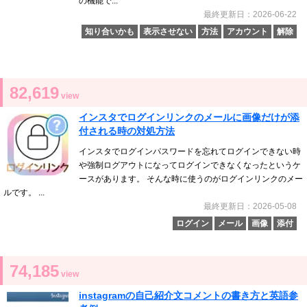
の機能で...
最終更新日：2026-06-22
知り合いかも
表示させない
方法
アカウント
解除
82,619
view
インスタでログインリンクのメールに画像だけが添
付される時の対処方法
インスタでログインパスワードを忘れてログインできない時
や強制ログアウトになってログインできなくなったというケ
ースがあります。 そんな時に使うのがログインリンクのメー
ルです。 ...
最終更新日：2026-05-08
ログイン
メール
画像
添付
74,185
view
instagramの自己紹介文コメントの書き方と英語参