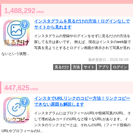
1,488,292
view
インスタグラムを見るだけの方法！ログインなしで
サイトから見れます
インスタグラムの登録やログインをせずに見るだけの方法を
探してる方は多いです。 例えば、現在はインスタのweb版で
写真を見ようとするとログイン画面が表示されて写真が見れ
ないという状態...
最終更新日：2026-06-09
見るだけ
方法
サイト
アプリ
ログイン
447,625
view
インスタでURLリンクのコピー方法！リンクコピー
できない原因も解説します
インスタグラムにはプロフィールURLや投稿写真のURL、そ
して埋め込みコードのURLなど様々なURLがあります。 イ
ンスタのリンクコピーとは、それらのURL（フィード投稿の
URLやプロフィールのU...