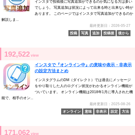
インスタで投稿後に写真追加ができるのか気になる方は多い
でしょう。 写真追加は状況によって出来る時と出来ない時が
あります。 このページではインスタで写真追加ができるのか
解説しま...
最終更新日：2026-05-27
投稿
写真
追加
投稿後
後から
192,522
view
インスタで『オンライン中』の意味や表示・非表示
の設定方法まとめ
インスタグラムのDM（ダイレクト）では過去にメッセージ
をやり取りした人のログイン状況がわかるオンライン機能が
ついています。 オンライン機能は2018年1月に導入された機
能で、相手のオン...
最終更新日：2025-08-26
オンライン
意味
非表示
設定
方法
171,062
view