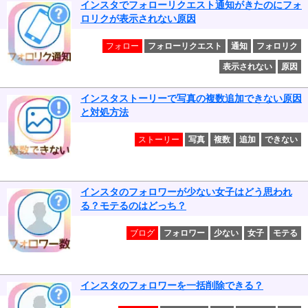
インスタでフォローリクエスト通知がきたのにフォ
ロリクが表示されない原因
フォロー
フォローリクエスト
通知
フォロリク
表示されない
原因
インスタストーリーで写真の複数追加できない原因
と対処方法
ストーリー
写真
複数
追加
できない
インスタのフォロワーが少ない女子はどう思われ
る？モテるのはどっち？
ブログ
フォロワー
少ない
女子
モテる
インスタのフォロワーを一括削除できる？