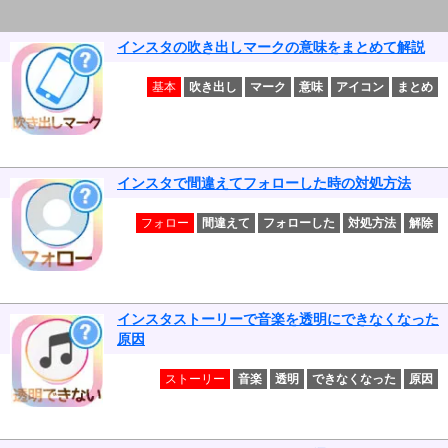
インスタの吹き出しマークの意味をまとめて解説
基本
吹き出し
マーク
意味
アイコン
まとめ
インスタで間違えてフォローした時の対処方法
フォロー
間違えて
フォローした
対処方法
解除
インスタストーリーで音楽を透明にできなくなった
原因
ストーリー
音楽
透明
できなくなった
原因