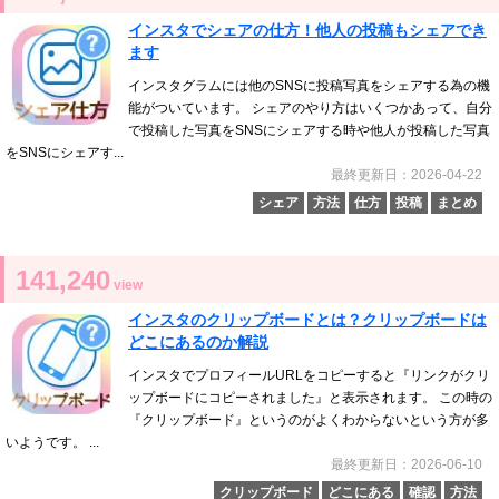
インスタでシェアの仕方！他人の投稿もシェアでき
ます
インスタグラムには他のSNSに投稿写真をシェアする為の機
能がついています。 シェアのやり方はいくつかあって、自分
で投稿した写真をSNSにシェアする時や他人が投稿した写真
をSNSにシェアす...
最終更新日：2026-04-22
シェア
方法
仕方
投稿
まとめ
141,240
view
インスタのクリップボードとは？クリップボードは
どこにあるのか解説
インスタでプロフィールURLをコピーすると『リンクがクリ
ップボードにコピーされました』と表示されます。 この時の
『クリップボード』というのがよくわからないという方が多
いようです。 ...
最終更新日：2026-06-10
クリップボード
どこにある
確認
方法