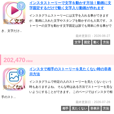
インスタストーリーで文字を動かす方法！動画に文
字固定するだけで動く文字入り動画が作れます
インスタグラムストーリーには文字を入れる事ができます
が、動画に入れた文字やスタンプを動かすのも人気です。 ス
トーリーの文字を動かす文字固定は誰でも簡単に作る事がで
き、文字だけ...
最終更新日：2026-06-27
文字
固定
動く
方法
202,470
view
インスタで相手のストーリーを見たくない時の非表
示方法
インスタグラムで特定の人のストーリーを見たくないという
時もありますよね。 そんな時はある方法でストーリーを見な
いようにすることができます。 このページではインスタで相
手のスト...
最終更新日：2026-07-28
相手
見たくない
非表示
方法