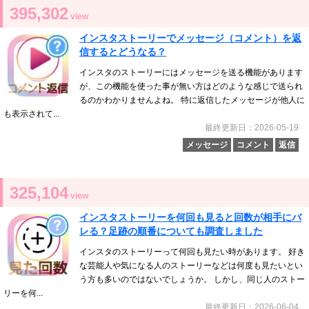
395,302
view
インスタストーリーでメッセージ（コメント）を返
信するとどうなる？
インスタのストーリーにはメッセージを送る機能があります
が、この機能を使った事が無い方はどのような感じで送られ
るのかわかりませんよね。 特に返信したメッセージが他人に
も表示されて...
最終更新日：2026-05-19
メッセージ
コメント
返信
325,104
view
インスタストーリーを何回も見ると回数が相手にバ
レる？足跡の順番についても調査しました
インスタのストーリーって何回も見たい時があります。 好き
な芸能人や気になる人のストーリーなどは何度も見たいとい
う方も多いのではないでしょうか。 しかし、同じ人のストー
リーを何...
最終更新日：2026-06-04