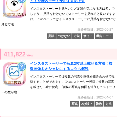
イトや機内モードがおすすめです
インスタストーリーを見たいけど足跡が気になる方は多いで
しょう。 足跡を付けないでストーリーを見れると良いですよ
ね。 このページではインスタストーリーに足跡を付けないで
見る方法...
最終更新日：2026-06-27
足跡
つけない
方法
サイト
機内モード
411,822
view
インスタストーリーで写真2枚以上載せる方法！複
数画像をオシャレにするコツも解説
インスタストーリーでは複数の写真や画像を組み合わせて投
稿することができます。 1つのストーリー投稿で複数の写真
を載せたい時に便利。 複数の写真を何回も追加してストーリ
ーの数が増...
最終更新日：2026-04-07
写真
2枚以上
複数
方法