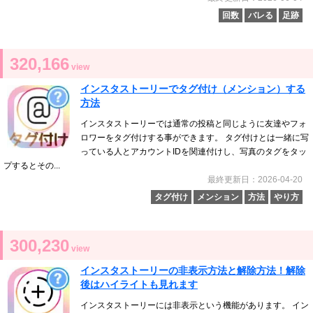
回数
バレる
足跡
320,166
view
インスタストーリーでタグ付け（メンション）する
方法
インスタストーリーでは通常の投稿と同じように友達やフォ
ロワーをタグ付けする事ができます。 タグ付けとは一緒に写
っている人とアカウントIDを関連付けし、写真のタグをタッ
プするとその...
最終更新日：2026-04-20
タグ付け
メンション
方法
やり方
300,230
view
インスタストーリーの非表示方法と解除方法！解除
後はハイライトも見れます
インスタストーリーには非表示という機能があります。 イン