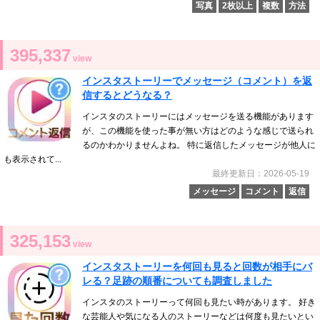
写真
2枚以上
複数
方法
395,337
view
インスタストーリーでメッセージ（コメント）を返
信するとどうなる？
インスタのストーリーにはメッセージを送る機能があります
が、この機能を使った事が無い方はどのような感じで送られ
るのかわかりませんよね。 特に返信したメッセージが他人に
も表示されて...
最終更新日：2026-05-19
メッセージ
コメント
返信
325,153
view
インスタストーリーを何回も見ると回数が相手にバ
レる？足跡の順番についても調査しました
インスタのストーリーって何回も見たい時があります。 好き
な芸能人や気になる人のストーリーなどは何度も見たいとい