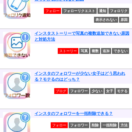
フォロー
フォローリクエスト
通知
フォロリク
表示されない
原因
インスタストーリーで写真の複数追加できない原因
と対処方法
ストーリー
写真
複数
追加
できない
インスタのフォロワーが少ない女子はどう思われ
る？モテるのはどっち？
ブログ
フォロワー
少ない
女子
モテる
インスタのフォロワーを一括削除できる？
フォロー
フォロワー
削除
一括削除
方法