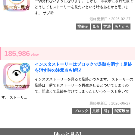
一切見れないようになります。 しかし、非表示にされた後で
どうしてもストーリーを見たいという時もあるかと思いま
す。 サブ垢...
最終更新日：2026-02-27
非表示
見る
方法
あとから
185,986
view
インスタストーリーはブロックで足跡を消す！足跡
を消す時の注意点も解説
インスタストーリーを見ると足跡がつきます。 ストーリーの
足跡は一瞬でもストーリーを再生させるとついてしまうの
で、間違えて足跡を付けてしまったというケースも多いで
す。 ストーリ...
最終更新日：2026-06-27
ブロック
足跡
消す
閲覧履歴
[もっと見る]