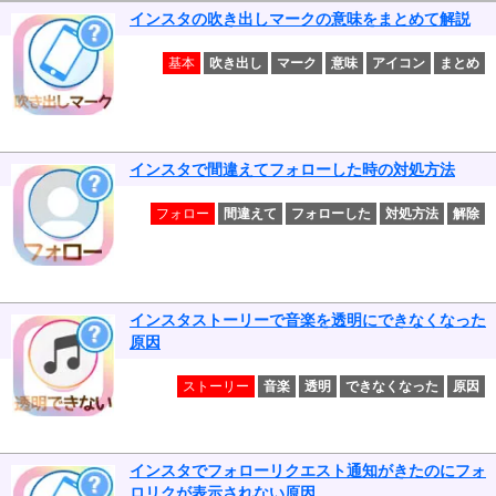
インスタの吹き出しマークの意味をまとめて解説
基本
吹き出し
マーク
意味
アイコン
まとめ
インスタで間違えてフォローした時の対処方法
フォロー
間違えて
フォローした
対処方法
解除
インスタストーリーで音楽を透明にできなくなった
原因
ストーリー
音楽
透明
できなくなった
原因
インスタでフォローリクエスト通知がきたのにフォ
ロリクが表示されない原因