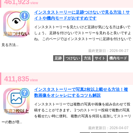
461,923
view
インスタストーリーに足跡つけないで見る方法！サ
イトや機内モードがおすすめです
インスタストーリーを見たいけど足跡が気になる方は多いで
しょう。 足跡を付けないでストーリーを見れると良いですよ
ね。 このページではインスタストーリーに足跡を付けないで
見る方法...
最終更新日：2026-06-27
足跡
つけない
方法
サイト
機内モード
411,835
view
インスタストーリーで写真2枚以上載せる方法！複
数画像をオシャレにするコツも解説
インスタストーリーでは複数の写真や画像を組み合わせて投
稿することができます。 1つのストーリー投稿で複数の写真
を載せたい時に便利。 複数の写真を何回も追加してストーリ
ーの数が増...
最終更新日：2026-04-07