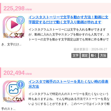
225,298
view
インスタストーリーで文字を動かす方法！動画に文
字固定するだけで動く文字入り動画が作れます
インスタグラムストーリーには文字を入れる事ができます
が、動画に入れた文字やスタンプを動かすのも人気です。 ス
トーリーの文字を動かす文字固定は誰でも簡単に作る事がで
き、文字だけ...
最終更新日：2026-06-27
文字
固定
動く
方法
202,494
view
インスタで相手のストーリーを見たくない時の非表
示方法
インスタグラムで特定の人のストーリーを見たくないという
時もありますよね。 そんな時はある方法でストーリーを見な
いようにすることができます。 このページではインスタで相
手のスト...