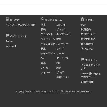
はじめに
使い方を調べる
その他
インスタグラム使い方.com
基本
コメント
TOP
投稿
ブロック
利用規約
アカウント
キャプション
ﾌﾟﾗｲﾊﾞｼｰﾎﾟﾘｼｰ
公式アカウント
プロフィール
動画
特定商取引法
Twitter
ハッシュタグ
ストーリー
運営者情報
facebook
検索
ライブ
問い合わせ
タイムライン
リール
DM
アーカイブ
管理サイト
写真
PC
インスタグラム使
いいね
設定
い方
フォロー
ブログ
LINEの使い方まと
め総合ガイド
便利ツール
StudyAppli
Copyright (C) 2014-2026 インスタグラム使い方 All Rights Reserved.