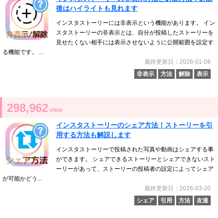
後はハイライトも見れます
インスタストーリーには非表示という機能があります。 イン
スタストーリーの非表示とは、自分が投稿したストーリーを
見せたくない相手には表示させないように公開範囲を設定す
る機能です。 ...
最終更新日：2026-01-08
非表示
方法
解除
表示
298,962
view
インスタストーリーのシェア方法！ストーリーを引
用する方法も解説します
インスタストーリーで投稿された写真や動画はシェアする事
ができます。 シェアできるストーリーとシェアできないスト
ーリーがあって、ストーリーの投稿者の設定によってシェア
が可能かどう...
最終更新日：2026-03-20
シェア
引用
方法
友達