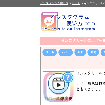
インスタグラム使い方
>
リール
>
インスタリール
インスタリールのカバー
リール
カバー
画像
変更
インスタリール
カバー画像は投
ともできます。