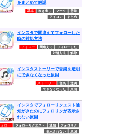
をまとめて解説
基本
吹き出し
マーク
意味
アイコン
まとめ
インスタで間違えてフォローした
時の対処方法
フォロー
間違えて
フォローした
対処方法
解除
インスタストーリーで音楽を透明
にできなくなった原因
ストーリー
音楽
透明
できなくなった
原因
インスタでフォローリクエスト通
知がきたのにフォロリクが表示さ
れない原因
フォロー
フォローリクエスト
通知
フォロリク
表示されない
原因