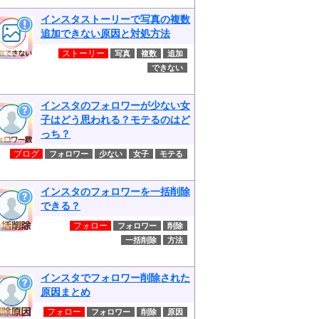
インスタストーリーで写真の複数
追加できない原因と対処方法
ストーリー
写真
複数
追加
できない
インスタのフォロワーが少ない女
子はどう思われる？モテるのはど
っち？
ブログ
フォロワー
少ない
女子
モテる
インスタのフォロワーを一括削除
できる？
フォロー
フォロワー
削除
一括削除
方法
インスタでフォロワー削除された
原因まとめ
フォロー
フォロワー
削除
原因