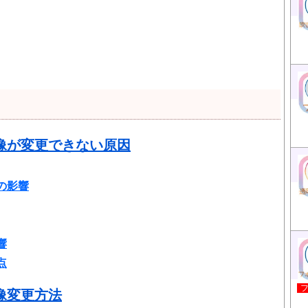
像が変更できない原因
の影響
響
点
像変更方法