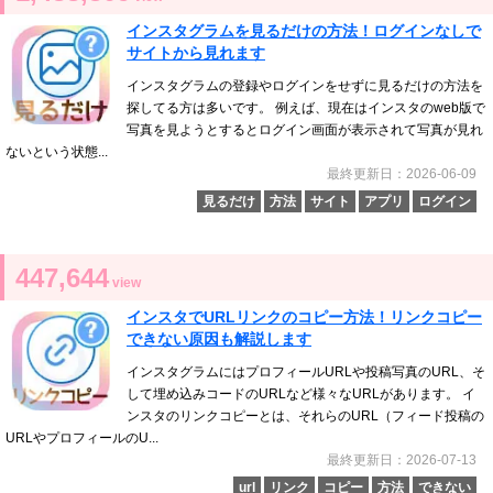
インスタグラムを見るだけの方法！ログインなしで
サイトから見れます
インスタグラムの登録やログインをせずに見るだけの方法を
探してる方は多いです。 例えば、現在はインスタのweb版で
写真を見ようとするとログイン画面が表示されて写真が見れ
ないという状態...
最終更新日：2026-06-09
見るだけ
方法
サイト
アプリ
ログイン
447,644
view
インスタでURLリンクのコピー方法！リンクコピー
できない原因も解説します
インスタグラムにはプロフィールURLや投稿写真のURL、そ
して埋め込みコードのURLなど様々なURLがあります。 イ
ンスタのリンクコピーとは、それらのURL（フィード投稿の
URLやプロフィールのU...
最終更新日：2026-07-13
url
リンク
コピー
方法
できない