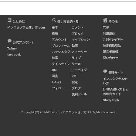
はじめに
使い方を調べる
その他
インスタグラム使い方.com
基本
コメント
TOP
投稿
ブロック
利用規約
アカウント
キャプション
ﾌﾟﾗｲﾊﾞｼｰﾎﾟﾘｼｰ
公式アカウント
プロフィール
動画
特定商取引法
Twitter
ハッシュタグ
ストーリー
運営者情報
facebook
検索
ライブ
問い合わせ
タイムライン
リール
DM
アーカイブ
管理サイト
写真
PC
インスタグラム使
いいね
設定
い方
フォロー
ブログ
LINEの使い方まと
め総合ガイド
便利ツール
StudyAppli
Copyright (C) 2014-2026 インスタグラム使い方 All Rights Reserved.