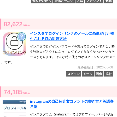
知り合いかも
表示させない
方法
アカウント
解除
82,622
view
インスタでログインリンクのメールに画像だけが添
付される時の対処方法
インスタでログインパスワードを忘れてログインできない時
や強制ログアウトになってログインできなくなったというケ
ースがあります。 そんな時に使うのがログインリンクのメー
ルです。 ...
最終更新日：2026-05-08
ログイン
メール
画像
添付
74,185
view
instagramの自己紹介文コメントの書き方と英語参
考例
インスタグラム（instagram）ではプロフィールページがあ