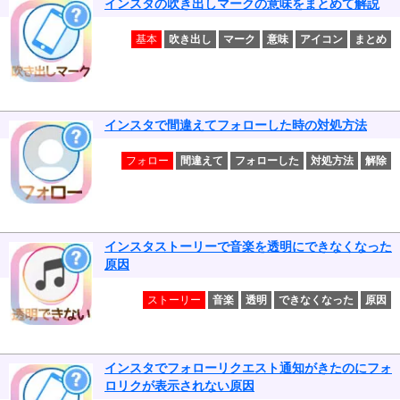
インスタの吹き出しマークの意味をまとめて解説
基本
吹き出し
マーク
意味
アイコン
まとめ
インスタで間違えてフォローした時の対処方法
フォロー
間違えて
フォローした
対処方法
解除
インスタストーリーで音楽を透明にできなくなった
原因
ストーリー
音楽
透明
できなくなった
原因
インスタでフォローリクエスト通知がきたのにフォ
ロリクが表示されない原因