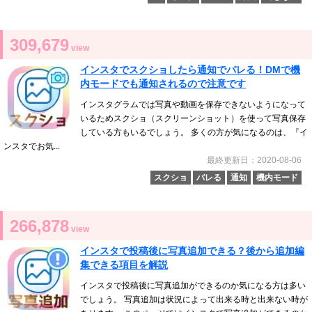
309,679
view
インスタでスクショしたら通知でバレる！DMで機
内モードでも通知されるので注意です
インスタグラムでは写真や動画を保存できないようになって
いるためスクショ（スクリーンショット）を使って写真保存
している方もいるでしょう。 多くの方が気になるのは、『イ
ンスタでお気...
最終更新日：2020-08-06
スクショ
バレる
通知
機内モード
266,878
view
インスタで投稿後に写真追加できる？後から追加編
集できる項目を解説
インスタで投稿後に写真追加ができるのか気になる方は多い
でしょう。 写真追加は状況によって出来る時と出来ない時が