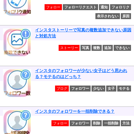
フォロー
フォローリクエスト
通知
フォロリク
表示されない
原因
インスタストーリーで写真の複数追加できない原因
と対処方法
ストーリー
写真
複数
追加
できない
インスタのフォロワーが少ない女子はどう思われ
る？モテるのはどっち？
ブログ
フォロワー
少ない
女子
モテる
インスタのフォロワーを一括削除できる？
フォロー
フォロワー
削除
一括削除
方法