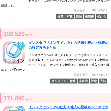
あります。 このページではインスタで写真追加ができるのか
解説しま...
最終更新日：2026-05-27
投稿
写真
追加
投稿後
後から
192,529
view
インスタで『オンライン中』の意味や表示・非表示
の設定方法まとめ
インスタグラムのDM（ダイレクト）では過去にメッセージ
をやり取りした人のログイン状況がわかるオンライン機能が
ついています。 オンライン機能は2018年1月に導入された機
能で、相手のオン...
最終更新日：2025-08-26
オンライン
意味
非表示
設定
方法
171,090
view
インスタでシェアの仕方！他人の投稿もシェアでき