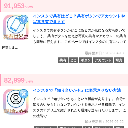
91,953
view
インスタで共有はどこ？共有ボタンでアカウントや
写真共有できます
インスタで共有ボタンがどこにあるのか気になる方も多いで
しょう。 共有ボタンを使えば写真の共有やアカウントの共有
も簡単に行えます。 このページではインスタの共有について
解説しま...
最終更新日：2023-04-18
共有
どこ
ボタン
アカウント
写真
82,999
view
インスタで『知り合いかも』に表示させない方法
インスタで『知り合いかも』という機能があります。 自分の
知り合いかもしれないアカウントを表示させる機能で、イン
スタのアプリ上で紹介されたり通知が送られたりします。 こ
の機能で...
最終更新日：2026-06-22