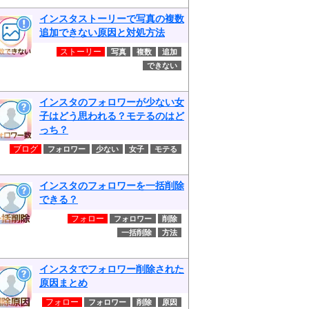
インスタストーリーで写真の複数
追加できない原因と対処方法
ストーリー
写真
複数
追加
できない
インスタのフォロワーが少ない女
子はどう思われる？モテるのはど
っち？
ブログ
フォロワー
少ない
女子
モテる
インスタのフォロワーを一括削除
できる？
フォロー
フォロワー
削除
一括削除
方法
インスタでフォロワー削除された
原因まとめ
フォロー
フォロワー
削除
原因