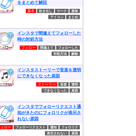
をまとめて解説
基本
吹き出し
マーク
意味
アイコン
まとめ
インスタで間違えてフォローした
時の対処方法
フォロー
間違えて
フォローした
対処方法
解除
インスタストーリーで音楽を透明
にできなくなった原因
ストーリー
音楽
透明
できなくなった
原因
インスタでフォローリクエスト通
知がきたのにフォロリクが表示さ
れない原因
フォロー
フォローリクエスト
通知
フォロリク
表示されない
原因