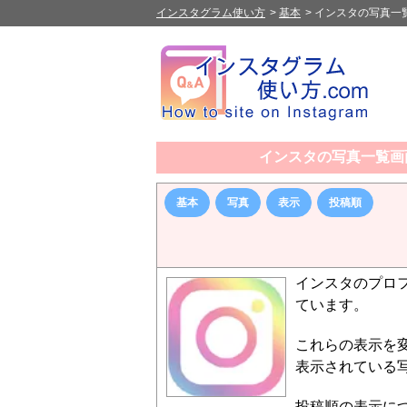
インスタグラム使い方
>
基本
>
インスタの写真一
インスタの写真一覧画
基本
写真
表示
投稿順
インスタのプロ
ています。
これらの表示を
表示されている
投稿順の表示に