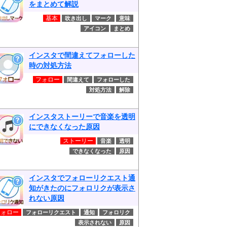
をまとめて解説
基本
吹き出し
マーク
意味
アイコン
まとめ
インスタで間違えてフォローした
時の対処方法
フォロー
間違えて
フォローした
対処方法
解除
インスタストーリーで音楽を透明
にできなくなった原因
ストーリー
音楽
透明
できなくなった
原因
インスタでフォローリクエスト通
知がきたのにフォロリクが表示さ
れない原因
フォロー
フォローリクエスト
通知
フォロリク
表示されない
原因