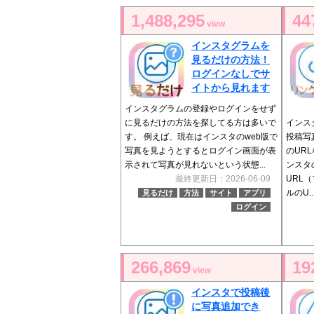
1,488,295
44
view
インスタグラムを
見るだけの方法！
ログインなしでサ
イトから見れます
インスタグラムの登録やログインをせず
に見るだけの方法を探してる方は多いで
インス
す。 例えば、現在はインスタのweb版で
投稿写
写真を見ようとするとログイン画面が表
のUR
示されて写真が見れないという状態...
ンスタ
最終更新日：2026-06-09
URL
ルのU..
見るだけ
方法
サイト
アプリ
ログイン
266,869
19
view
インスタで投稿後
に写真追加でき