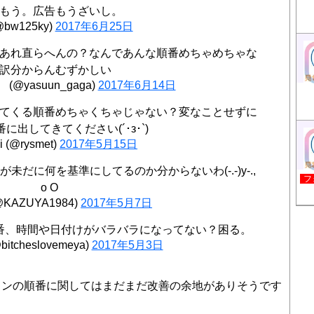
もう。広告もうざいし。
@bw125ky)
2017年6月25日
あれ直らへんの？なんであんな順番めちゃめちゃな
訳分からんむずかしい
(@yasuun_gaga)
2017年6月14日
てくる順番めちゃくちゃじゃない？変なことせずに
に出してきてください(´･з･`)
i (@rysmet)
2017年5月15日
だに何を基準にしてるのか分からないわ(-.-)y-.,
フ
o O
@KAZUYA1984)
2017年5月7日
番、時間や日付けがバラバラになってない？困る。
itcheslovemeya)
2017年5月3日
インの順番に関してはまだまだ改善の余地がありそうです