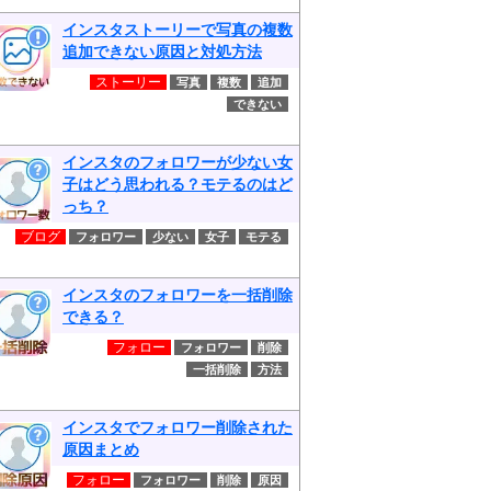
インスタストーリーで写真の複数
追加できない原因と対処方法
ストーリー
写真
複数
追加
できない
インスタのフォロワーが少ない女
子はどう思われる？モテるのはど
っち？
ブログ
フォロワー
少ない
女子
モテる
インスタのフォロワーを一括削除
できる？
フォロー
フォロワー
削除
一括削除
方法
インスタでフォロワー削除された
原因まとめ
フォロー
フォロワー
削除
原因