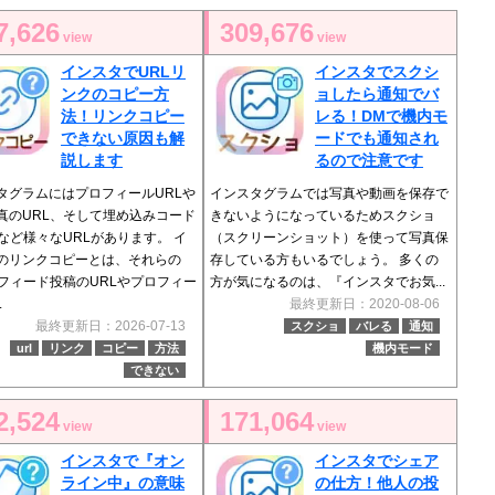
7,626
309,676
view
view
インスタでURLリ
インスタでスクシ
ンクのコピー方
ョしたら通知でバ
法！リンクコピー
レる！DMで機内モ
できない原因も解
ードでも通知され
説します
るので注意です
タグラムにはプロフィールURLや
インスタグラムでは写真や動画を保存で
真のURL、そして埋め込みコード
きないようになっているためスクショ
Lなど様々なURLがあります。 イ
（スクリーンショット）を使って写真保
のリンクコピーとは、それらの
存している方もいるでしょう。 多くの
（フィード投稿のURLやプロフィー
方が気になるのは、『インスタでお気...
.
最終更新日：2020-08-06
最終更新日：2026-07-13
スクショ
バレる
通知
url
リンク
コピー
方法
機内モード
できない
2,524
171,064
view
view
インスタで『オン
インスタでシェア
ライン中』の意味
の仕方！他人の投