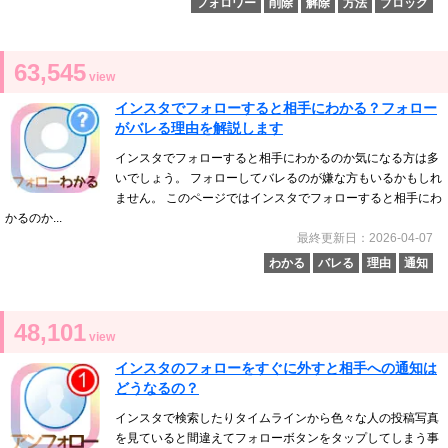
フォロワー
削除
解除
方法
ブロック
63,545
view
インスタでフォローすると相手にわかる？フォロー
がバレる理由を解説します
インスタでフォローすると相手にわかるのか気になる方は多
いでしょう。 フォローしてバレるのが嫌な方もいるかもしれ
ません。 このページではインスタでフォローすると相手にわ
かるのか...
最終更新日：2026-04-07
わかる
バレる
理由
通知
48,101
view
インスタのフォローをすぐに外すと相手への通知は
どうなるの？
インスタで検索したりタイムラインから色々な人の投稿写真
を見ていると間違えてフォローボタンをタップしてしまう事