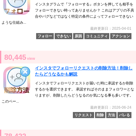
インスタグラムで『フォローする』ボタンを押しても相手を
フォローできない時ってありませんか？ これはアプリの不具
合やバグなどではなく特定の条件によってフォローできない
ような仕組み...
最終更新日：2025-04-01
フォロー
できない
原因
コミュニティ
アクション
80,445
view
インスタでフォローリクエストの削除方法！削除し
たらどうなるかも解説
インスタでフォローリクエストが届いた時に承認するか削除
するかを選択できます。 承認すればそのままフォロワーとな
りますが、削除したらどうなるのか気になる事も多いです。
このペー...
最終更新日：2026-06-24
リクエスト
削除
方法
バレる