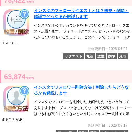
78,422
view
インスタのフォローリクエストとは？無視・削除・
確認でどうなるか解説します
インスタで非公開アカウントを使っているとフォローリクエ
ストが届きます。 フォローリクエストがどういうものなのか
わからない方もいるでしょう。 このページではフォローリク
エストに...
最終更新日：2026-06-27
リクエスト
無視
放置
削除
見方
63,874
view
インスタでフォロワー削除方法！削除したらどうな
るかも解説します
インスタでフォロワーを削除したり解除したいという時って
ありますよね。 ブロックはしたくないけど投稿やストーリー
はできれば見られたくないという時にフォロワー削除で対応
することがあ...
最終更新日：2026-05-17