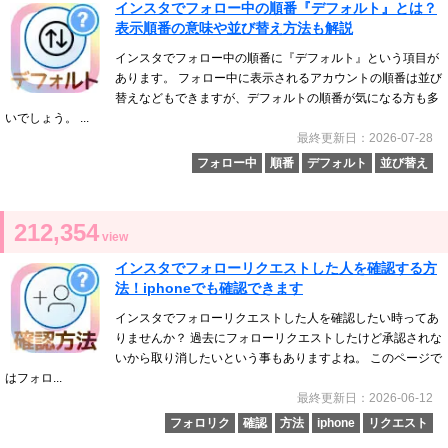
インスタでフォロー中の順番『デフォルト』とは？
表示順番の意味や並び替え方法も解説
インスタでフォロー中の順番に『デフォルト』という項目が
あります。 フォロー中に表示されるアカウントの順番は並び
替えなどもできますが、デフォルトの順番が気になる方も多
いでしょう。 ...
最終更新日：2026-07-28
フォロー中
順番
デフォルト
並び替え
212,354
view
インスタでフォローリクエストした人を確認する方
法！iphoneでも確認できます
インスタでフォローリクエストした人を確認したい時ってあ
りませんか？ 過去にフォローリクエストしたけど承認されな
いから取り消したいという事もありますよね。 このページで
はフォロ...
最終更新日：2026-06-12
フォロリク
確認
方法
iphone
リクエスト