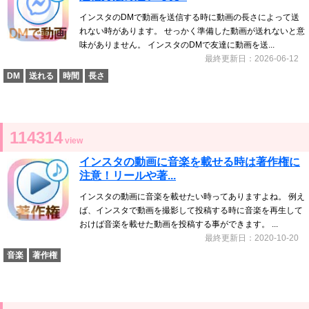
インスタのDMで動画を送信する時に動画の長さによって送
れない時があります。 せっかく準備した動画が送れないと意
味がありません。 インスタのDMで友達に動画を送...
最終更新日：2026-06-12
DM
送れる
時間
長さ
114314
view
インスタの動画に音楽を載せる時は著作権に
注意！リールや著...
インスタの動画に音楽を載せたい時ってありますよね。 例え
ば、インスタで動画を撮影して投稿する時に音楽を再生して
おけば音楽を載せた動画を投稿する事ができます。 ...
最終更新日：2020-10-20
音楽
著作権