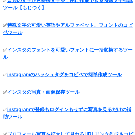
✅
普通の文字から特殊文字を自由に作成できる特殊文字作成
ツール【もじつく】
✅
特殊文字の可愛い英語やアルファベット、フォントのコピ
ペツール
✅
インスタのフォントを可愛いフォントに一括変換するツー
ル
✅
instagramのハッシュタグをコピペで簡単作成ツール
✅
インスタの写真・画像保存ツール
✅
instagramで登録もログインもせずに写真を見るだけの補
助ツール
✅
プロフィール写真を拡大して見れるURLリンク作成＆コピ