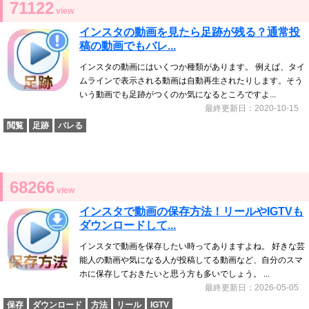
71122
view
インスタの動画を見たら足跡が残る？通常投
稿の動画でもバレ...
インスタの動画にはいくつか種類があります。 例えば、タイ
ムラインで表示される動画は自動再生されたりします。そう
いう動画でも足跡がつくのか気になるところですよ...
最終更新日：2020-10-15
閲覧
足跡
バレる
68266
view
インスタで動画の保存方法！リールやIGTVも
ダウンロードして...
インスタで動画を保存したい時ってありますよね。 好きな芸
能人の動画や気になる人が投稿してる動画など、自分のスマ
ホに保存しておきたいと思う方も多いでしょう。 ...
最終更新日：2026-05-05
保存
ダウンロード
方法
リール
IGTV