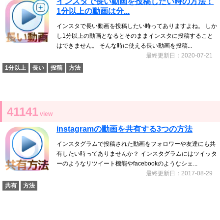
インスタで長い動画を投稿したい時の方法！
1分以上の動画は分...
インスタで長い動画を投稿したい時ってありますよね。 しか
し1分以上の動画となるとそのままインスタに投稿すること
はできません。 そんな時に使える長い動画を投稿...
最終更新日：2020-07-21
1分以上
長い
投稿
方法
41141
view
instagramの動画を共有する3つの方法
インスタグラムで投稿された動画をフォロワーや友達にも共
有したい時ってありませんか？ インスタグラムにはツイッタ
ーのようなリツイート機能やfacebookのようなシェ...
最終更新日：2017-08-29
共有
方法