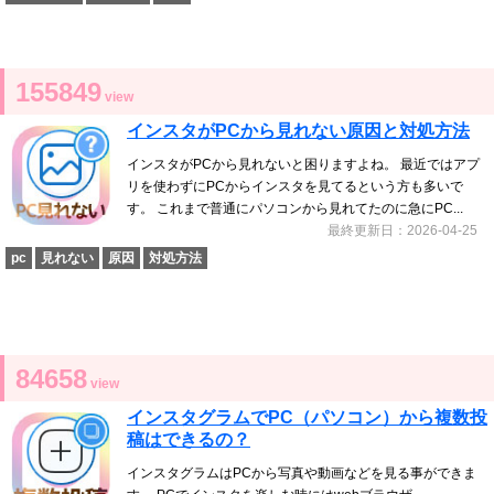
155849
view
インスタがPCから見れない原因と対処方法
インスタがPCから見れないと困りますよね。 最近ではアプ
リを使わずにPCからインスタを見てるという方も多いで
す。 これまで普通にパソコンから見れてたのに急にPC...
最終更新日：2026-04-25
pc
見れない
原因
対処方法
84658
view
インスタグラムでPC（パソコン）から複数投
稿はできるの？
インスタグラムはPCから写真や動画などを見る事ができま