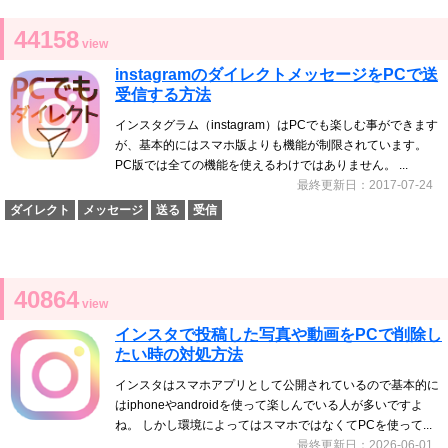
44158
view
instagramのダイレクトメッセージをPCで送
受信する方法
インスタグラム（instagram）はPCでも楽しむ事ができます
が、基本的にはスマホ版よりも機能が制限されています。
PC版では全ての機能を使えるわけではありません。 ...
最終更新日：2017-07-24
ダイレクト
メッセージ
送る
受信
40864
view
インスタで投稿した写真や動画をPCで削除し
たい時の対処方法
インスタはスマホアプリとして公開されているので基本的に
はiphoneやandroidを使って楽しんでいる人が多いですよ
ね。 しかし環境によってはスマホではなくてPCを使って...
最終更新日：2026-06-01