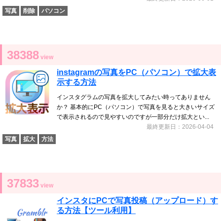
写真
削除
パソコン
38388
view
instagramの写真をPC（パソコン）で拡大表
示する方法
インスタグラムの写真を拡大してみたい時ってありません
か？ 基本的にPC（パソコン）で写真を見ると大きいサイズ
で表示されるので見やすいのですが一部分だけ拡大とい...
最終更新日：2026-04-04
写真
拡大
方法
37833
view
インスタにPCで写真投稿（アップロード）す
る方法【ツール利用】