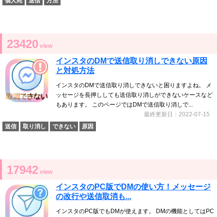
個人宛
送信
方法
23420
view
インスタのDMで送信取り消しできない原因
と対処方法
インスタのDMで送信取り消しできないと困りますよね。 メ
ッセージを長押ししても送信取り消しができないケースなど
もあります。 このページではDMで送信取り消しで...
最終更新日：2022-07-15
送信
取り消し
できない
原因
17942
view
インスタのPC版でDMの使い方！メッセージ
の改行や送信取消も...
インスタのPC版でもDMが使えます。 DMの機能としてはPC