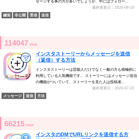
セージする事の方が多いでしょうが、中にはフォロー...
最終更新日：2026-06-10
鍵垢
非公開
受信
送信
114047
view
インスタストーリーからメッセージを送信
（返信）する方法
インスタストーリーは芸能人だけでなく一般の方も積極的に
利用している人気機能です。 ストーリーにはメッセージ送信
の機能がついていて、ストーリーを見た人は投稿者...
最終更新日：2026-07-22
メッセージ
送信
方法
66215
view
インスタのDMでURLリンクを送信する方