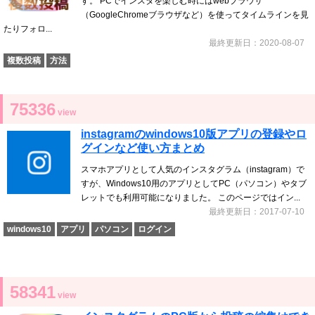
す。 PCでインスタを楽しむ時にはwebブラウザ
（GoogleChromeブラウザなど）を使ってタイムラインを見
たりフォロ...
最終更新日：2020-08-07
複数投稿
方法
75336
view
instagramのwindows10版アプリの登録やロ
グインなど使い方まとめ
スマホアプリとして人気のインスタグラム（instagram）で
すが、Windows10用のアプリとしてPC（パソコン）やタブ
レットでも利用可能になりました。 このページではイン...
最終更新日：2017-07-10
windows10
アプリ
パソコン
ログイン
58341
view