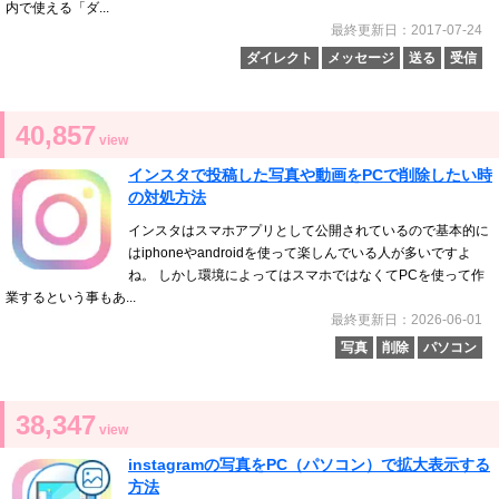
内で使える「ダ...
最終更新日：2017-07-24
ダイレクト
メッセージ
送る
受信
40,857
view
インスタで投稿した写真や動画をPCで削除したい時
の対処方法
インスタはスマホアプリとして公開されているので基本的に
はiphoneやandroidを使って楽しんでいる人が多いですよ
ね。 しかし環境によってはスマホではなくてPCを使って作
業するという事もあ...
最終更新日：2026-06-01
写真
削除
パソコン
38,347
view
instagramの写真をPC（パソコン）で拡大表示する
方法