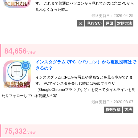
す。 これまで普通にパソコンから見れてたのに急にPCから
見れなくなった時...
最終更新日：2026-04-25
pc
見れない
原因
対処方法
84,656
view
インスタグラムでPC（パソコン）から複数投稿はで
きるの？
インスタグラムはPCから写真や動画などを見る事ができま
す。 PCでインスタを楽しむ時にはwebブラウザ
（GoogleChromeブラウザなど）を使ってタイムラインを見
たりフォローしている芸能人の写...
最終更新日：2020-08-07
複数投稿
方法
75,332
view