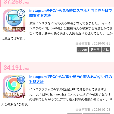
37,258
view
instagramをPCから見る時にスマホと同じ見た目で
閲覧する方法
最近インスタをPCから見る機会が増えてきました。 元々イ
ンスタのPC版（web版）は投稿写真を検索する程度しかでき
なくて使い勝手も悪くあまり人気もありませんでした。 しか
し最近では写真...
最終更新日：2026-07-21
スマホ
見た目
方法
34,191
view
instagramでPCから写真や動画が読み込めない時の
対処方法
インスタグラムの写真や動画はPCで見る事もできますよ
ね。 元々はPC版（web版）はハッシュタグを検索するだけ
の役割でしたが今ではアプリ版と同等の機能が使えます。 そ
んな便利なPC版で...
最終更新日：2026-05-08