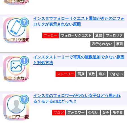
インスタでフォローリクエスト通知がきたのにフォ
ロリクが表示されない原因
フォロー
フォローリクエスト
通知
フォロリク
表示されない
原因
インスタストーリーで写真の複数追加できない原因
と対処方法
ストーリー
写真
複数
追加
できない
インスタのフォロワーが少ない女子はどう思われ
る？モテるのはどっち？
ブログ
フォロワー
少ない
女子
モテる