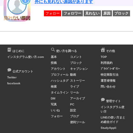
外にも見れない原因があります
フォロー
フォロワー
見れない
原因
ブロック
はじめに
使い方を調べる
その他
インスタグラム使い方.com
基本
コメント
TOP
投稿
ブロック
利用規約
アカウント
キャプション
ﾌﾟﾗｲﾊﾞｼｰﾎﾟﾘｼｰ
公式アカウント
プロフィール
動画
特定商取引法
Twitter
ハッシュタグ
ストーリー
運営者情報
facebook
検索
ライブ
問い合わせ
タイムライン
リール
DM
アーカイブ
管理サイト
写真
PC
インスタグラム使
いいね
設定
い方
フォロー
ブログ
LINEの使い方まと
め総合ガイド
便利ツール
StudyAppli