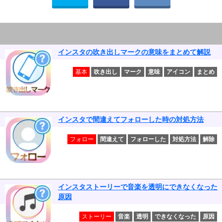
インスタの吹き出しマークの意味をまとめて解説
基本
吹き出し
マーク
意味
アイコン
まとめ
インスタで間違えてフォローした時の対処方法
フォロー
間違えて
フォローした
対処方法
解除
インスタストーリーで音楽を透明にできなくなった
原因
ストーリー
音楽
透明
できなくなった
原因