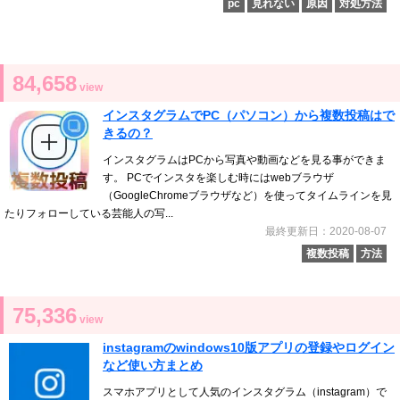
pc
見れない
原因
対処方法
84,658
view
インスタグラムでPC（パソコン）から複数投稿はで
きるの？
インスタグラムはPCから写真や動画などを見る事ができま
す。 PCでインスタを楽しむ時にはwebブラウザ
（GoogleChromeブラウザなど）を使ってタイムラインを見
たりフォローしている芸能人の写...
最終更新日：2020-08-07
複数投稿
方法
75,336
view
instagramのwindows10版アプリの登録やログイン
など使い方まとめ
スマホアプリとして人気のインスタグラム（instagram）で