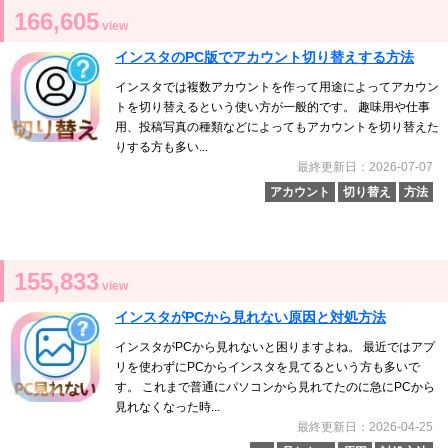
166,605
view
インスタのPC版でアカウント切り替えする方法
インスタでは複数アカウントを作って用途によってアカウン
トを切り替えるという使い方が一般的です。 趣味用や仕事
用、投稿写真の種類などによってもアカウントを切り替えた
りする方も多い...
最終更新日：2026-07-07
アカウント
切り替え
方法
155,833
view
インスタがPCから見れない原因と対処方法
インスタがPCから見れないと困りますよね。 最近ではアプ
リを使わずにPCからインスタを見てるという方も多いで
す。 これまで普通にパソコンから見れてたのに急にPCから
見れなくなった時...
最終更新日：2026-04-25