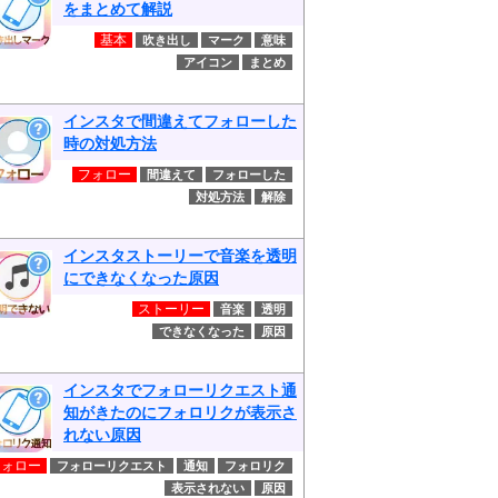
をまとめて解説
基本
吹き出し
マーク
意味
アイコン
まとめ
インスタで間違えてフォローした
時の対処方法
フォロー
間違えて
フォローした
対処方法
解除
インスタストーリーで音楽を透明
にできなくなった原因
ストーリー
音楽
透明
できなくなった
原因
インスタでフォローリクエスト通
知がきたのにフォロリクが表示さ
れない原因
フォロー
フォローリクエスト
通知
フォロリク
表示されない
原因