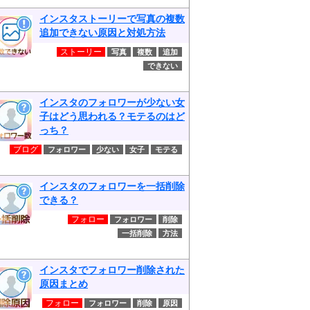
インスタストーリーで写真の複数
追加できない原因と対処方法
ストーリー
写真
複数
追加
できない
インスタのフォロワーが少ない女
子はどう思われる？モテるのはど
っち？
ブログ
フォロワー
少ない
女子
モテる
インスタのフォロワーを一括削除
できる？
フォロー
フォロワー
削除
一括削除
方法
インスタでフォロワー削除された
原因まとめ
フォロー
フォロワー
削除
原因