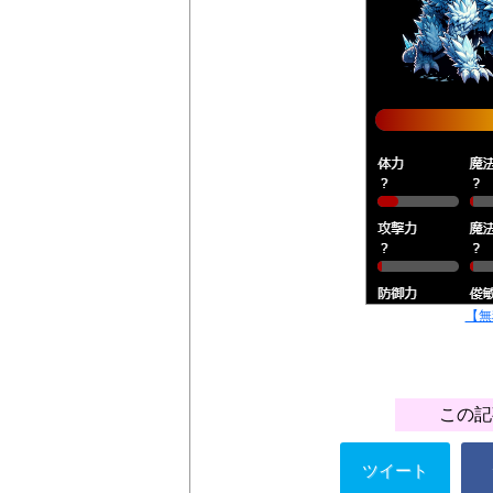
【無
この記
ツイート