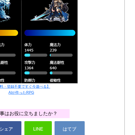
料・登録不要ですぐ今遊べる】
AIが作ったRPG
事はお役に立ちましたか？
シェア
LINE
はてブ