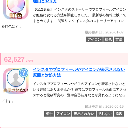
理由とやり方
【6/12更新】 インスタのストーリーでプロフィールアイコン
が虹色に変わる方法を調査しました。 最新版の情報は以下で
まとめてます。 関連リンク インスタのストーリーアイコン
を虹色にす...
最終更新日：2026-01-07
アイコン
虹色
方法
62,527
view
インスタでプロフィールやアイコンが表示されない
原因と対処方法
インスタでプロフィールや相手のアイコンが表示されないと
いう経験はありませんか？ 通常はプロフィール画面にアクセ
スすると投稿写真の一覧や自己紹介などが見れるようになっ
てます。 ...
最終更新日：2026-06-19
相手
アイコン
表示されない
見れない
原因