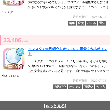
気になる方もいるでしょう。 プロフィール編集するたびに通
知されて変更がバレるのは少し嫌ですよね。 このページでは
インスタ...
最終更新日：2026-05-14
編集
変更
バレる
通知
33,406
view
インスタで自己紹介をオシャレに可愛く作るポイン
ト
インスタグラムのプロフィールにある自己紹介をどんな感じ
で書いていますか？ 一般的には2行～3行くらいのちょっと
した文章を書いていると思います。 自分の趣味やインスタで
投稿している...
最終更新日：2020-07-13
自己紹介
オシャレ
可愛い
作り方
[もっと見る]