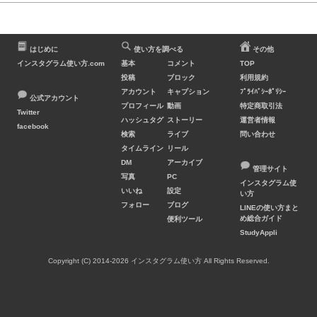
はじめに
使い方を調べる
その他
インスタグラム使い方.com
基本
コメント
TOP
投稿
ブロック
利用規約
アカウント
キャプション
ﾌﾟﾗｲﾊﾞｼｰﾎﾟﾘｼｰ
公式アカウント
プロフィール
動画
特定商取引法
Twitter
ハッシュタグ
ストーリー
運営者情報
facebook
検索
ライブ
問い合わせ
タイムライン
リール
DM
アーカイブ
管理サイト
写真
PC
インスタグラム使
いいね
設定
い方
フォロー
ブログ
LINEの使い方まと
め総合ガイド
便利ツール
StudyAppli
Copyright (C) 2014-2026 インスタグラム使い方 All Rights Reserved.