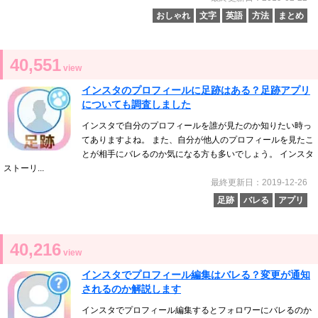
おしゃれ
文字
英語
方法
まとめ
40,551
view
インスタのプロフィールに足跡はある？足跡アプリ
についても調査しました
インスタで自分のプロフィールを誰が見たのか知りたい時っ
てありますよね。 また、自分が他人のプロフィールを見たこ
とが相手にバレるのか気になる方も多いでしょう。 インスタ
ストーリ...
最終更新日：2019-12-26
足跡
バレる
アプリ
40,216
view
インスタでプロフィール編集はバレる？変更が通知
されるのか解説します
インスタでプロフィール編集するとフォロワーにバレるのか