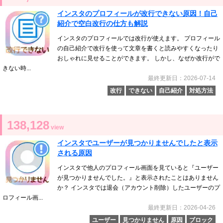
インスタのプロフィールが改行できない原因！自己
紹介で空白改行の仕方も解説
インスタのプロフィールでは改行が使えます。 プロフィール
の自己紹介で改行を使って文章を書くと読みやすくなったり
おしゃれに見せることができます。 しかし、なぜか改行がで
きない時...
最終更新日：2026-07-14
改行
できない
自己紹介
対処方法
138,128
view
インスタでユーザーが見つかりませんでしたと表示
される原因
インスタで他人のプロフィール画面を見ていると『ユーザー
が見つかりませんでした。』と表示されたことはありません
か？ インスタでは退会（アカウント削除）したユーザーのプ
ロフィール画...
最終更新日：2026-04-26
ユーザー
見つかりません
原因
ブロック