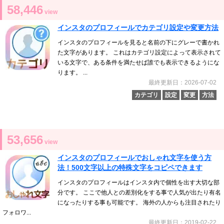
58,446
view
インスタのプロフィールでカテゴリ設定や変更方法
インスタのプロフィールを見ると名前の下にグレーで書かれ
た文字があります。 これはカテゴリ設定によって表示されて
いる文字で、ある条件を満たせば誰でも表示できるようにな
ります。 ...
最終更新日：2026-07-02
カテゴリ
設定
変更
方法
53,656
view
インスタのプロフィールでおしゃれ文字を使う方
法！500文字以上の特殊文字をコピペできます
インスタのプロフィールはインスタ内で個性を出す大切な部
分です。 ここで他人との差別化をする事で人気が出たり有名
になったりする事も可能です。 海外の人からも注目されたり
フォロワ...
最終更新日：2019-02-22