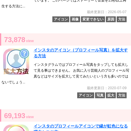
ています。 このページではストーリーで音楽を15秒以上再
生する方法に...
最終更新日：2026-05-07
アイコン
画像
変更できない
原因
方法
73,878
view
インスタのアイコン（プロフィール写真）を拡大す
る方法
インスタグラムではプロフィール写真をタップしても拡大し
て見る事はできません。 お気に入り芸能人のプロフィール写
真などはサイズを拡大して見てみたいという方も多いのでは
ないでしょう...
最終更新日：2020-07-09
アイコン
写真
拡大
方法
69,193
view
インスタのプロフィールアイコンで縁が虹色になる