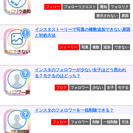
フォロー
フォローリクエスト
通知
フォロリク
表示されない
原因
インスタストーリーで写真の複数追加できない原因
と対処方法
ストーリー
写真
複数
追加
できない
インスタのフォロワーが少ない女子はどう思われ
る？モテるのはどっち？
ブログ
フォロワー
少ない
女子
モテる
インスタのフォロワーを一括削除できる？
フォロー
フォロワー
削除
一括削除
方法