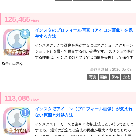
125,455
view
インスタのプロフィール写真（アイコン画像）を保
存する方法
インスタグラムで画像を保存するにはスクショ（スクリーン
ショット）を撮って保存するのが定番です。 スクショで保存
する理由は、インスタのアプリでは画像を長押しして保存す
る事が出来な...
最終更新日：2026-05-08
写真
画像
保存
方法
113,086
view
インスタでアイコン（プロフィール画像）が変えれ
ない原因と対処方法
インスタストーリーで音楽を15秒以上流したい時ってありま
すよね。 通常の設定では音楽の再生が最大15秒までとなっ