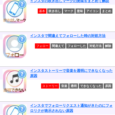
インスタの吹き出しマークの意味をまとめて解説
基本
吹き出し
マーク
意味
アイコン
まとめ
インスタで間違えてフォローした時の対処方法
フォロー
間違えて
フォローした
対処方法
解除
インスタストーリーで音楽を透明にできなくなった
原因
ストーリー
音楽
透明
できなくなった
原因
インスタでフォローリクエスト通知がきたのにフォ
ロリクが表示されない原因